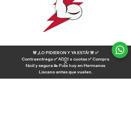
🚨 ¡LO PIDIERON Y YA ESTÁ! 🚨 ✅
Contraentrega ✅ ADDI a cuotas ✅ Compra
fácil y segura 👟 Pide hoy en Hermanos
Liscano antes que vuelen.
Servicio al cliente Liscano Power
Si tienes algún tipo de duda, puedes consultar