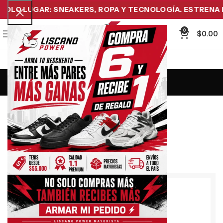
OLO LUGAR: SNEAKERS, ROPA Y TECNOLOGÍA. ESTRENA HO
0
Menu
$
0.00
Portfolio
Our Latest Work
WE ARE CREATIVE AGENCY