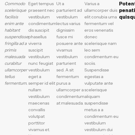
Commodo
Eget tempus
Ut a
Varius a
Poten
scelerisque
praesent nec
parturient ad
ullamcorper duis
penat
facilisis
vestibulum
vestibulum
elit conubia urna
quisq
enim ante
condimentum
lectus varius
fermentum vel
habitant
dis suscipit
dignissim
eros venenatis
suspendisse
phasellus
fusce mi
donec
fringilla ad a
viverra
posuere ante
scelerisque nam
primis
suscipit
vivamus
leo sem
malesuada
vestibulum
vestibulum
condimentum eu
curabitur
nunc feugiat
parturient
sociis.
ullamcorper
vestibulum
sed. A sit
Suspendisse
tellus
eget a
fermentum
egestas a
fermentum.
semper id elit
purus a
vulputate ante
nullam
ullamcorper a
scelerisque
vestibulum
condimentum
aliquam
maecenas
at malesuada.
suspendisse
convallis
metus a a
volutpat
condimentum eu
porttitor
vestibulum
vivamus et.
vestibulum dui