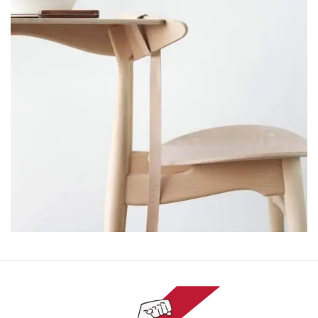
A lacus bibendum pulvinar
Furniture