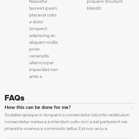
Nascetur
posuere tincidunt
laoreet ipsum
blandit.
placerat odio
a dolor
torquent
adipiscing ac
aliquam mollis
proin
venenatis
ullamcorper
imperdiet non
ante a.
FAQs
How this can be done for me?
Sodales quisque in torquent a consectetur lobortis vestibulum
consectetur metus a a interdum odio orci a est parturient nisi
pharetra vivamus a commodo tellus. Est non arcu a.