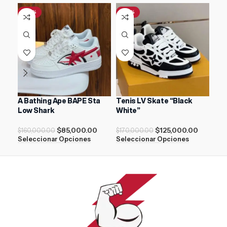
-47%
-26%
-3
A Bathing Ape BAPE Sta
Tenis LV Skate “Black
Nik
Low Shark
White”
Dus
$
85,000.00
$
125,000.00
$
160,000.00
$
170,000.00
$
18
Seleccionar Opciones
Seleccionar Opciones
Sel