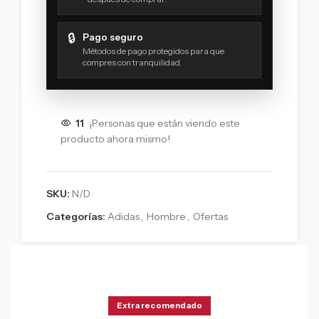
🔒
Pago seguro
Métodos de pago protegidos para que
compres con tranquilidad.
11
¡Personas que están viendo este
producto ahora mismo!
SKU:
N/D
Categorías:
Adidas
,
Hombre
,
Ofertas
Extra recomendado