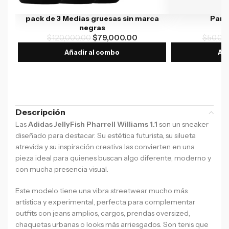
pack de 3 Medias gruesas sin marca
Par 
negras
$
120,000.00
$
79,000.00
$
50,00
Añadir al combo
Aña
Descripción
Las
Adidas JellyFish Pharrell Williams 1.1
son un sneaker
diseñado para destacar. Su estética futurista, su silueta
atrevida y su inspiración creativa las convierten en una
pieza ideal para quienes buscan algo diferente, moderno y
con mucha presencia visual.
Este modelo tiene una vibra streetwear mucho más
artística y experimental, perfecta para complementar
outfits con jeans amplios, cargos, prendas oversized,
chaquetas urbanas o looks más arriesgados. Son tenis que