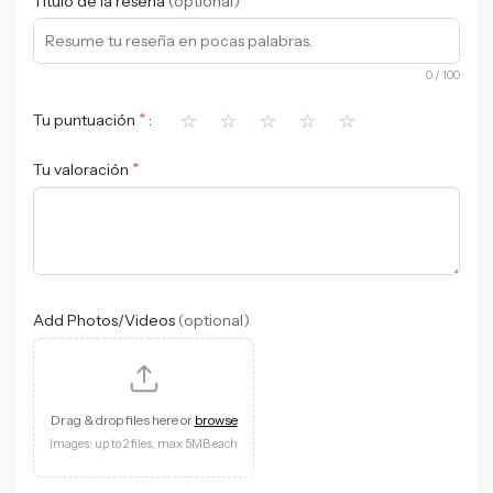
Título de la reseña
(optional)
0
/ 100
⭐
⭐
⭐
⭐
⭐
*
Tu puntuación
*
Tu valoración
Add Photos/Videos
(optional)
Drag & drop files here or
browse
Images: up to 2 files, max 5MB each