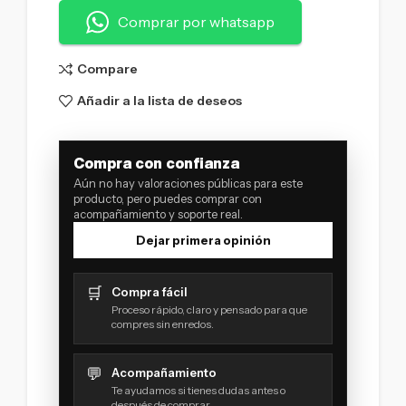
Comprar por whatsapp
Compare
Añadir a la lista de deseos
Compra con confianza
Aún no hay valoraciones públicas para este
producto, pero puedes comprar con
acompañamiento y soporte real.
Dejar primera opinión
🛒
Compra fácil
Proceso rápido, claro y pensado para que
compres sin enredos.
💬
Acompañamiento
Te ayudamos si tienes dudas antes o
después de comprar.