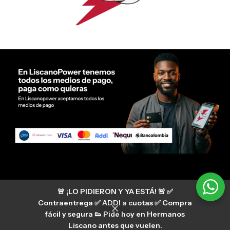
Servicio al cliente Liscano Power
🚨 ¡LO PIDIERON Y YA ESTÁ! 🚨 ✅
Si tienes algún tipo de duda, puedes consultar
nuestro centro de ayuda
Contraentrega ✅ ADDI a cuotas ✅ Compra
hermanosliscano_10 Instagram
fácil y segura 👟 Pide hoy en Hermanos
Aura
hermanosliscano Tik Tok
Liscano antes que vuelen.