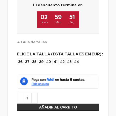
El descuento termina en
02
59
50
Horas
Min
Seg
Guía de tallas
ELIGE LA TALLA (ESTA TALLA ES EN EUR)
36
37
38
39
40
41
42
43
44
AÑADIR AL CARRITO