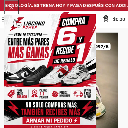
TECNOLOGÍA. ESTRENA HOY Y PAGA DESPUÉS CON ADDI.
0
Menu
$
0.00
-42%
Click to enlarge