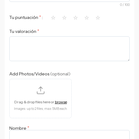
0
/ 100
⭐
⭐
⭐
⭐
⭐
*
Tu puntuación
*
Tu valoración
Add Photos/Videos
(optional)
Drag & drop files here or
browse
Images: up to 2 files, max 5MB each
*
Nombre