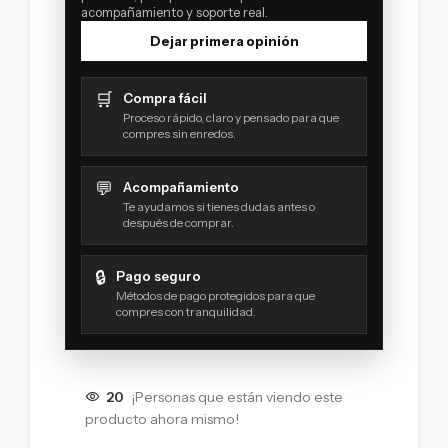
acompañamiento y soporte real.
Dejar primera opinión
🛒
Compra fácil
Proceso rápido, claro y pensado para que
compres sin enredos.
💬
Acompañamiento
Te ayudamos si tienes dudas antes o
después de comprar.
🔒
Pago seguro
Métodos de pago protegidos para que
compres con tranquilidad.
20
¡Personas que están viendo este
producto ahora mismo!