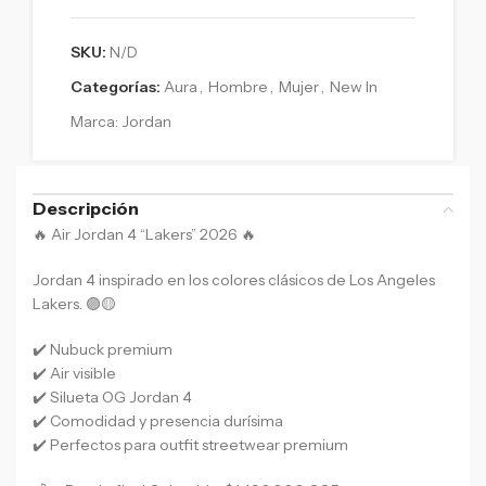
SKU:
N/D
Categorías:
Aura
,
Hombre
,
Mujer
,
New In
Marca:
Jordan
Descripción
🔥 Air Jordan 4 “Lakers” 2026 🔥
Jordan 4 inspirado en los colores clásicos de Los Angeles
Lakers. 🟣🟡
✔️ Nubuck premium
✔️ Air visible
✔️ Silueta OG Jordan 4
✔️ Comodidad y presencia durísima
✔️ Perfectos para outfit streetwear premium