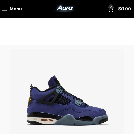
0
Menu
$
0.00