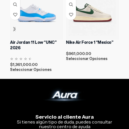
Air Jordan 11 Low “UNC”
Nike Air Force 1 “Mexico”
Kob
2026
For
$
961,000.00
⭐
⭐
⭐
⭐
⭐
⭐
$
96
Seleccionar Opciones
$
1,361,000.00
Sel
Seleccionar Opciones
Servicio al cliente Aura
Si tienes algún tipo de duda, puedes consultar
nuestro centro de ayuda