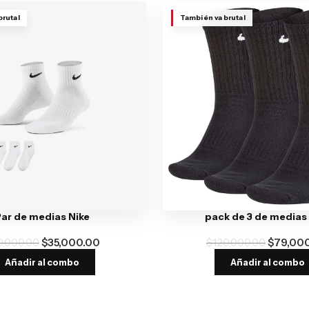
brutal
También va brutal
ar de medias Nike
pack de 3 de medias
0,000.00
$
35,000.00
$
120,000.00
$
79,00
Añadir al combo
Añadir al combo