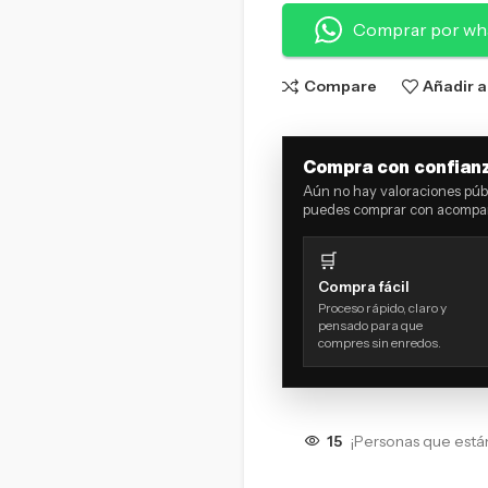
Comprar por wh
Compare
Añadir a
Compra con confian
Aún no hay valoraciones públ
puedes comprar con acompañ
🛒
Compra fácil
Proceso rápido, claro y
pensado para que
compres sin enredos.
15
¡Personas que está