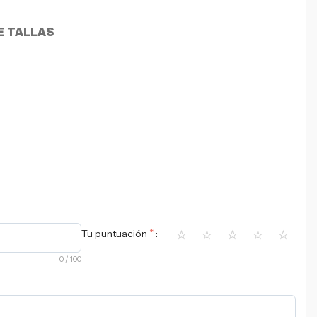
E TALLAS
⭐
⭐
⭐
⭐
⭐
*
Tu puntuación
0
/ 100