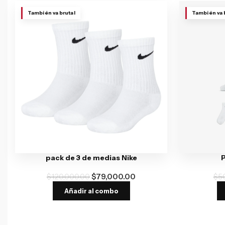
También va brutal
También va 
pack de 3 de medias Nike
P
$
120,000.00
$
79,000.00
$
5
Añadir al combo