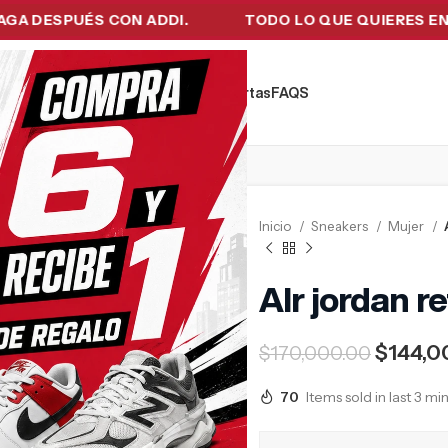
SPUÉS CON ADDI.
TODO LO QUE QUIERES EN UN SO
kers
Tecnología
Ropa de Hombre
Ofertas
FAQ´S
Inicio
Sneakers
Mujer
AIr jordan re
$
144,0
$
170,000.00
70
Items sold in last 3 mi