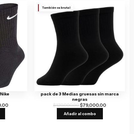
También va brutal
 Nike
pack de 3 Medias gruesas sin marca
negras
0.00
$
120,000.00
$
79,000.00
Añadir al combo