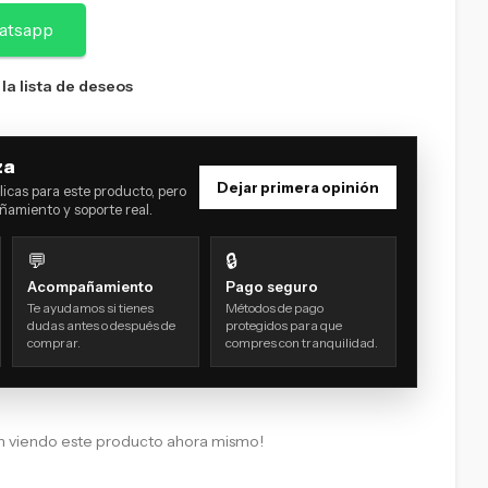
atsapp
 la lista de deseos
za
Dejar primera opinión
icas para este producto, pero
amiento y soporte real.
💬
🔒
Acompañamiento
Pago seguro
Te ayudamos si tienes
Métodos de pago
dudas antes o después de
protegidos para que
comprar.
compres con tranquilidad.
n viendo este producto ahora mismo!