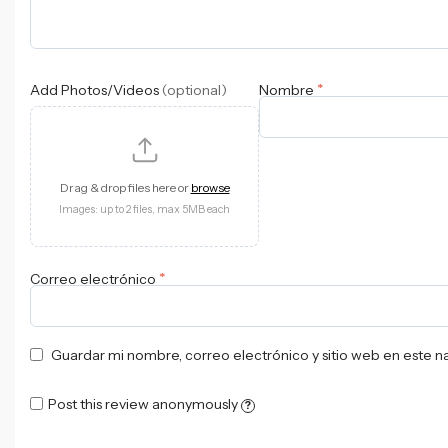
*
Add Photos/Videos
(optional)
Nombre
Drag & drop files here or
browse
Images: up to 2 files, max 5MB each
*
Correo electrónico
Guardar mi nombre, correo electrónico y sitio web en este 
Post this review anonymously
?