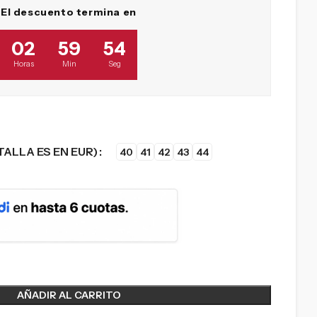
El descuento termina en
02
59
52
Horas
Min
Seg
TALLA ES EN EUR)
40
41
42
43
44
AÑADIR AL CARRITO