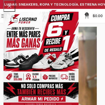
LUGAR: SNEAKERS, ROPA Y TECNOLOGÍA. ESTRENA HOY Y
0
Menu
$
0.00
-18%