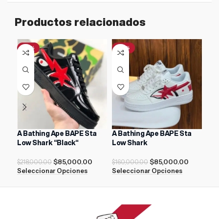
Productos relacionados
-61%
-47%
-2
A Bathing Ape BAPE Sta
A Bathing Ape BAPE Sta
Ten
Low Shark “Black“
Low Shark
Whi
$
85,000.00
$
85,000.00
$
218,000.00
$
160,000.00
$
17
Seleccionar Opciones
Seleccionar Opciones
Sel