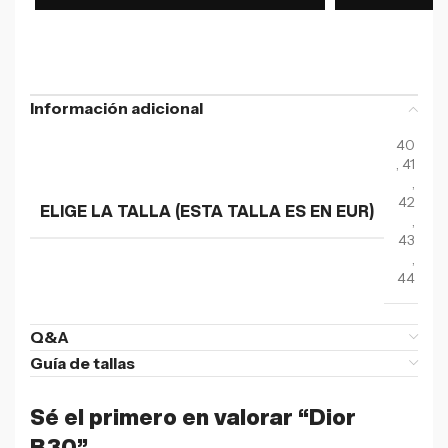
Información adicional
40
,
41
,
42
ELIGE LA TALLA (ESTA TALLA ES EN EUR)
,
43
,
44
Q&A
Guía de tallas
Sé el primero en valorar “Dior
B30”