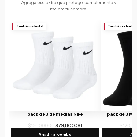
Agrega ese extra que protege, complementa y
mejora tu compra.
También va brutal
También va brutal
pack de 3 de medias Nike
pack de 3 Me
$
120,000.00
$
79,000.00
$
120,00
Añadir al combo
Aña