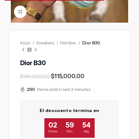
Click to enlarge
Inicio
Sneakers
Hombre
Dior B30
Dior B30
$
115,000.00
$
140,000.00
290
Items sold in last 3 minutes
El descuento termina en
02
59
53
Horas
Min
Seg