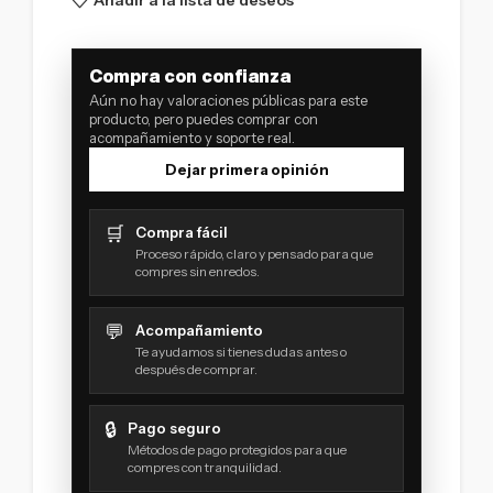
Añadir a la lista de deseos
Compra con confianza
Aún no hay valoraciones públicas para este
producto, pero puedes comprar con
acompañamiento y soporte real.
Dejar primera opinión
🛒
Compra fácil
Proceso rápido, claro y pensado para que
compres sin enredos.
💬
Acompañamiento
Te ayudamos si tienes dudas antes o
después de comprar.
🔒
Pago seguro
Métodos de pago protegidos para que
compres con tranquilidad.