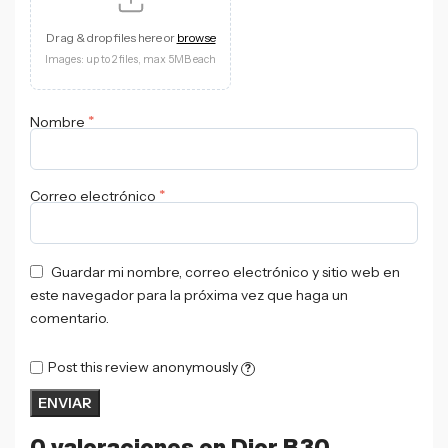
Drag & drop files here or
browse
Images: up to 2 files, max 5MB each
*
Nombre
*
Correo electrónico
Guardar mi nombre, correo electrónico y sitio web en
este navegador para la próxima vez que haga un
comentario.
Post this review anonymously
?
0 valoraciones en
Dior B30