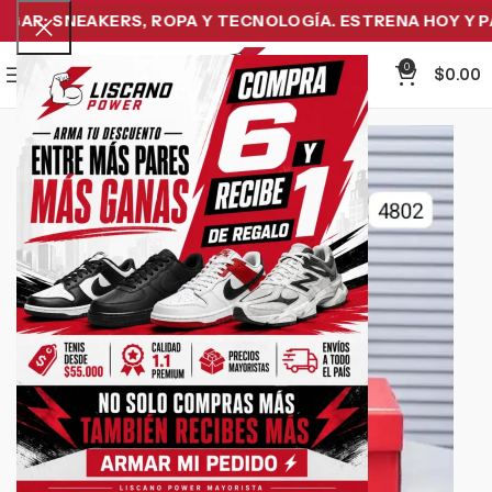
AR: SNEAKERS, ROPA Y TECNOLOGÍA. ESTRENA HOY Y PAG
0
Menu
$
0.00
-29%