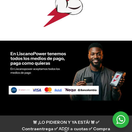
Servicio al cliente Liscano Power
🚨 ¡LO PIDIERON Y YA ESTÁ! 🚨 ✅
Si tienes algún tipo de duda, puedes consultar
nuestro centro de ayuda
Contraentrega ✅ ADDI a cuotas ✅ Compra