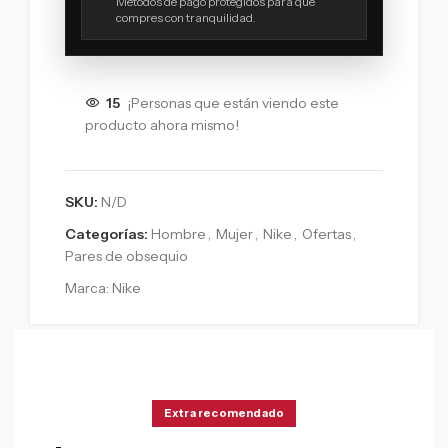
Métodos de pago protegidos para que
compres con tranquilidad.
15
¡Personas que están viendo este
producto ahora mismo!
SKU:
N/D
Categorías:
Hombre
,
Mujer
,
Nike
,
Ofertas
,
Pares de obsequio
Marca:
Nike
Extra recomendado