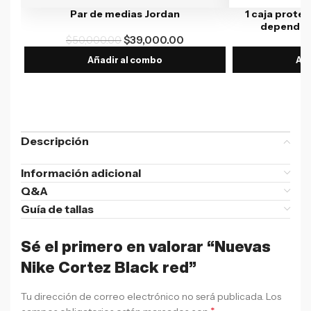
Par de medias Jordan
1 caja protec
depende l
$
50,000.00
$
39,000.00
$
Añadir al combo
Aña
Descripción
Información adicional
Q&A
Guía de tallas
Sé el primero en valorar “Nuevas
Nike Cortez Black red”
Tu dirección de correo electrónico no será publicada.
Los
*