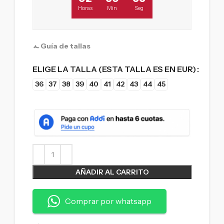
Horas
Min
Seg
Guía de tallas
ELIGE LA TALLA (ESTA TALLA ES EN EUR)
36
37
38
39
40
41
42
43
44
45
AÑADIR AL CARRITO
Comprar por whatsapp