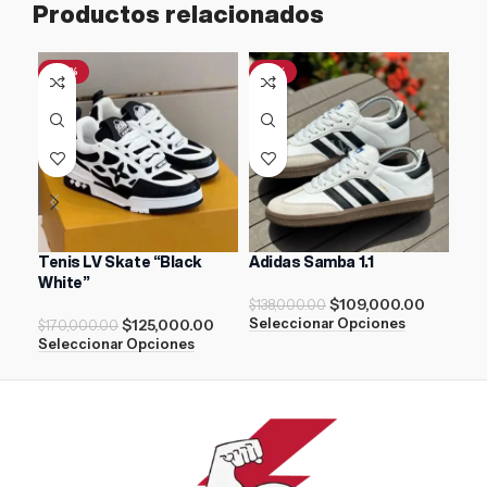
Productos relacionados
-26%
-21%
-1
Tenis LV Skate “Black
Adidas Samba 1.1
Nik
White”
$
109,000.00
$
138,000.00
$
21
$
125,000.00
Seleccionar Opciones
Sel
$
170,000.00
Seleccionar Opciones