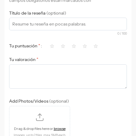
campos obligatorios están marcados con
Título de la reseña
(optional)
0
/ 100
⭐
⭐
⭐
⭐
⭐
*
Tu puntuación
*
Tu valoración
Add Photos/Videos
(optional)
Drag & drop files here or
browse
Images: up to 2 files, max 5MB each