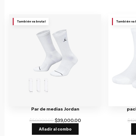
También va brutal
También va 
Par de medias Jordan
pack
$
50,000.00
$
39,000.00
$
12
Añadir al combo