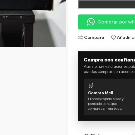
Comprar por wh
Compare
Añadir a
Compra con confian
Aún no hay valoraciones públ
puedes comprar con acompañ
🛒
Compra fácil
Proceso rápido, claro y
pensado para que
compres sin enredos.