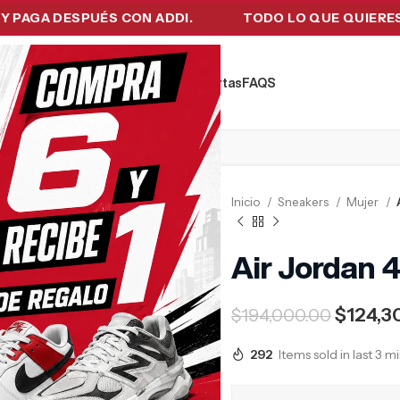
 DESPUÉS CON ADDI.
TODO LO QUE QUIERES EN UN
kers
Tecnología
Ropa de Hombre
Ofertas
FAQ´S
Inicio
Sneakers
Mujer
Air Jordan 4
$
124,3
$
194,000.00
292
Items sold in last 3 m