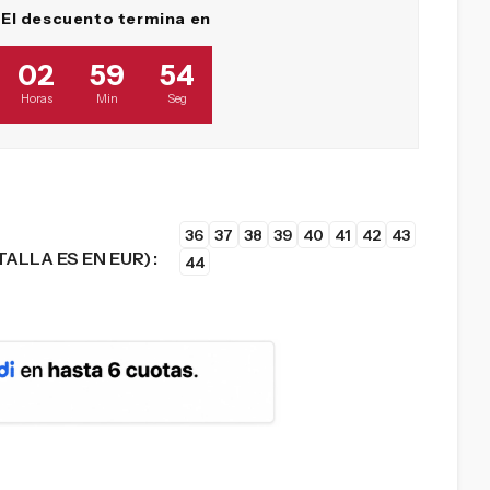
El descuento termina en
02
59
53
Horas
Min
Seg
36
37
38
39
40
41
42
43
TALLA ES EN EUR)
44