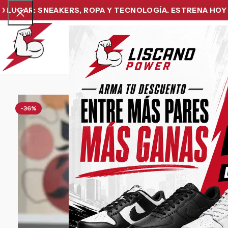
R: SNEAKERS, ROPA Y TECNOLOGÍA. ESTRENA HOY Y PAGA
Home
Snea
-36%