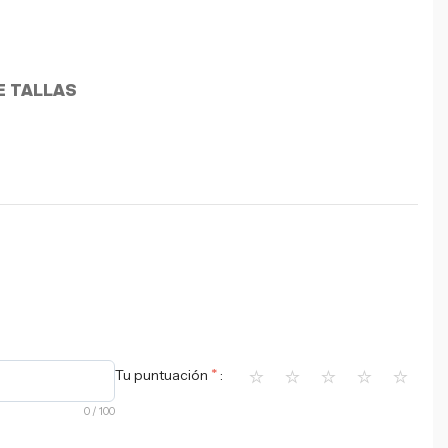
E TALLAS
⭐
⭐
⭐
⭐
⭐
*
Tu puntuación
0
/ 100