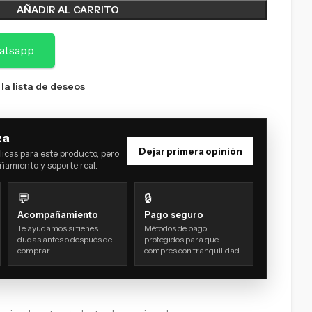
AÑADIR AL CARRITO
atsapp
 la lista de deseos
za
Dejar primera opinión
icas para este producto, pero
amiento y soporte real.
💬
🔒
Acompañamiento
Pago seguro
Te ayudamos si tienes
Métodos de pago
dudas antes o después de
protegidos para que
comprar.
compres con tranquilidad.