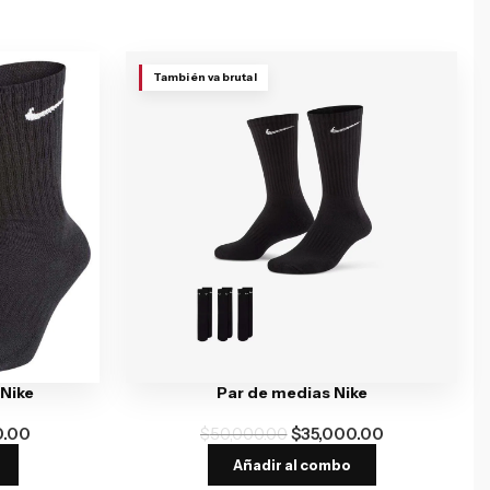
También va brutal
 Nike
Par de medias Nike
0.00
$
50,000.00
$
35,000.00
Añadir al combo