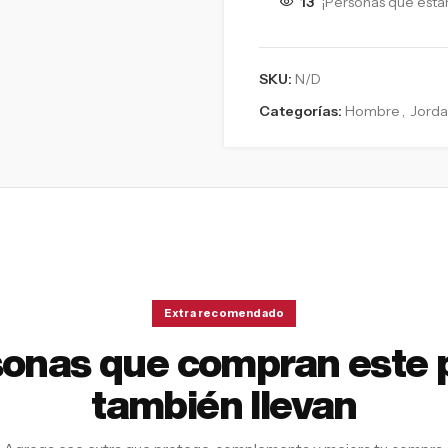
13
¡Personas que está
SKU:
N/D
Categorías:
Hombre
,
Jord
Extra recomendado
sonas que compran este 
también llevan