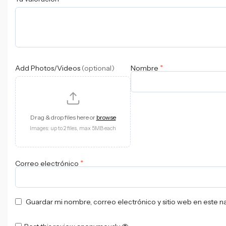
*
Add Photos/Videos
(optional)
Nombre
Drag & drop files here or
browse
Images: up to 2 files, max 5MB each
*
Correo electrónico
Guardar mi nombre, correo electrónico y sitio web en este 