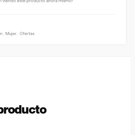
n viendo este producto ahora mismo!
an
,
Mujer
,
Ofertas
producto