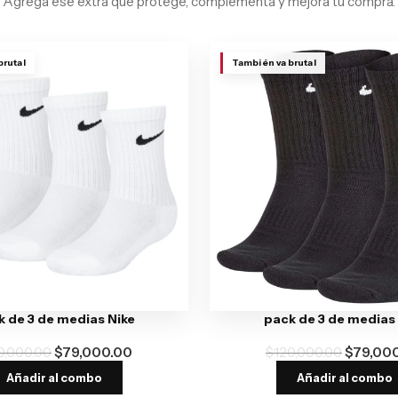
Agrega ese extra que protege, complementa y mejora tu compra.
brutal
También va brutal
 de 3 de medias Nike
pack de 3 de medias
0,000.00
$
79,000.00
$
120,000.00
$
79,00
Añadir al combo
Añadir al combo