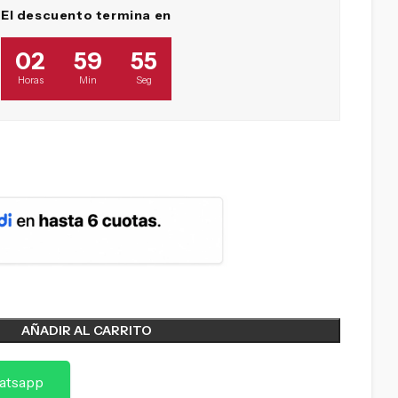
El descuento termina en
02
59
54
Horas
Min
Seg
AÑADIR AL CARRITO
atsapp