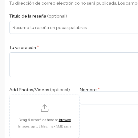
Tu dirección de correo electrónico no será publicada.
Los campo
Título de la reseña
(optional)
*
Tu valoración
*
Add Photos/Videos
(optional)
Nombre
Drag & drop files here or
browse
Images: up to 2 files, max 5MB each