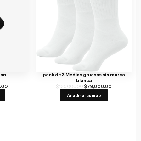
dan
pack de 3 Medias gruesas sin marca
blanca
.00
$
120,000.00
$
79,000.00
Añadir al combo