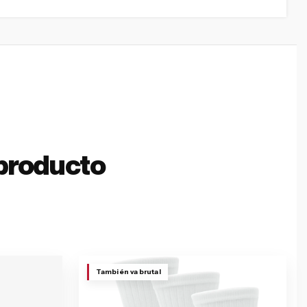
producto
También va brutal