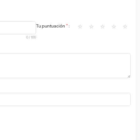
⭐
⭐
⭐
⭐
⭐
*
Tu puntuación
0
/ 100