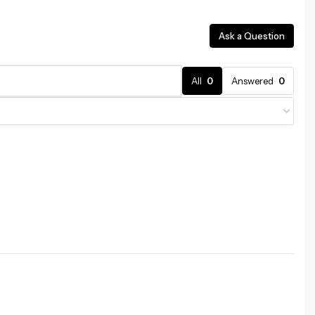
Ask a Question
All
0
Answered
0