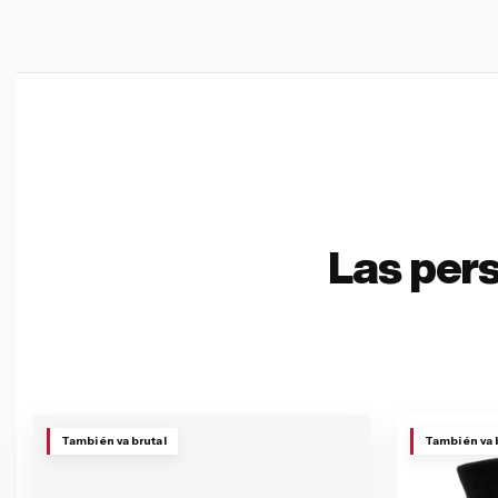
Las per
También va brutal
También va 