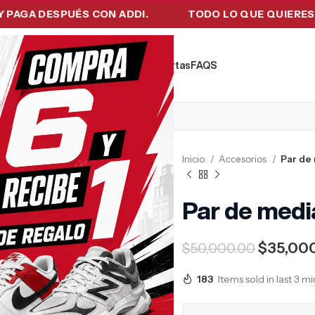
A DESPUÉS CON ADDI.
TODO LO QUE QUIERES EN UN
kers
Tecnología
Ropa de Hombre
Ofertas
FAQ´S
Inicio
Accesorios
Par de
Par de medi
$
35,00
$
50,000.00
183
Items sold in last 3 m