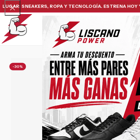
R: SNEAKERS, ROPA Y TECNOLOGÍA. ESTRENA HOY Y PAG
Home
Snea
-30%