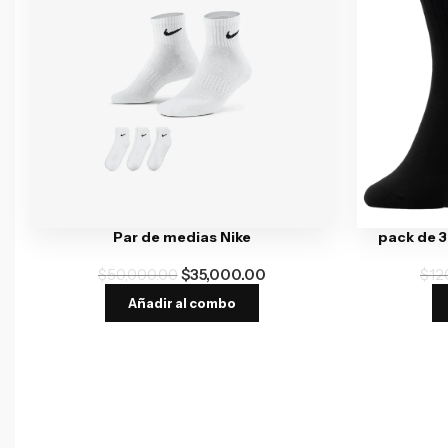
Par de medias Nike
pack de 3
$
50,000.00
$
35,000.00
$
12
Añadir al combo