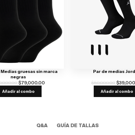
 Medias gruesas sin marca
Par de medias Jor
negras
0,000.00
$
79,000.00
$
50,000.00
$
39,000
Añadir al combo
Añadir al combo
Q&A
GUÍA DE TALLAS