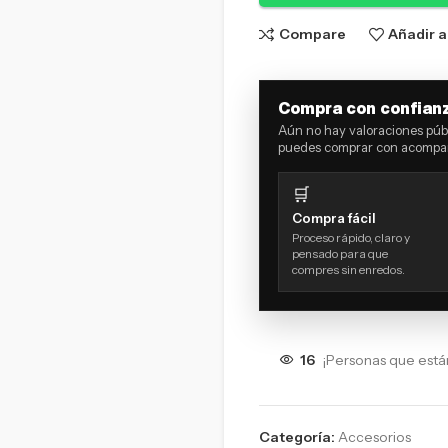
Compare
Añadir a
Compra con confian
Aún no hay valoraciones públ
puedes comprar con acompañ
🛒
Compra fácil
Proceso rápido, claro y
pensado para que
compres sin enredos.
16
¡Personas que está
Categoría:
Accesorios