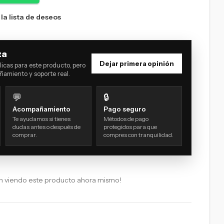
 la lista de deseos
za
Dejar primera opinión
icas para este producto, pero
amiento y soporte real.
💬
🔒
Acompañamiento
Pago seguro
Te ayudamos si tienes
Métodos de pago
dudas antes o después de
protegidos para que
comprar.
compres con tranquilidad.
n viendo este producto ahora mismo!