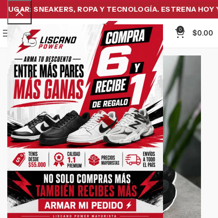
UGAR: SNEAKERS, ROPA Y TECNOLOGÍA. ESTRENA HOY Y 
0
Menu
$
0.00
-32%