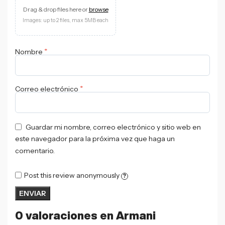
Drag & drop files here or
browse
Images: up to 2 files, max 5MB each
*
Nombre
*
Correo electrónico
Guardar mi nombre, correo electrónico y sitio web en
este navegador para la próxima vez que haga un
comentario.
Post this review anonymously
?
0 valoraciones en
Armani