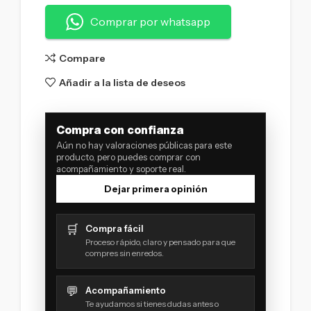
Comprar por whatsapp
Compare
Añadir a la lista de deseos
Compra con confianza
Aún no hay valoraciones públicas para este
producto, pero puedes comprar con
acompañamiento y soporte real.
Dejar primera opinión
🛒
Compra fácil
Proceso rápido, claro y pensado para que
compres sin enredos.
💬
Acompañamiento
Te ayudamos si tienes dudas antes o