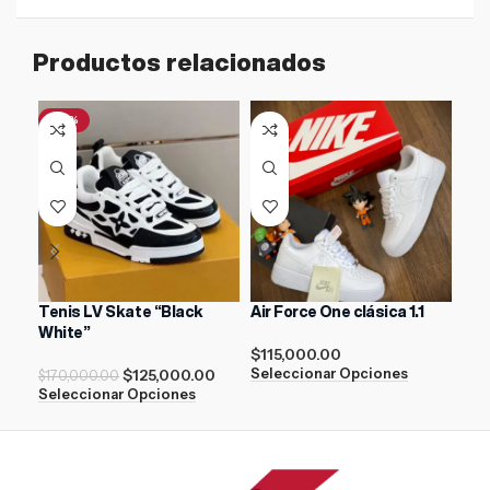
Productos relacionados
-26%
-3
Tenis LV Skate “Black
Air Force One clásica 1.1
ASI
White”
Whi
$
115,000.00
$
125,000.00
$
15
Seleccionar Opciones
$
170,000.00
Seleccionar Opciones
Sel