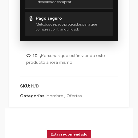
después de comprar.
🔒
Pago seguro
Métodos de pago protegidos para que
compres con tranquilidad.
10
¡Personas que están viendo este
producto ahora mismo!
SKU:
N/D
Categorías:
Hombre
,
Ofertas
Extra recomendado