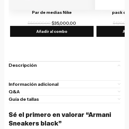
Par de medias Nike
pack de
$
50,000.00
$
35,000.00
$
120,00
Añadir al combo
Aña
Descripción
Información adicional
Q&A
Guía de tallas
Sé el primero en valorar “Armani
Sneakers black”