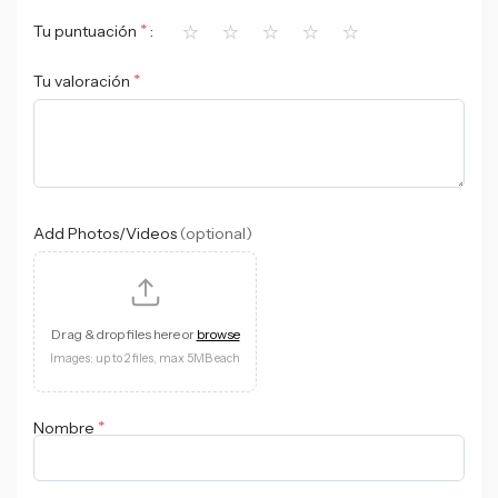
⭐
⭐
⭐
⭐
⭐
*
Tu puntuación
*
Tu valoración
Add Photos/Videos
(optional)
Drag & drop files here or
browse
Images: up to 2 files, max 5MB each
*
Nombre