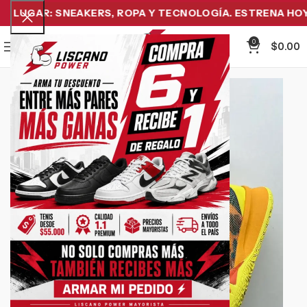
LUGAR: SNEAKERS, ROPA Y TECNOLOGÍA. ESTRENA HOY Y
0
Menu
$
0.00
-15%