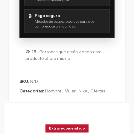
🔒
Pago seguro
Métodos de pago protegidos para que
compres con tranquilidad.
16
¡Personas que están viendo este
producto ahora mismo!
SKU:
N/D
Categorías:
Hombre
,
Mujer
,
Nike
,
Ofertas
Extra recomendado