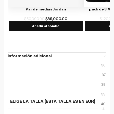
Par de medias Jordan
pack de 3 Me
$
50,000.00
$
39,000.00
$
120,00
Añadir al combo
Aña
Información adicional
36
,
37
,
38
,
39
,
ELIGE LA TALLA (ESTA TALLA ES EN EUR)
40
,
41
,