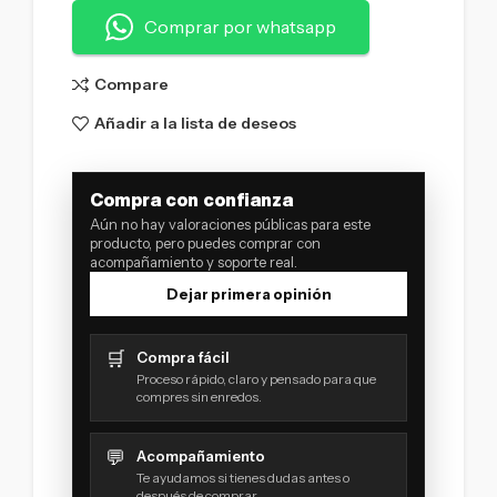
Comprar por whatsapp
Compare
Añadir a la lista de deseos
Compra con confianza
Aún no hay valoraciones públicas para este
producto, pero puedes comprar con
acompañamiento y soporte real.
Dejar primera opinión
🛒
Compra fácil
Proceso rápido, claro y pensado para que
compres sin enredos.
💬
Acompañamiento
Te ayudamos si tienes dudas antes o
después de comprar.