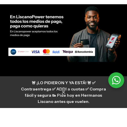
Servicio al cliente Liscano Power
🚨 ¡LO PIDIERON Y YA ESTÁ! 🚨 ✅
Si tienes algún tipo de duda, puedes consultar
nuestro centro de ayuda
Contraentrega ✅ ADDI a cuotas ✅ Compra
hermanosliscano_10 Instagram
fácil y segura 👟 Pide hoy en Hermanos
Aura
hermanosliscano Tik Tok
Liscano antes que vuelen.
Únete a nuestros canales de difusión en
WhatsApp
HermanosLiscano WH2