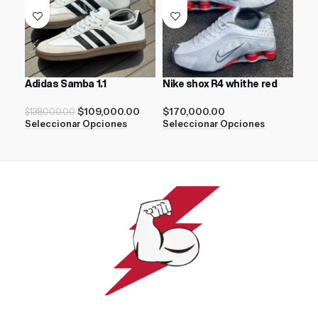
Adidas Samba 1.1
Nike shox R4 whithe red
Nik
$
109,000.00
$
170,000.00
$
17
$
138,000.00
Seleccionar Opciones
Seleccionar Opciones
Sel