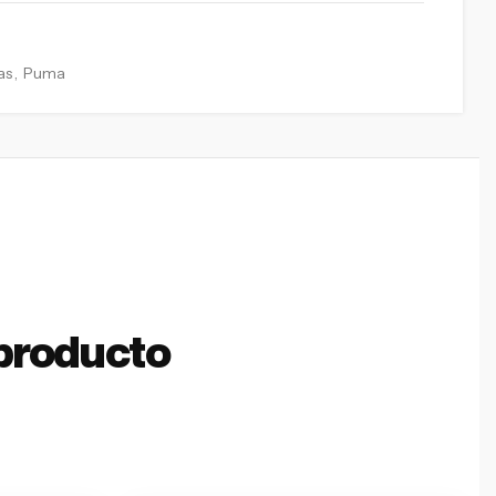
as
,
Puma
producto