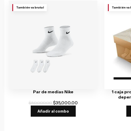
También va brutal
También va 
Par de medias Nike
1 caja pr
depen
$
50,000.00
$
35,000.00
Añadir al combo