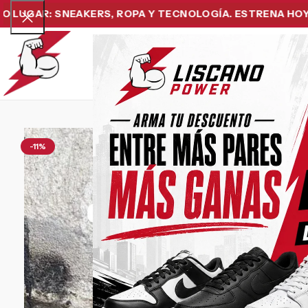
R: SNEAKERS, ROPA Y TECNOLOGÍA. ESTRENA HOY Y PAG
Home
Snea
-11%