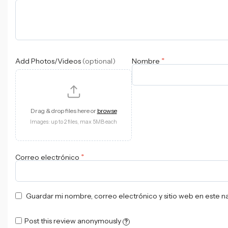
*
Add Photos/Videos
(optional)
Nombre
Drag & drop files here or
browse
Images: up to 2 files, max 5MB each
*
Correo electrónico
Guardar mi nombre, correo electrónico y sitio web en este 
Post this review anonymously
?