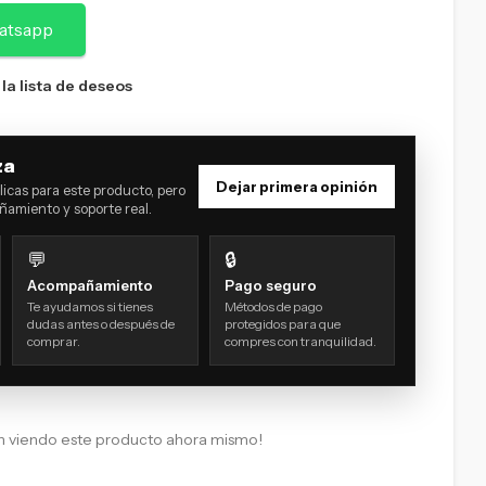
atsapp
 la lista de deseos
za
Dejar primera opinión
icas para este producto, pero
amiento y soporte real.
💬
🔒
Acompañamiento
Pago seguro
Te ayudamos si tienes
Métodos de pago
dudas antes o después de
protegidos para que
comprar.
compres con tranquilidad.
n viendo este producto ahora mismo!