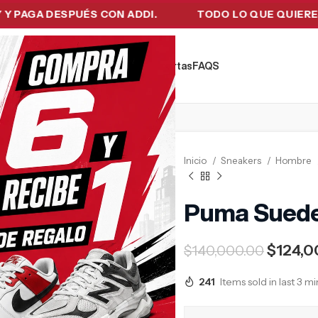
A DESPUÉS CON ADDI.
TODO LO QUE QUIERES EN U
kers
Tecnología
Ropa de Hombre
Ofertas
FAQ´S
Inicio
Sneakers
Hombre
Puma Suede
$
124,0
$
140,000.00
241
Items sold in last 3 m