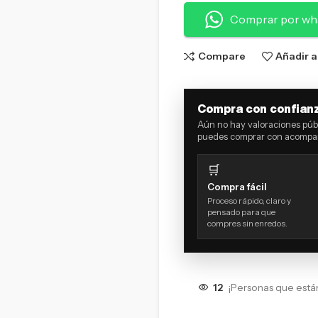
Comprar por wh
Compare
Añadir a
Compra con confian
Aún no hay valoraciones públ
puedes comprar con acompañ
🛒
Compra fácil
Proceso rápido, claro y
pensado para que
compres sin enredos.
12
¡Personas que está