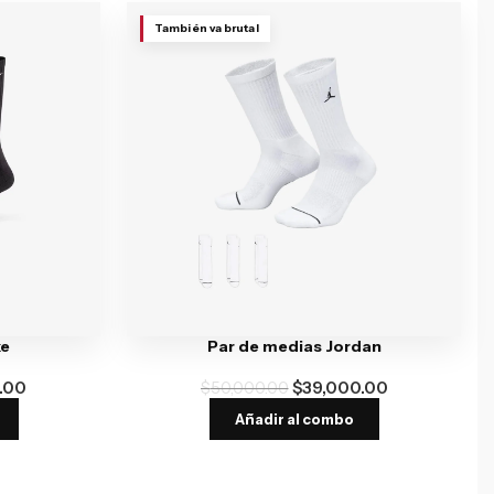
También va brutal
ke
Par de medias Jordan
.00
$
50,000.00
$
39,000.00
Añadir al combo