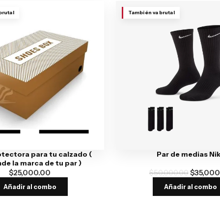
brutal
También va brutal
otectora para tu calzado (
Par de medias Ni
de la marca de tu par )
$
25,000.00
$
50,000.00
$
35,000
Añadir al combo
Añadir al combo