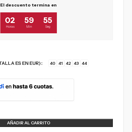
El descuento termina en
02
59
54
Horas
Min
Seg
TALLA ES EN EUR)
40
41
42
43
44
AÑADIR AL CARRITO