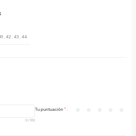
S
41
,
42
,
43
,
44
⭐
⭐
⭐
⭐
⭐
*
Tu puntuación
0
/ 100