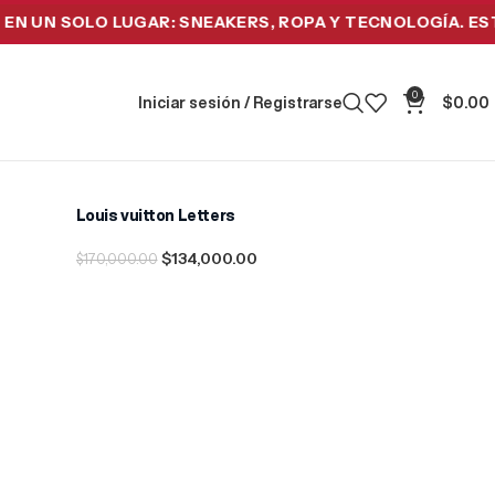
UN SOLO LUGAR: SNEAKERS, ROPA Y TECNOLOGÍA. ESTREN
0
Iniciar sesión / Registrarse
$
0.00
Louis vuitton Letters
-21%
$
134,000.00
$
170,000.00
Seleccionar Opciones