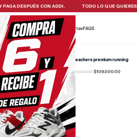
GA DESPUÉS CON ADDI.
TODO LO QUE QUIERES EN 
kers
Tecnología
Ropa de Hombre
Ofertas
FAQ´S
Skeachers premium running
-36%
$
109,000.00
$
170,000.00
Seleccionar Opciones
uidación
$
80,000.00
.00