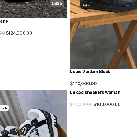
lane
$
124,000.00
.00
nar Opciones
Louis Vuitton Black
$
170,000.00
Seleccionar Opciones
Le coq sneakers woman
-41%
$
100,000.00
$
170,000.00
Seleccionar Opciones