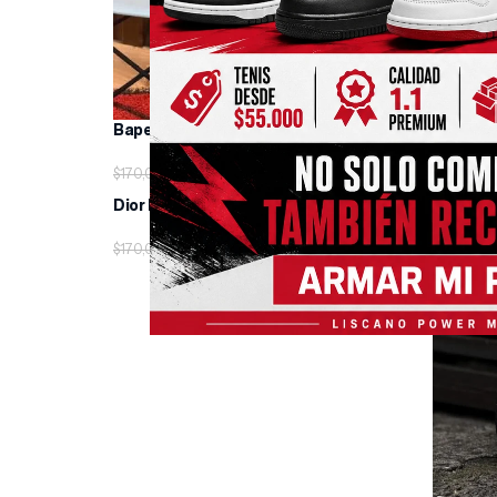
Seleccio
Bape Sta
$
85,000.00
$
170,000.00
Seleccionar Opciones
Dior B30 black
-10%
-27%
$
153,000.00
$
170,000.00
Seleccionar Opciones