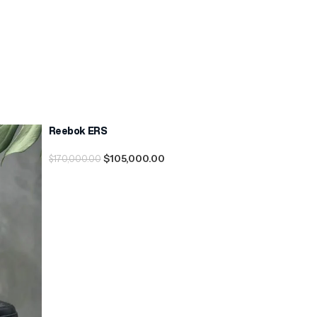
Reebok ERS
-38%
$
105,000.00
$
170,000.00
Seleccionar Opciones