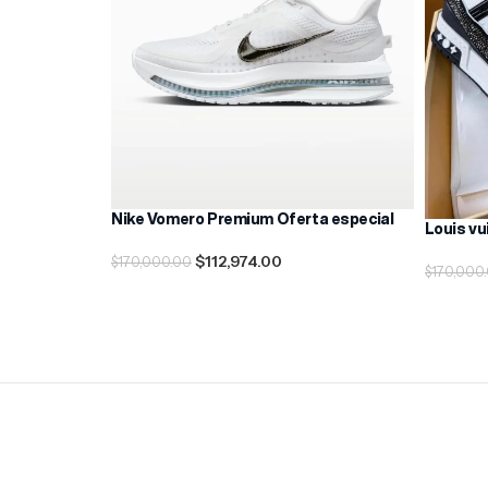
Nike Vomero Premium Oferta especial
Louis vu
$
112,974.00
$
170,000.00
$
170,000
Seleccionar Opciones
Seleccio