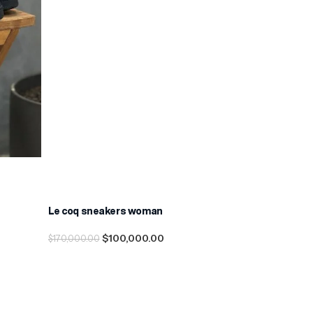
Le coq sneakers woman
-41%
$
100,000.00
$
170,000.00
Seleccionar Opciones