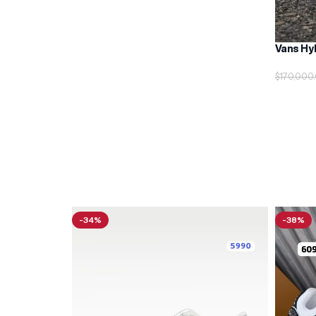
Vans Hy
$
170,000
Seleccio
-34%
-38%