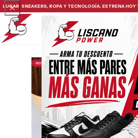
AR: SNEAKERS, ROPA Y TECNOLOGÍA. ESTRENA HOY Y PA
Home
Snea
-50%
-53%
Boss Liq
$
170,000