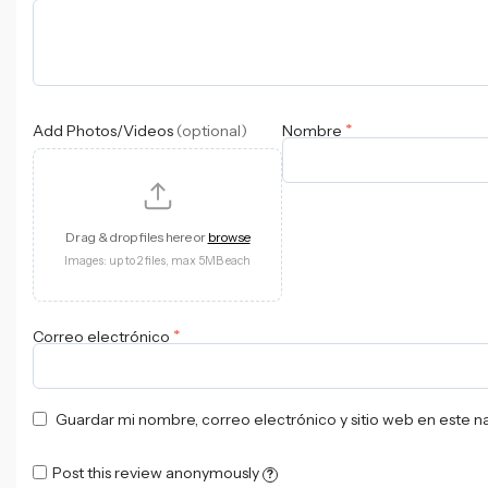
*
Add Photos/Videos
(optional)
Nombre
Drag & drop files here or
browse
Images: up to 2 files, max 5MB each
*
Correo electrónico
Guardar mi nombre, correo electrónico y sitio web en este 
Post this review anonymously
?