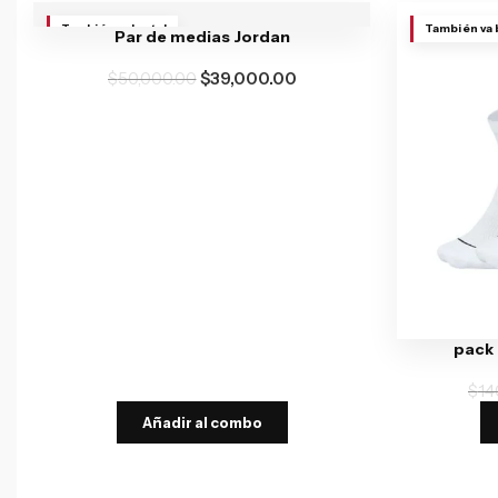
También va brutal
También va 
Par de medias Jordan
$
50,000.00
$
39,000.00
pack 
$
14
Añadir al combo