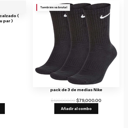
También va brutal
 calzado (
 par )
pack de 3 de medias Nike
$
120,000.00
$
79,000.00
Añadir al combo