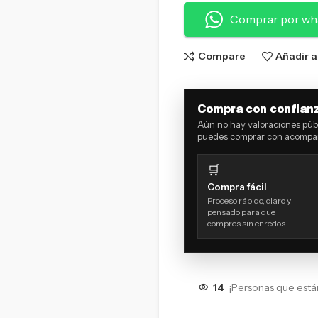
Comprar por wh
Compare
Añadir a
Compra con confian
Aún no hay valoraciones públ
puedes comprar con acompañ
🛒
Compra fácil
Proceso rápido, claro y
pensado para que
compres sin enredos.
14
¡Personas que está