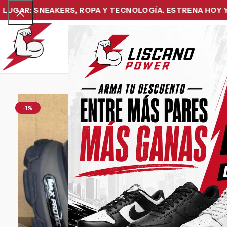
R: SNEAKERS, ROPA Y TECNOLOGÍA. ESTRENA HOY Y PAGA
Home
Snea
-1%