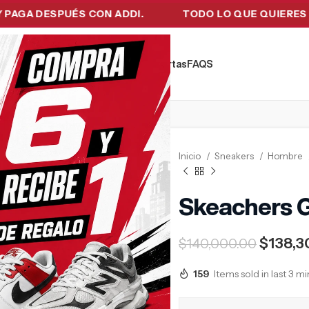
 DESPUÉS CON ADDI.
TODO LO QUE QUIERES EN UN
kers
Tecnología
Ropa de Hombre
Ofertas
FAQ´S
Inicio
Sneakers
Hombre
Skeachers 
$
138,3
$
140,000.00
159
Items sold in last 3 m