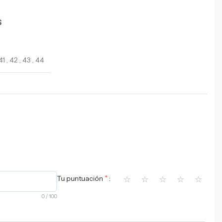
S
41
,
42
,
43
,
44
⭐
⭐
⭐
⭐
⭐
*
Tu puntuación
0
/ 100