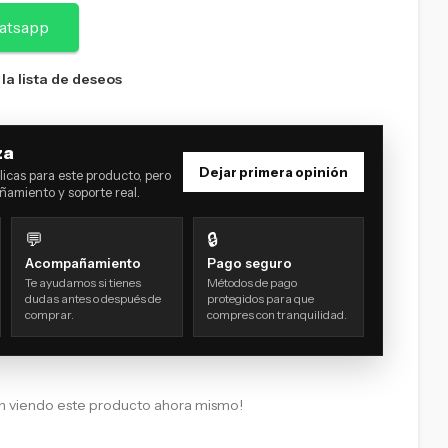
atsapp
 la lista de deseos
za
Dejar primera opinión
icas para este producto, pero
amiento y soporte real.
💬
🔒
Acompañamiento
Pago seguro
Te ayudamos si tienes
Métodos de pago
dudas antes o después de
protegidos para que
comprar.
compres con tranquilidad.
n viendo este producto ahora mismo!