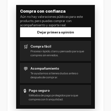
Compra con confianza
Aún no hay valoraciones públicas para este
producto, pero puedes comprar con
acompañamiento y soporte real.
Dejar primera opinión
🛒
Compra fácil
Proceso rápido, claro y pensado para que
compres sin enredos.
💬
Acompañamiento
Te ayudamos si tienes dudas antes o
después de comprar.
🔒
Pago seguro
Métodos de pago protegidos para que
compres con tranquilidad.