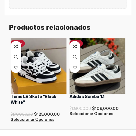
Productos relacionados
-26%
-21%
-1
Tenis LV Skate “Black
Adidas Samba 1.1
Air
White”
$
109,000.00
$
138,000.00
$
21
$
125,000.00
Seleccionar Opciones
Sel
$
170,000.00
Seleccionar Opciones