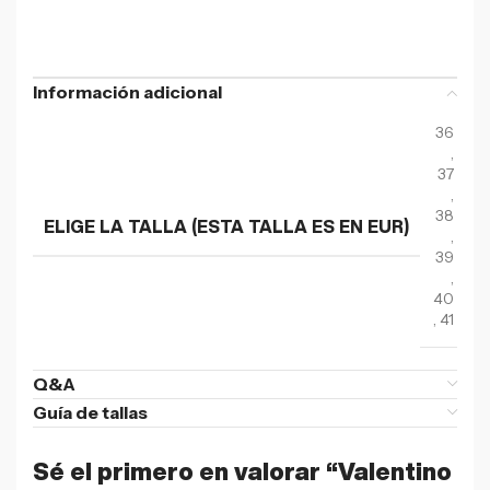
Información adicional
36
,
37
,
38
ELIGE LA TALLA (ESTA TALLA ES EN EUR)
,
39
,
40
,
41
Q&A
Guía de tallas
Sé el primero en valorar “Valentino