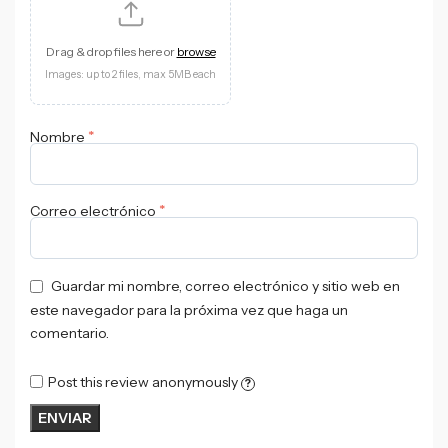
Drag & drop files here or
browse
Images: up to 2 files, max 5MB each
*
Nombre
*
Correo electrónico
Guardar mi nombre, correo electrónico y sitio web en
este navegador para la próxima vez que haga un
comentario.
Post this review anonymously
?