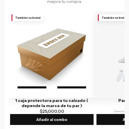
mejora tu compra.
También va brutal
También va brutal
1 caja protectora para tu calzado (
Par 
depende la marca de tu par )
$
25,000.00
$
50,00
Añadir al combo
Aña