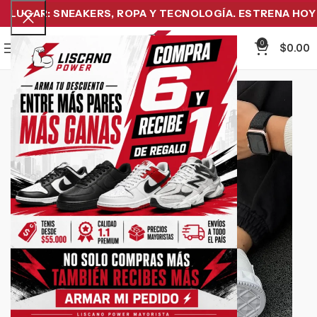
LUGAR: SNEAKERS, ROPA Y TECNOLOGÍA. ESTRENA HOY Y 
0
Menu
$
0.00
-19%
Click to enlarge