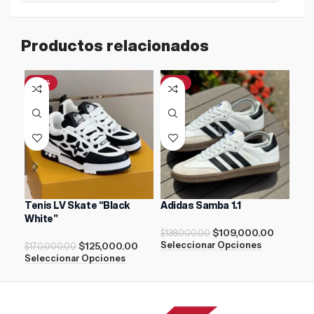
Productos relacionados
-26%
-21%
-2
Tenis LV Skate “Black
Adidas Samba 1.1
ADI
White”
Bla
$
109,000.00
$
138,000.00
$
125,000.00
Seleccionar Opciones
$
170,000.00
$
21
Seleccionar Opciones
Sel