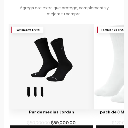
Agrega ese extra que protege, complementa y
mejora tu compra.
También va brutal
También va brutal
Par de medias Jordan
pack de 3 Me
$
50,000.00
$
39,000.00
$
120,00