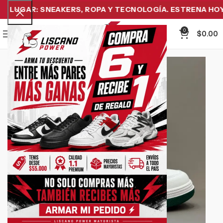
LUGAR: SNEAKERS, ROPA Y TECNOLOGÍA. ESTRENA HOY Y
0
Menu
$
0.00
-25%