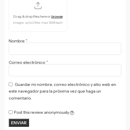
Drag & drop files here or
browse
Images: up to 2 files, max 5MB each
*
Nombre
*
Correo electrónico
Guardar mi nombre, correo electrónico y sitio web en
este navegador para la próxima vez que haga un
comentario.
Post this review anonymously
?