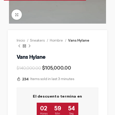
Click to enlarge
Inicio
Sneakers
Hombre
Vans Hylane
Vans Hylane
$
105,000.00
$
140,000.00
234
Items sold in last 3 minutes
El descuento termina en
02
59
53
Horas
Min
Seg