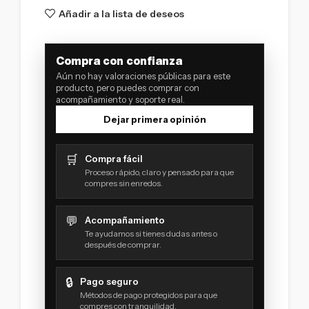
Añadir a la lista de deseos
Compra con confianza
Aún no hay valoraciones públicas para este
producto, pero puedes comprar con
acompañamiento y soporte real.
Dejar primera opinión
🛒
Compra fácil
Proceso rápido, claro y pensado para que
compres sin enredos.
💬
Acompañamiento
Te ayudamos si tienes dudas antes o
después de comprar.
🔒
Pago seguro
Métodos de pago protegidos para que
compres con tranquilidad.