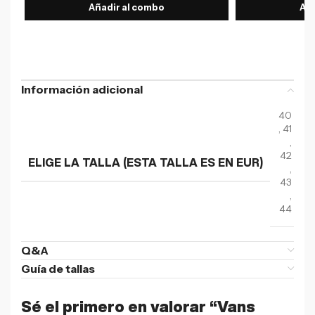
Añadir al combo
Aña
Información adicional
40
,
41
,
42
ELIGE LA TALLA (ESTA TALLA ES EN EUR)
,
43
,
44
Q&A
Guía de tallas
Sé el primero en valorar “Vans