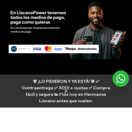
Servicio al cliente Liscano Power
🚨 ¡LO PIDIERON Y YA ESTÁ! 🚨 ✅
Si tienes algún tipo de duda, puedes consultar
nuestro centro de ayuda
Contraentrega ✅ ADDI a cuotas ✅ Compra
hermanosliscano_10 Instagram
fácil y segura 👟 Pide hoy en Hermanos
Aura
hermanosliscano Tik Tok
Liscano antes que vuelen.
Únete a nuestros canales de difusión en
WhatsApp
HermanosLiscano WH2