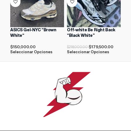
ASICS Gel-NYC “Brown
Off-white Be Right Back
Nik
White“
“Black White”
$
21
$
150,000.00
$
179,500.00
Sel
$
218,000.00
Seleccionar Opciones
Seleccionar Opciones