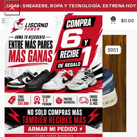
LUGAR: SNEAKERS, ROPA Y TECNOLOGÍA. ESTRENA HOY Y 
0
Menu
$
0.00
-38%
Click to enlarge