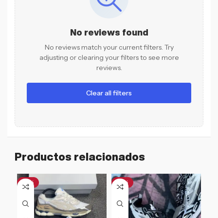
No reviews found
No reviews match your current filters. Try
adjusting or clearing your filters to see more
reviews.
Clear all filters
Productos relacionados
-31%
-18%
-1