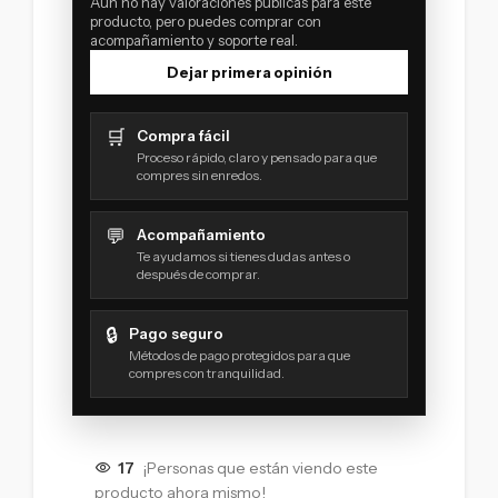
Aún no hay valoraciones públicas para este
producto, pero puedes comprar con
acompañamiento y soporte real.
Dejar primera opinión
🛒
Compra fácil
Proceso rápido, claro y pensado para que
compres sin enredos.
💬
Acompañamiento
Te ayudamos si tienes dudas antes o
después de comprar.
🔒
Pago seguro
Métodos de pago protegidos para que
compres con tranquilidad.
17
¡Personas que están viendo este
producto ahora mismo!