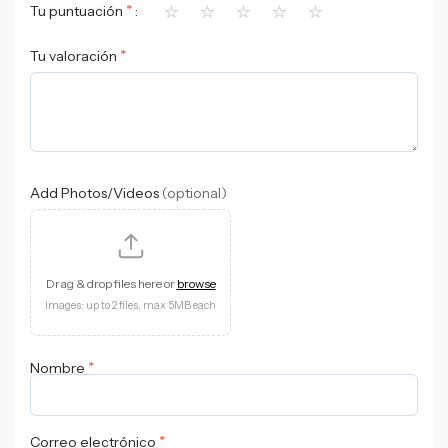
⭐
⭐
⭐
⭐
⭐
*
Tu puntuación
*
Tu valoración
Add Photos/Videos
(optional)
Drag & drop files here or
browse
Images: up to 2 files, max 5MB each
*
Nombre
*
Correo electrónico