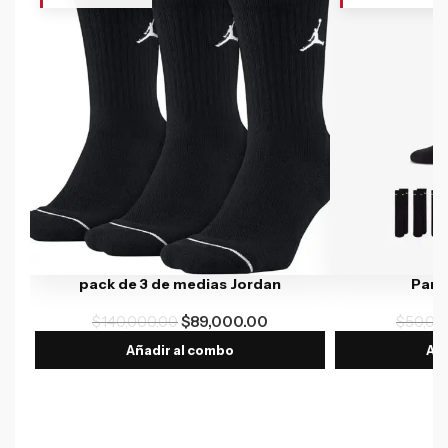
pack de 3 de medias Jordan
Par 
$
140,000.00
$
89,000.00
$
50,00
Añadir al combo
Aña