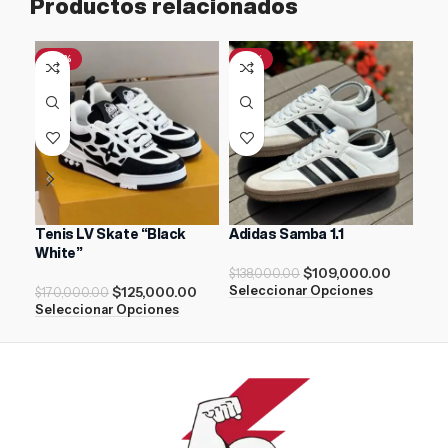
Productos relacionados
-26%
-21%
-3
Tenis LV Skate “Black
Adidas Samba 1.1
Nik
White”
Dus
$
109,000.00
$
138,000.00
$
125,000.00
Seleccionar Opciones
$
170,000.00
$
18
Seleccionar Opciones
Sel