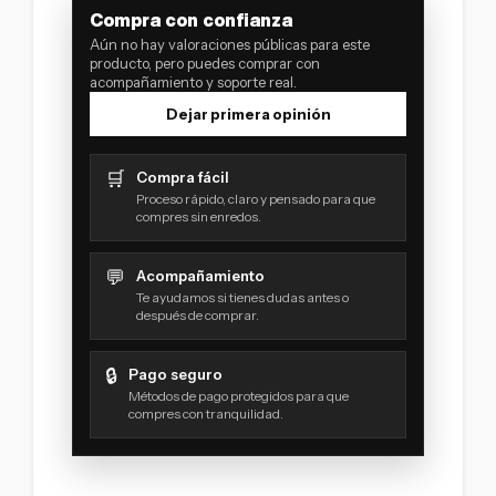
Compra con confianza
Aún no hay valoraciones públicas para este
producto, pero puedes comprar con
acompañamiento y soporte real.
Dejar primera opinión
🛒
Compra fácil
Proceso rápido, claro y pensado para que
compres sin enredos.
💬
Acompañamiento
Te ayudamos si tienes dudas antes o
después de comprar.
🔒
Pago seguro
Métodos de pago protegidos para que
compres con tranquilidad.