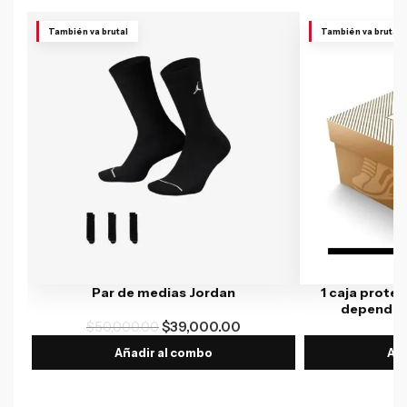
También va brutal
También va brutal
Par de medias Jordan
1 caja protec
depende l
$
50,000.00
$
39,000.00
$
Añadir al combo
Aña