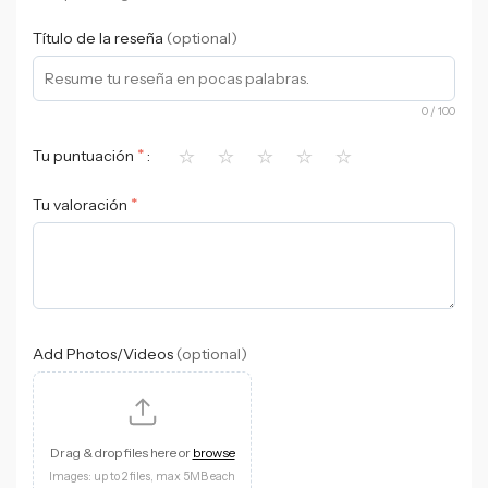
Título de la reseña
(optional)
0
/ 100
⭐
⭐
⭐
⭐
⭐
*
Tu puntuación
*
Tu valoración
Add Photos/Videos
(optional)
Drag & drop files here or
browse
Images: up to 2 files, max 5MB each