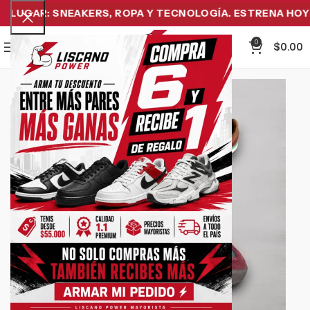
LUGAR: SNEAKERS, ROPA Y TECNOLOGÍA. ESTRENA HOY Y 
0
Menu
$
0.00
-31%
Click to enlarge