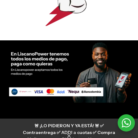
Servicio al cliente Liscano Power
🚨 ¡LO PIDIERON Y YA ESTÁ! 🚨 ✅
Si tienes algún tipo de duda, puedes consultar
nuestro centro de ayuda
Contraentrega ✅ ADDI a cuotas ✅ Compra
hermanosliscano_10 Instagram