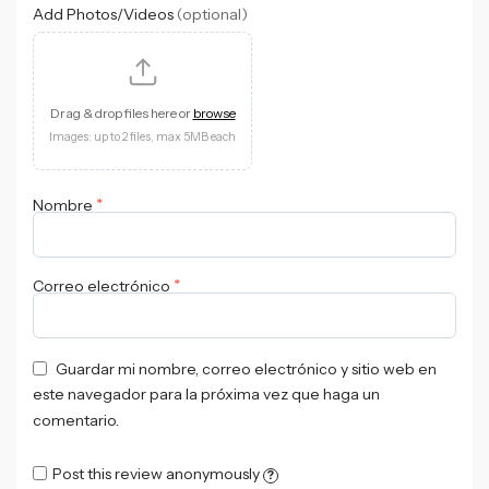
Add Photos/Videos
(optional)
Drag & drop files here or
browse
Images: up to 2 files, max 5MB each
*
Nombre
*
Correo electrónico
Guardar mi nombre, correo electrónico y sitio web en
este navegador para la próxima vez que haga un
comentario.
Post this review anonymously
?