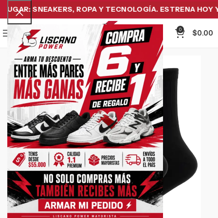
UGAR: SNEAKERS, ROPA Y TECNOLOGÍA. ESTRENA HOY Y P
0
Menu
$
0.00
-34%