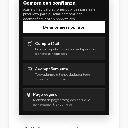
Compra con confianza
Aún no hay valoraciones públicas para este
producto, pero puedes comprar con
acompañamiento y soporte real.
Dejar primera opinión
🛒
Compra fácil
Proceso rápido, claro y pensado para que
compres sin enredos.
💬
Acompañamiento
Te ayudamos si tienes dudas antes o
después de comprar.
🔒
Pago seguro
Métodos de pago protegidos para que
compres con tranquilidad.