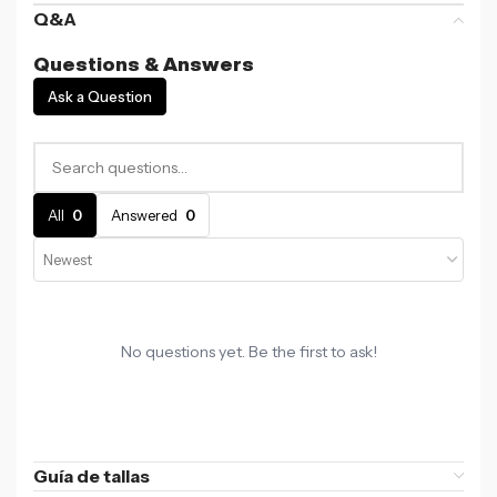
Q&A
Questions & Answers
Ask a Question
All
0
Answered
0
No questions yet. Be the first to ask!
Guía de tallas