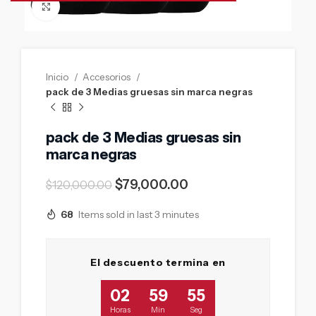
Click to enlarge
Inicio
Accesorios
pack de 3 Medias gruesas sin marca negras
pack de 3 Medias gruesas sin
marca negras
$
79,000.00
$
120,000.00
68
Items sold in last 3 minutes
El descuento termina en
02
59
54
Horas
Min
Seg