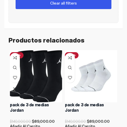
Clear all filters
Productos relacionados
-36%
-36%
-3
pack de 3 de medias
pack de 3 de medias
pac
Jordan
Jordan
$
12
$
89,000.00
$
89,000.00
Aña
$
140,000.00
$
140,000.00
Añadir Al Carrito
Añadir Al Carrito