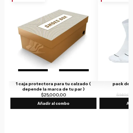
1 caja protectora para tu calzado (
pack de 
depende la marca de tu par )
$
25,000.00
$
140,00
Añadir al combo
Aña