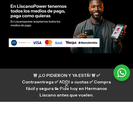
Servicio al cliente Liscano Power
🚨 ¡LO PIDIERON Y YA ESTÁ! 🚨 ✅
Si tienes algún tipo de duda, puedes consultar
nuestro centro de ayuda
Contraentrega ✅ ADDI a cuotas ✅ Compra
hermanosliscano_10 Instagram
fácil y segura 👟 Pide hoy en Hermanos
Aura
hermanosliscano Tik Tok
Liscano antes que vuelen.
Únete a nuestros canales de difusión en
WhatsApp
HermanosLiscano WH2
©2026 Liscano power. Todos los derechos reservados