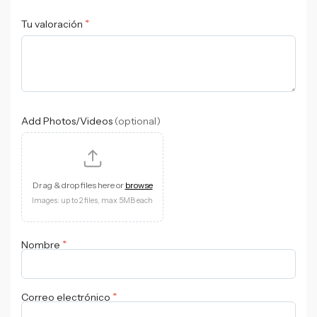
*
Tu valoración
Add Photos/Videos
(optional)
Drag & drop files here or
browse
Images: up to 2 files, max 5MB each
*
Nombre
*
Correo electrónico