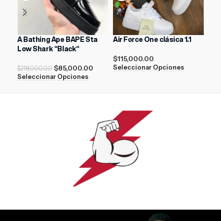
A Bathing Ape BAPE Sta
Air Force One clásica 1.1
AIR
Low Shark “Black“
$
115,000.00
$
21
$
85,000.00
Seleccionar Opciones
Sel
$
218,000.00
Seleccionar Opciones