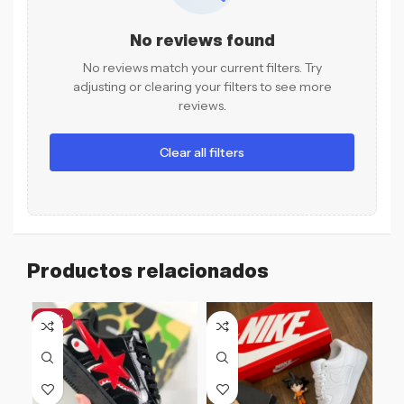
No reviews found
No reviews match your current filters. Try
adjusting or clearing your filters to see more
reviews.
Clear all filters
Productos relacionados
-61%
-4