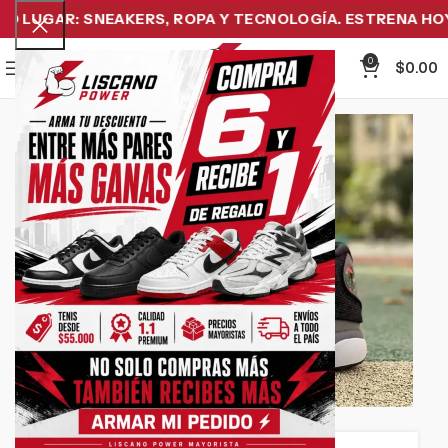
 LUGAR: SNEAKERS, ROPA Y TECNOLOGÍA. ESTRENA HOY Y
0
Menu
$
0.00
Click to enlarge