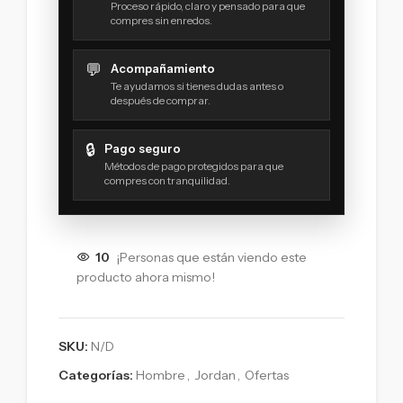
Proceso rápido, claro y pensado para que
compres sin enredos.
💬
Acompañamiento
Te ayudamos si tienes dudas antes o
después de comprar.
🔒
Pago seguro
Métodos de pago protegidos para que
compres con tranquilidad.
10
¡Personas que están viendo este
producto ahora mismo!
SKU:
N/D
Categorías:
Hombre
,
Jordan
,
Ofertas