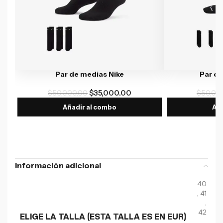
Par de medias Nike
Par d
$
50,000.00
$
35,000.00
$
50,00
Añadir al combo
Aña
Información adicional
40
,
41
,
42
ELIGE LA TALLA (ESTA TALLA ES EN EUR)
,