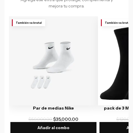
mejora tu compra.
También va brutal
También va brutal
Par de medias Nike
pack de 3 Me
$
50,000.00
$
35,000.00
$
120,00
Añadir al combo
Aña