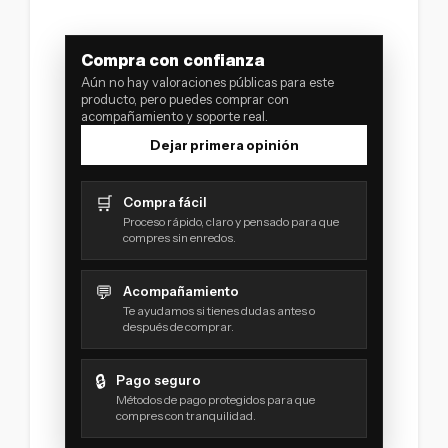
Compra con confianza
Aún no hay valoraciones públicas para este
producto, pero puedes comprar con
acompañamiento y soporte real.
Dejar primera opinión
🛒
Compra fácil
Proceso rápido, claro y pensado para que
compres sin enredos.
💬
Acompañamiento
Te ayudamos si tienes dudas antes o
después de comprar.
🔒
Pago seguro
Métodos de pago protegidos para que
compres con tranquilidad.