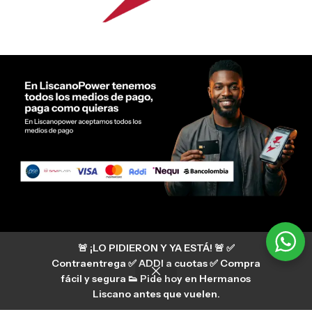
Servicio al cliente Liscano Power
🚨 ¡LO PIDIERON Y YA ESTÁ! 🚨 ✅
Si tienes algún tipo de duda, puedes consultar
nuestro centro de ayuda
Contraentrega ✅ ADDI a cuotas ✅ Compra
hermanosliscano_10 Instagram
fácil y segura 👟 Pide hoy en Hermanos
Aura
hermanosliscano Tik Tok
Liscano antes que vuelen.
Únete a nuestros canales de difusión en