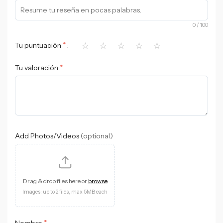
0
/ 100
⭐
⭐
⭐
⭐
⭐
*
Tu puntuación
*
Tu valoración
Add Photos/Videos
(optional)
Drag & drop files here or
browse
Images: up to 2 files, max 5MB each
*