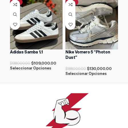
-21%
-31%
Adidas Samba 1.1
Nike Vomero 5 “Photon
Air
Dust”
$
109,000.00
$
17
$
138,000.00
$
130,000.00
Seleccionar Opciones
Sel
$
188,000.00
Seleccionar Opciones