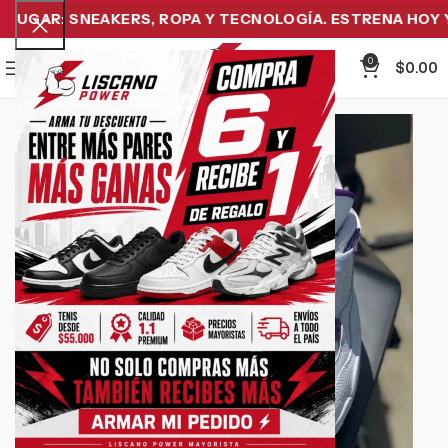
UGAR: SNEAKERS, ROPA Y TECNOLOGÍA. ESTRENA HOY Y P
0
Menu
$
0.00
-23%