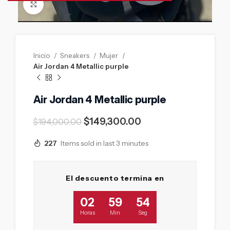
Click to enlarge
Inicio
Sneakers
Mujer
Air Jordan 4 Metallic purple
Air Jordan 4 Metallic purple
$
149,300.00
$
194,000.00
227
Items sold in last 3 minutes
El descuento termina en
02
59
53
Horas
Min
Seg