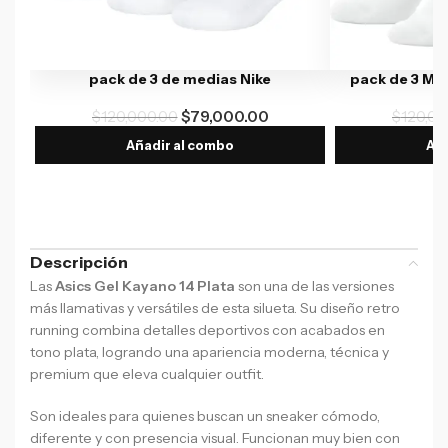
pack de 3 de medias Nike
pack de 3 Me
$
120,000.00
$
79,000.00
$
120,00
Añadir al combo
Aña
Descripción
Las
Asics Gel Kayano 14 Plata
son una de las versiones
más llamativas y versátiles de esta silueta. Su diseño retro
running combina detalles deportivos con acabados en
tono plata, logrando una apariencia moderna, técnica y
premium que eleva cualquier outfit.
Son ideales para quienes buscan un sneaker cómodo,
diferente y con presencia visual. Funcionan muy bien con