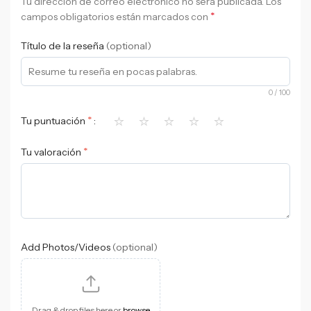
Tu dirección de correo electrónico no será publicada.
Los
*
campos obligatorios están marcados con
Título de la reseña
(optional)
0
/ 100
⭐
⭐
⭐
⭐
⭐
*
Tu puntuación
*
Tu valoración
Add Photos/Videos
(optional)
Drag & drop files here or
browse