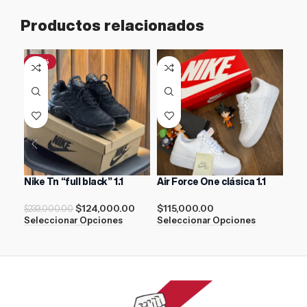
Productos relacionados
-47%
-4
Nike Tn “full black” 1.1
Air Force One clásica 1.1
AIR
$
124,000.00
$
115,000.00
$
233,000.00
$
21
Seleccionar Opciones
Seleccionar Opciones
Sel