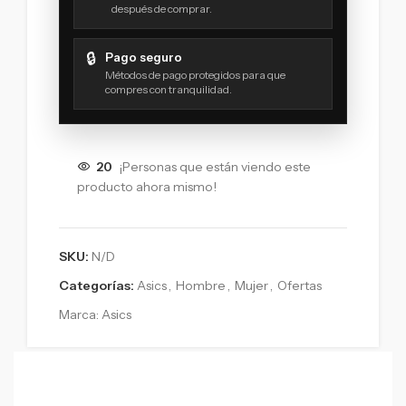
después de comprar.
🔒
Pago seguro
Métodos de pago protegidos para que
compres con tranquilidad.
20
¡Personas que están viendo este
producto ahora mismo!
SKU:
N/D
Categorías:
Asics
,
Hombre
,
Mujer
,
Ofertas
Marca:
Asics