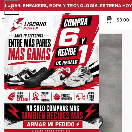
LUGAR: SNEAKERS, ROPA Y TECNOLOGÍA. ESTRENA HOY Y 
0
Menu
$
0.00
-27%