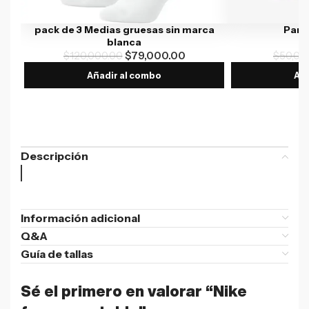
pack de 3 Medias gruesas sin marca
Par 
blanca
$
120,000.00
$
79,000.00
$
50,00
Añadir al combo
Aña
Descripción
Información adicional
Q&A
Guía de tallas
Sé el primero en valorar “Nike