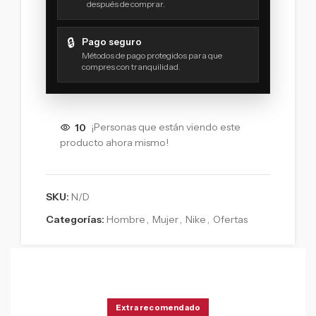
después de comprar.
🔒
Pago seguro
Métodos de pago protegidos para que
compres con tranquilidad.
10
¡Personas que están viendo este
producto ahora mismo!
SKU:
N/D
Categorías:
Hombre
,
Mujer
,
Nike
,
Ofertas
Extra recomendado