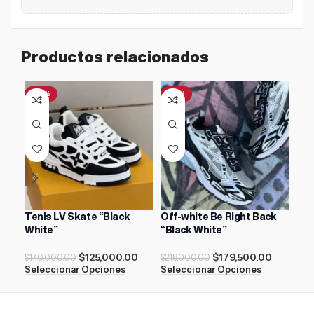
Productos relacionados
-26%
-18%
-2
Tenis LV Skate “Black
Off-white Be Right Back
NIK
White”
“Black White”
$
21
$
125,000.00
$
179,500.00
Sel
$
170,000.00
$
218,000.00
Seleccionar Opciones
Seleccionar Opciones