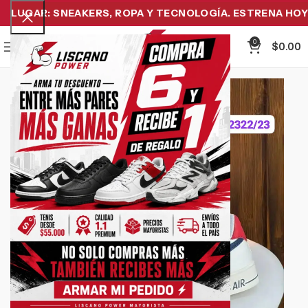
LUGAR: SNEAKERS, ROPA Y TECNOLOGÍA. ESTRENA HOY Y 
0
Menu
$
0.00
-12%