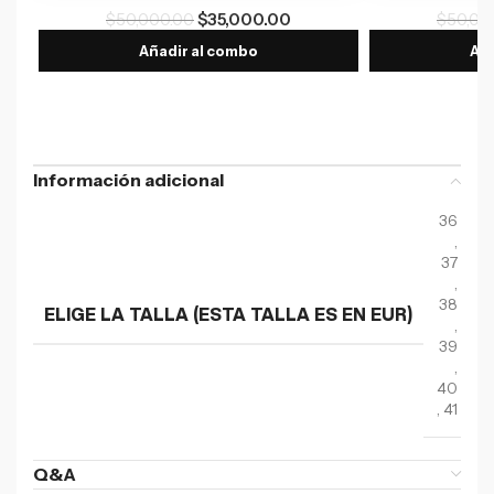
$
50,000.00
$
35,000.00
$
50,00
Añadir al combo
Aña
Información adicional
36
,
37
,
38
ELIGE LA TALLA (ESTA TALLA ES EN EUR)
,
39
,
40
,
41
Q&A