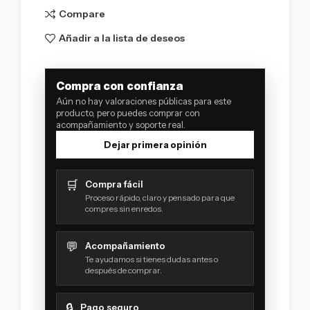
Compare
Añadir a la lista de deseos
Compra con confianza
Aún no hay valoraciones públicas para este
producto, pero puedes comprar con
acompañamiento y soporte real.
Dejar primera opinión
🛒
Compra fácil
Proceso rápido, claro y pensado para que
compres sin enredos.
💬
Acompañamiento
Te ayudamos si tienes dudas antes o
después de comprar.
🔒
Pago seguro