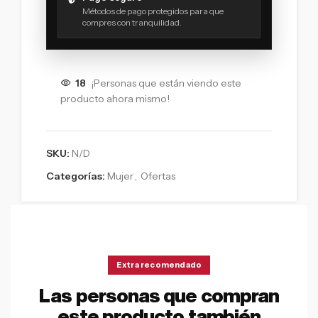
Métodos de pago protegidos para que
compres con tranquilidad.
18
¡Personas que están viendo este
producto ahora mismo!
SKU:
N/D
Categorías:
Mujer
,
Ofertas
Extra recomendado
Las personas que compran
este producto también