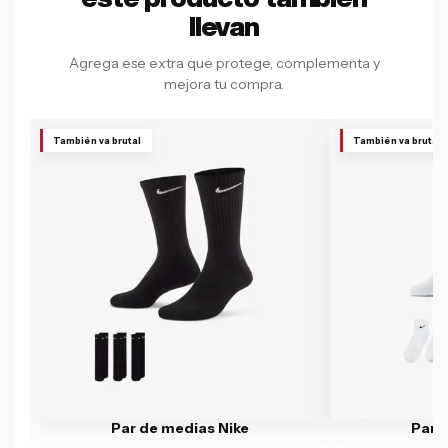
llevan
Agrega ese extra que protege, complementa y
mejora tu compra.
También va brutal
También va brutal
Par de medias Nike
Par 