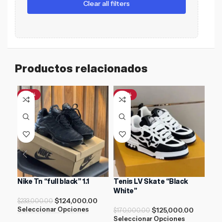
Clear all filters
Productos relacionados
-47%
-26%
-2
Nike Tn “full black” 1.1
Tenis LV Skate “Black
Adi
White”
$
124,000.00
$
233,000.00
$
13
$
125,000.00
Seleccionar Opciones
Sel
$
170,000.00
Seleccionar Opciones