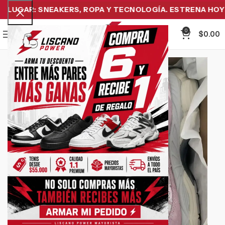
LUGAR: SNEAKERS, ROPA Y TECNOLOGÍA. ESTRENA HOY Y 
0
Menu
$
0.00
-19%