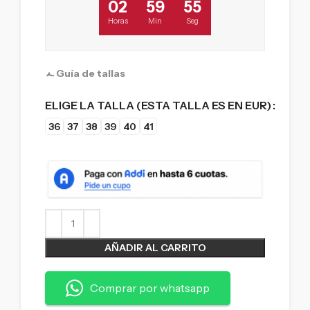
02
59
54
Horas
Min
Seg
Guía de tallas
ELIGE LA TALLA (ESTA TALLA ES EN EUR)
36
37
38
39
40
41
AÑADIR AL CARRITO
Comprar por whatsapp