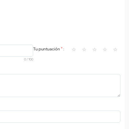
⭐
⭐
⭐
⭐
⭐
*
Tu puntuación
0
/ 100