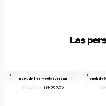
Las per
También va brutal
También va 
pack de 3 de medias Jordan
pack de 3
$
140,000.00
$
89,000.00
$
12