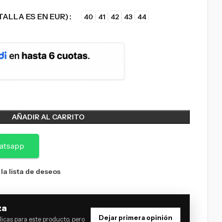
TALLA ES EN EUR)
40
41
42
43
44
AÑADIR AL CARRITO
atsapp
 la lista de deseos
za
Dejar primera opinión
icas para este producto, pero