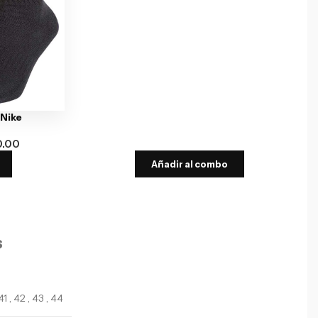
 Nike
0.00
Añadir al combo
S
41
,
42
,
43
,
44