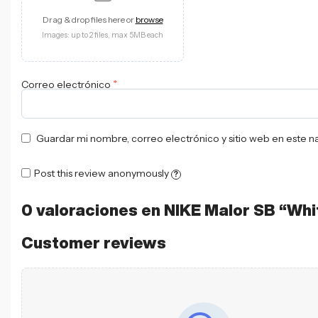
Drag & drop files here or
browse
Images: up to 2 files, max 5MB each
*
Correo electrónico
Guardar mi nombre, correo electrónico y sitio web en este 
Post this review anonymously
?
0 valoraciones en
NIKE Malor SB “Whi
Customer reviews