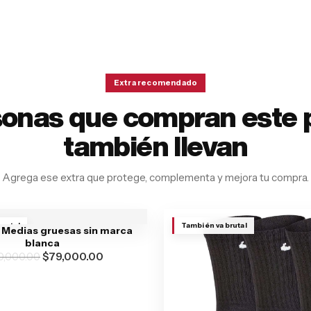
Extra recomendado
sonas que compran este 
también llevan
Agrega ese extra que protege, complementa y mejora tu compra.
brutal
También va brutal
 Medias gruesas sin marca
blanca
0,000.00
$
79,000.00