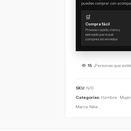
puedes comprar con acompañ
🛒
Compra fácil
Proceso rápido, claro y
pensado para que
compres sin enredos.
15
¡Personas que está
SKU:
N/D
Categorías:
Hombre
,
Mujer
Marca:
Nike