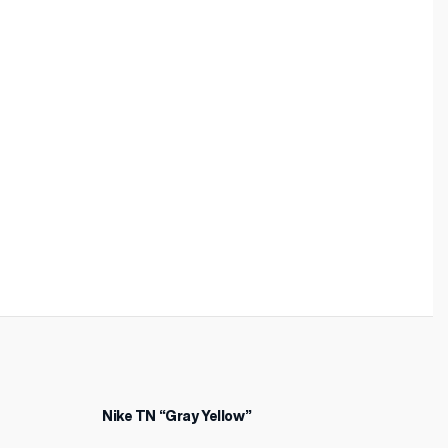
Nike TN “Gray Yellow”
New
-12%