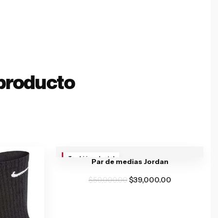
producto
También va brutal
Par de medias Jordan
$
50,000.00
$
39,000.00