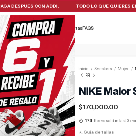
DESPUÉS CON ADDI.
TODO LO QUE QUIERES EN UN 
kers
Tecnología
Ropa de Hombre
Ofertas
FAQ´S
Inicio
Sneakers
Mujer
NIKE Malor 
$
170,000.00
173
Items sold in last 3 m
Guía de tallas