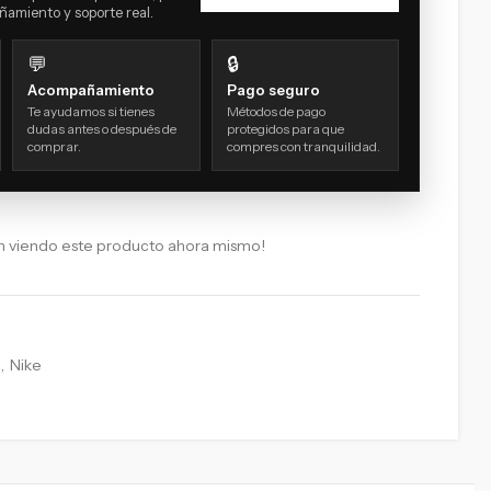
amiento y soporte real.
💬
🔒
Acompañamiento
Pago seguro
Te ayudamos si tienes
Métodos de pago
dudas antes o después de
protegidos para que
comprar.
compres con tranquilidad.
n viendo este producto ahora mismo!
,
Nike