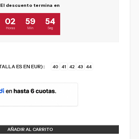
El descuento termina en
02
59
53
Horas
Min
Seg
TALLA ES EN EUR)
40
41
42
43
44
AÑADIR AL CARRITO