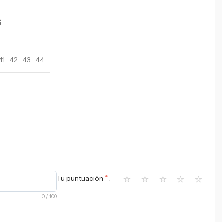
S
41
,
42
,
43
,
44
⭐
⭐
⭐
⭐
⭐
*
Tu puntuación
0
/ 100