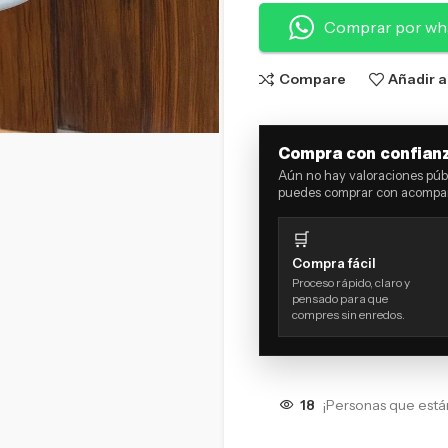
Comprar por wh
Compare
Añadir a
Compra con confian
Aún no hay valoraciones públ
puedes comprar con acompañ
🛒
Compra fácil
Proceso rápido, claro y
pensado para que
compres sin enredos.
18
¡Personas que está