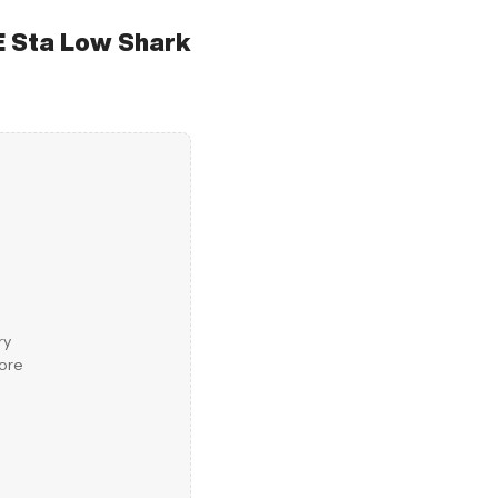
E Sta Low Shark
ry
more