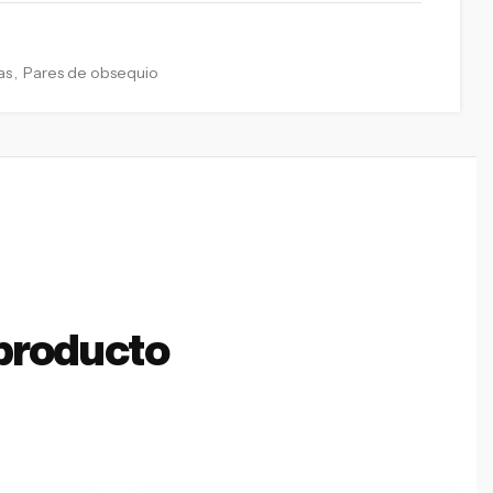
as
,
Pares de obsequio
producto