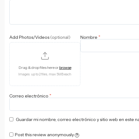
*
Add Photos/Videos
(optional)
Nombre
Drag & drop files here or
browse
Images: up to 2 files, max 5MB each
*
Correo electrónico
Guardar mi nombre, correo electrónico y sitio web en este 
Post this review anonymously
?