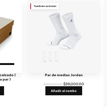
También va brutal
 calzado (
Par de medias Jordan
 par )
$
50,000.00
$
39,000.00
Añadir al combo