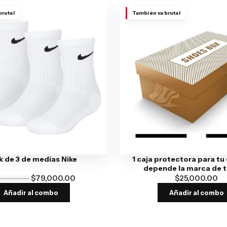
brutal
También va brutal
 de 3 de medias Nike
1 caja protectora para tu
depende la marca de tu
0,000.00
$
79,000.00
$
25,000.00
Añadir al combo
Añadir al combo