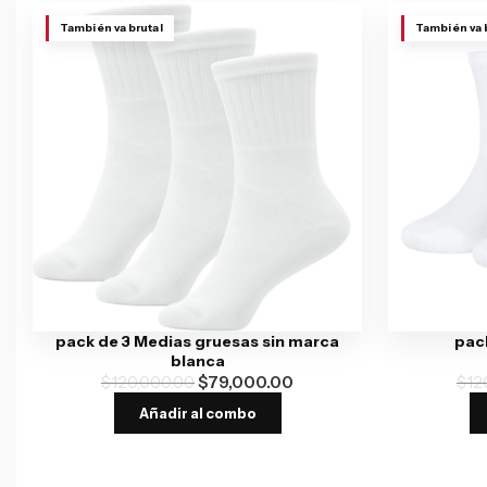
También va brutal
También va 
pack de 3 Medias gruesas sin marca
pack
blanca
$
120,000.00
$
79,000.00
$
12
Añadir al combo