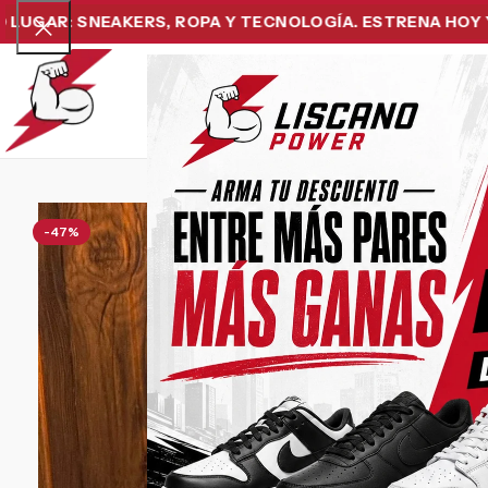
: SNEAKERS, ROPA Y TECNOLOGÍA. ESTRENA HOY Y PAGA
Home
Snea
-47%