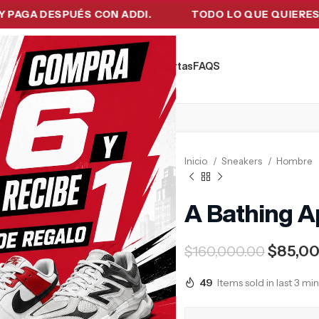
 DESPUÉS CON ADDI.
TODO LO QUE QUIERES EN UN 
kers
Tecnología
Ropa de Hombre
Ofertas
FAQ´S
Inicio
Sneakers
Hombre
A Bathing A
$
85,0
$
160,000.00
49
Items sold in last 3 mi