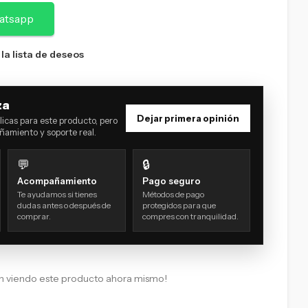
atsapp
 la lista de deseos
za
Dejar primera opinión
icas para este producto, pero
amiento y soporte real.
💬
🔒
Acompañamiento
Pago seguro
Te ayudamos si tienes
Métodos de pago
dudas antes o después de
protegidos para que
comprar.
compres con tranquilidad.
n viendo este producto ahora mismo!