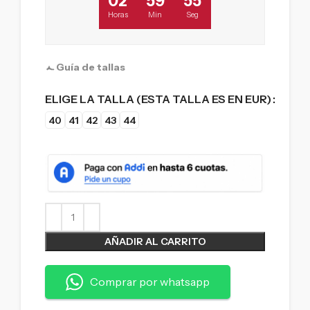
02
59
54
Horas
Min
Seg
Guía de tallas
ELIGE LA TALLA (ESTA TALLA ES EN EUR)
40
41
42
43
44
AÑADIR AL CARRITO
Comprar por whatsapp