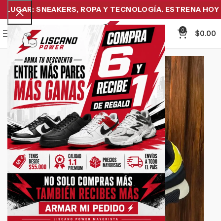
UGAR: SNEAKERS, ROPA Y TECNOLOGÍA. ESTRENA HOY Y 
0
Menu
$
0.00
-11%