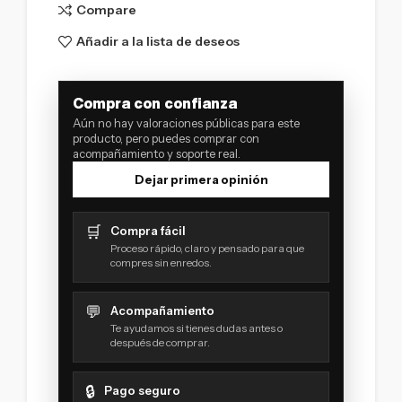
Compare
Añadir a la lista de deseos
Compra con confianza
Aún no hay valoraciones públicas para este
producto, pero puedes comprar con
acompañamiento y soporte real.
Dejar primera opinión
🛒
Compra fácil
Proceso rápido, claro y pensado para que
compres sin enredos.
💬
Acompañamiento
Te ayudamos si tienes dudas antes o
después de comprar.
🔒
Pago seguro