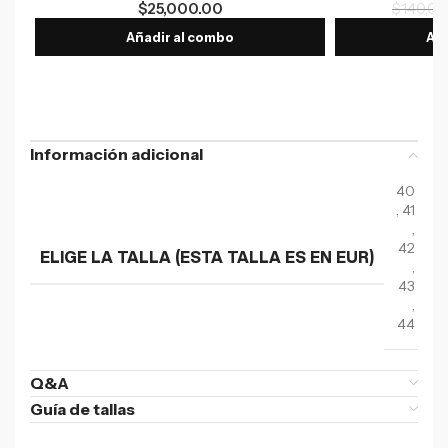
$
25,000.00
$
140,00
Añadir al combo
Aña
Información adicional
40
,
41
,
42
ELIGE LA TALLA (ESTA TALLA ES EN EUR)
,
43
,
44
Q&A
Guía de tallas