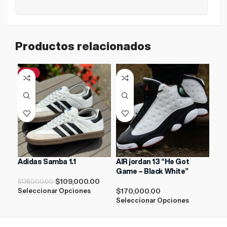
Productos relacionados
-21%
Adidas Samba 1.1
AIR jordan 13 “He Got
Nik
Game – Black White”
$
109,000.00
$
17
$
138,000.00
$
170,000.00
Seleccionar Opciones
Sel
Seleccionar Opciones