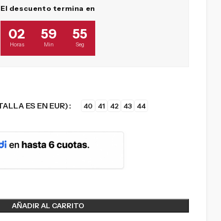
El descuento termina en
02
59
53
Horas
Min
Seg
TALLA ES EN EUR)
40
41
42
43
44
AÑADIR AL CARRITO