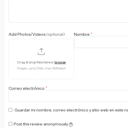
*
Add Photos/Videos
(optional)
Nombre
Drag & drop files here or
browse
Images: up to 2 files, max 5MB each
*
Correo electrónico
Guardar mi nombre, correo electrónico y sitio web en este 
Post this review anonymously
?