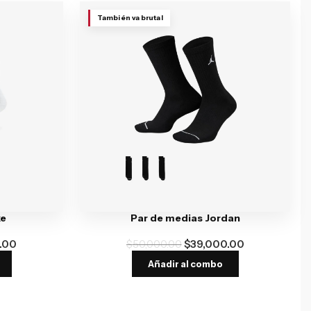
También va brutal
ke
Par de medias Jordan
.00
$
50,000.00
$
39,000.00
Añadir al combo