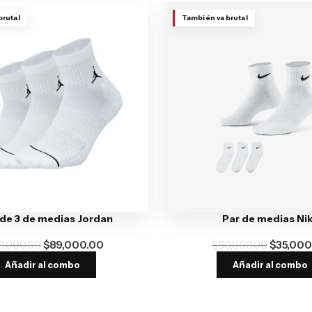
brutal
También va brutal
de 3 de medias Jordan
Par de medias Ni
0,000.00
$
89,000.00
$
50,000.00
$
35,000
Añadir al combo
Añadir al combo