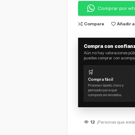
Comprar por wh
Compare
Añadir a
Compra con confian
Aún no hay valoraciones públ
puedes comprar con acompañ
🛒
Compra fácil
Proceso rápido, claro y
pensado para que
compres sin enredos.
12
¡Personas que está