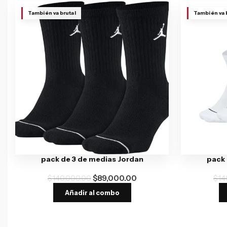
También va brutal
También va 
pack de 3 de medias Jordan
pack 
$
140,000.00
$
89,000.00
$
14
Añadir al combo