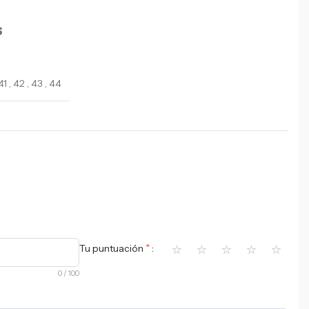
S
41
,
42
,
43
,
44
⭐
⭐
⭐
⭐
⭐
*
Tu puntuación
0
/ 100