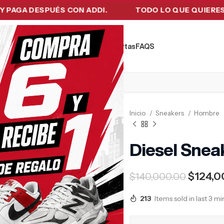
 DESPUÉS CON ADDI.
TODO LO QUE QUIERES EN UN
kers
Tecnología
Ropa de Hombre
Ofertas
FAQ´S
Inicio
Sneakers
Hombre
Diesel Snea
$
124,0
$
140,000.00
213
Items sold in last 3 m