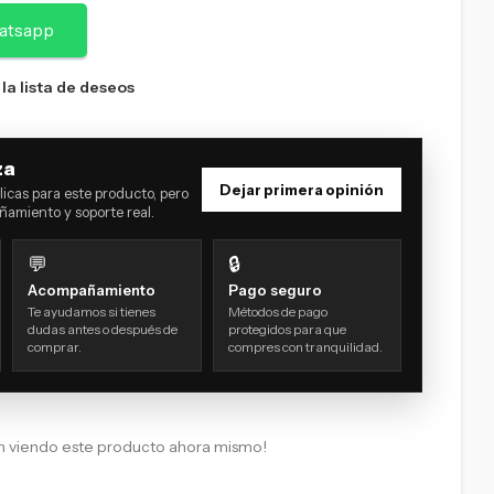
atsapp
 la lista de deseos
za
Dejar primera opinión
icas para este producto, pero
amiento y soporte real.
💬
🔒
Acompañamiento
Pago seguro
Te ayudamos si tienes
Métodos de pago
dudas antes o después de
protegidos para que
comprar.
compres con tranquilidad.
n viendo este producto ahora mismo!