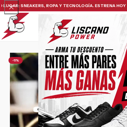
R: SNEAKERS, ROPA Y TECNOLOGÍA. ESTRENA HOY Y PAGA
Home
Snea
-11%