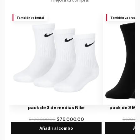
mejora tu compra.
También va brutal
También va brutal
pack de 3 de medias Nike
pack de 3 Me
$
120,000.00
$
79,000.00
$
120,00
Añadir al combo
Aña