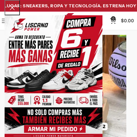
LUGAR: SNEAKERS, ROPA Y TECNOLOGÍA. ESTRENA HOY Y 
0
Menu
$
0.00
-11%