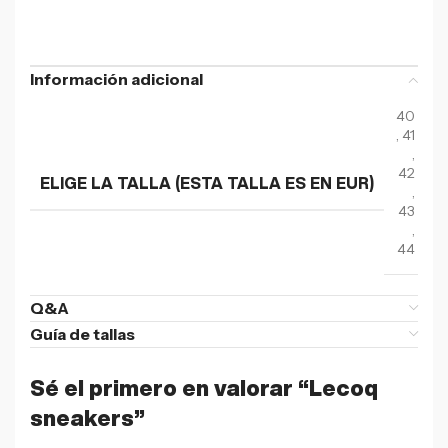
Información adicional
40
,
41
,
42
ELIGE LA TALLA (ESTA TALLA ES EN EUR)
,
43
,
44
Q&A
Guía de tallas
Sé el primero en valorar “Lecoq
sneakers”