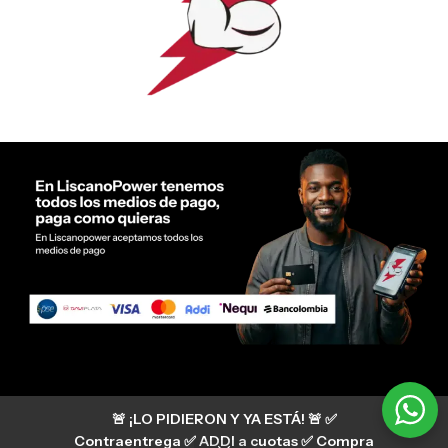
Servicio al cliente Liscano Power
🚨 ¡LO PIDIERON Y YA ESTÁ! 🚨 ✅
Si tienes algún tipo de duda, puedes consultar
nuestro centro de ayuda
Contraentrega ✅ ADDI a cuotas ✅ Compra