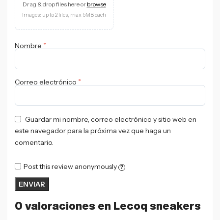
Drag & drop files here or
browse
Images: up to 2 files, max 5MB each
*
Nombre
*
Correo electrónico
Guardar mi nombre, correo electrónico y sitio web en
este navegador para la próxima vez que haga un
comentario.
Post this review anonymously
?
0 valoraciones en
Lecoq sneakers