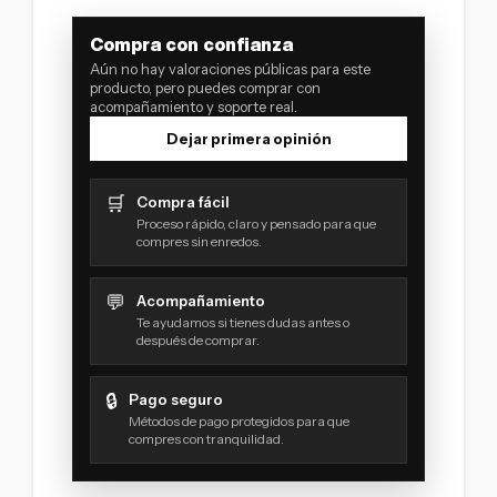
Compra con confianza
Aún no hay valoraciones públicas para este
producto, pero puedes comprar con
acompañamiento y soporte real.
Dejar primera opinión
🛒
Compra fácil
Proceso rápido, claro y pensado para que
compres sin enredos.
💬
Acompañamiento
Te ayudamos si tienes dudas antes o
después de comprar.
🔒
Pago seguro
Métodos de pago protegidos para que
compres con tranquilidad.