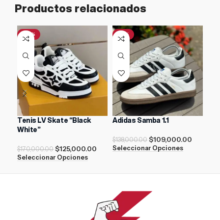
Productos relacionados
-26%
-21%
-4
Tenis LV Skate “Black
Adidas Samba 1.1
AIR
White”
$
109,000.00
$
138,000.00
$
21
$
125,000.00
Seleccionar Opciones
Sel
$
170,000.00
Seleccionar Opciones