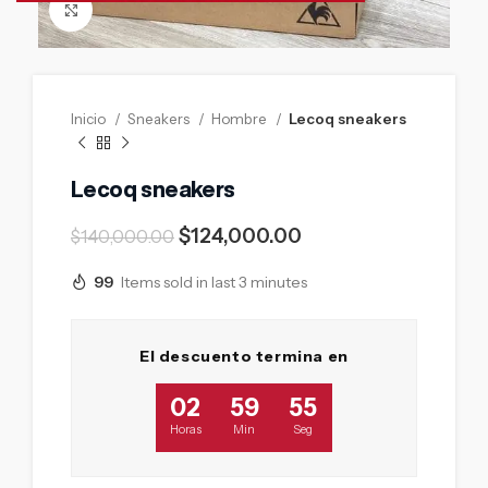
Click to enlarge
Inicio
Sneakers
Hombre
Lecoq sneakers
Lecoq sneakers
$
124,000.00
$
140,000.00
99
Items sold in last 3 minutes
El descuento termina en
02
59
54
Horas
Min
Seg