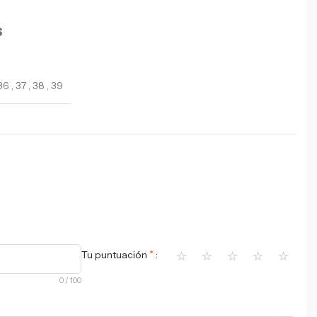
S
36
,
37
,
38
,
39
⭐
⭐
⭐
⭐
⭐
*
Tu puntuación
0
/ 100