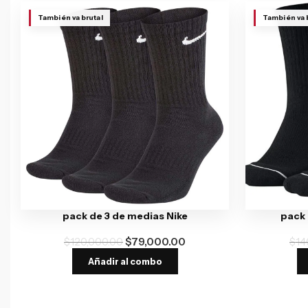
También va brutal
También va 
pack de 3 de medias Nike
pack 
$
120,000.00
$
79,000.00
$
14
Añadir al combo