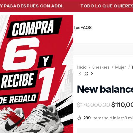
A DESPUÉS CON ADDI.
TODO LO QUE QUIERES EN U
kers
Tecnología
Ropa de Hombre
Ofertas
FAQ´S
Inicio
Sneakers
Mujer
New balanc
$
110,0
$
170,000.00
239
Items sold in last 3 m