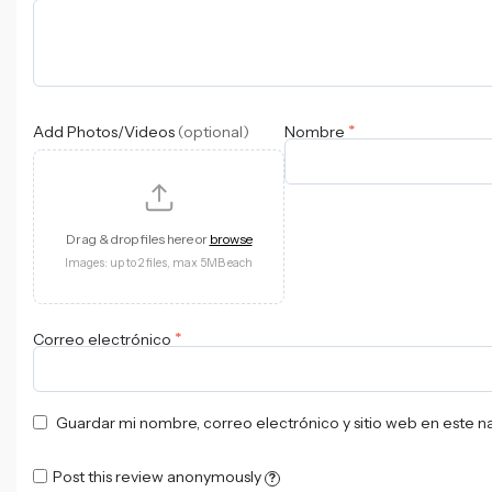
*
Add Photos/Videos
(optional)
Nombre
Drag & drop files here or
browse
Images: up to 2 files, max 5MB each
*
Correo electrónico
Guardar mi nombre, correo electrónico y sitio web en este 
Post this review anonymously
?