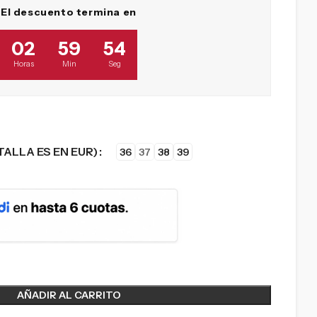
El descuento termina en
02
59
53
Horas
Min
Seg
TALLA ES EN EUR)
36
37
38
39
AÑADIR AL CARRITO