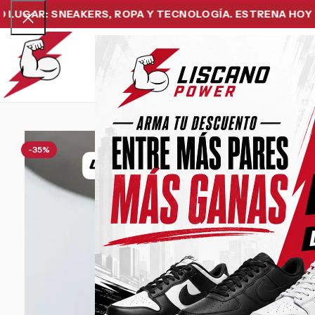
R: SNEAKERS, ROPA Y TECNOLOGÍA. ESTRENA HOY Y PAG
Home
Snea
-35%