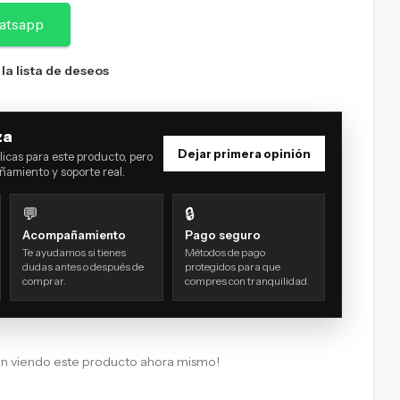
atsapp
 la lista de deseos
za
Dejar primera opinión
icas para este producto, pero
amiento y soporte real.
💬
🔒
Acompañamiento
Pago seguro
Te ayudamos si tienes
Métodos de pago
dudas antes o después de
protegidos para que
comprar.
compres con tranquilidad.
án viendo este producto ahora mismo!