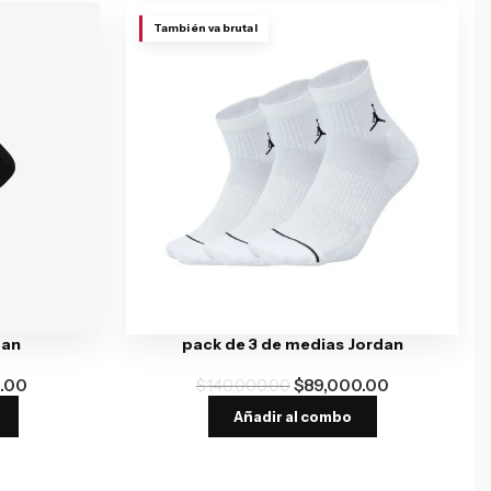
También va brutal
dan
pack de 3 de medias Jordan
.00
$
140,000.00
$
89,000.00
Añadir al combo