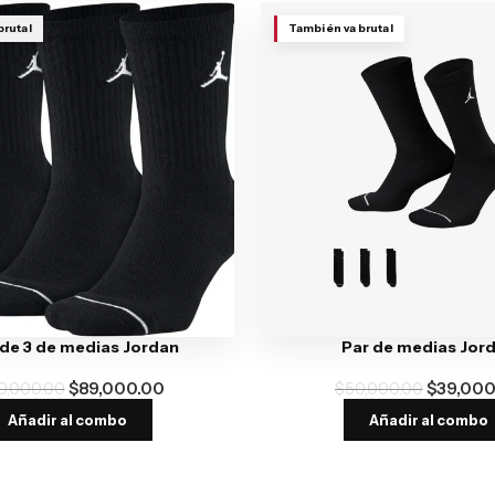
brutal
También va brutal
de 3 de medias Jordan
Par de medias Jor
0,000.00
$
89,000.00
$
50,000.00
$
39,000
Añadir al combo
Añadir al combo