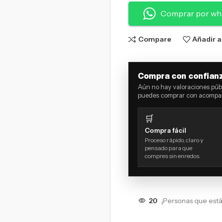
Comprar por wh
Compare
Añadir a
Compra con confian
Aún no hay valoraciones públ
puedes comprar con acompañ
🛒
Compra fácil
Proceso rápido, claro y
pensado para que
compres sin enredos.
20
¡Personas que est