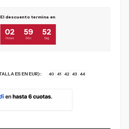
El descuento termina en
02
59
51
Horas
Min
Seg
TALLA ES EN EUR)
40
41
42
43
44