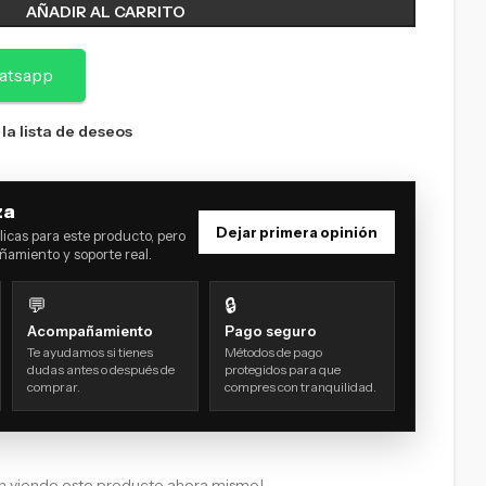
AÑADIR AL CARRITO
atsapp
 la lista de deseos
za
Dejar primera opinión
icas para este producto, pero
amiento y soporte real.
💬
🔒
Acompañamiento
Pago seguro
Te ayudamos si tienes
Métodos de pago
dudas antes o después de
protegidos para que
comprar.
compres con tranquilidad.
n viendo este producto ahora mismo!