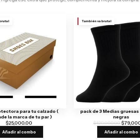
brutal
También va brutal
otectora para tu calzado (
pack de 3 Medias gruesas
de la marca de tu par )
negras
$
25,000.00
$
120,000.00
$
79,00
Añadir al combo
Añadir al combo