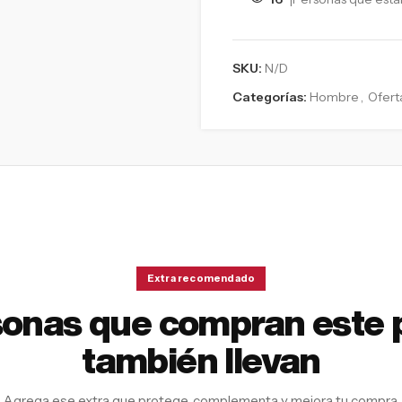
SKU:
N/D
Categorías:
Hombre
,
Ofert
Extra recomendado
sonas que compran este 
también llevan
Agrega ese extra que protege, complementa y mejora tu compra.