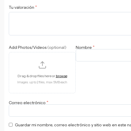
*
Tu valoración
*
Add Photos/Videos
(optional)
Nombre
Drag & drop files here or
browse
Images: up to 2 files, max 5MB each
*
Correo electrónico
Guardar mi nombre, correo electrónico y sitio web en este 