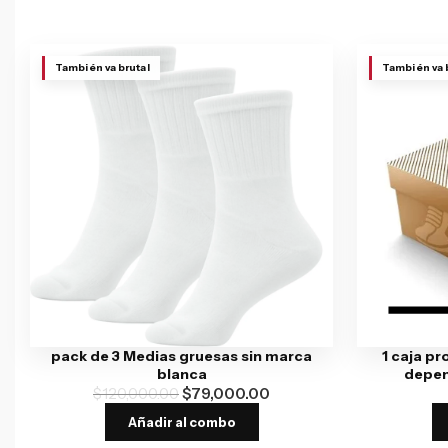
También va brutal
También va 
pack de 3 Medias gruesas sin marca
1 caja pr
blanca
depen
$
120,000.00
$
79,000.00
Añadir al combo