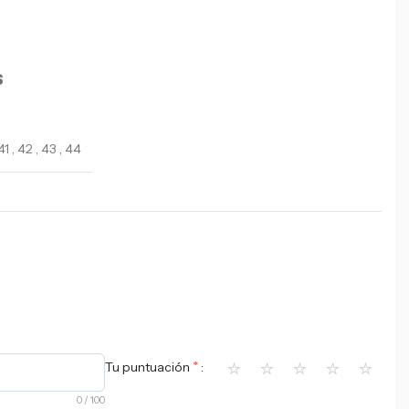
S
41
,
42
,
43
,
44
⭐
⭐
⭐
⭐
⭐
*
Tu puntuación
0
/ 100