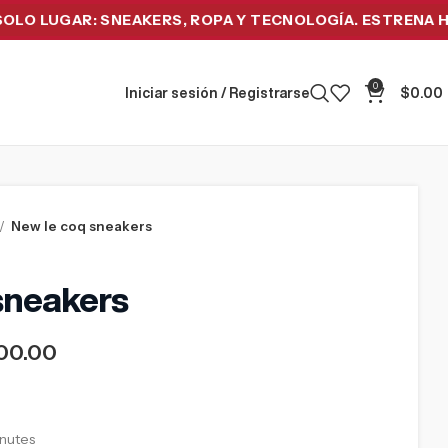
UGAR: SNEAKERS, ROPA Y TECNOLOGÍA. ESTRENA HOY Y P
0
Iniciar sesión / Registrarse
$
0.00
New le coq sneakers
sneakers
00.00
inutes