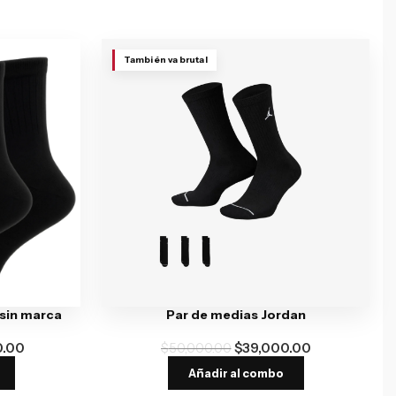
También va brutal
 sin marca
Par de medias Jordan
0.00
$
50,000.00
$
39,000.00
Añadir al combo