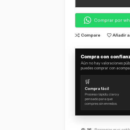
Comprar por wh
Compare
Añadir a
Compra con confian
Aún no hay valoraciones públ
puedes comprar con acompañ
🛒
Compra fácil
Proceso rápido, claro y
pensado para que
compres sin enredos.
16
¡Personas que está