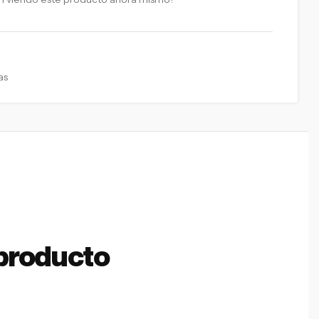
as
producto