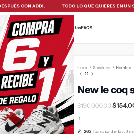
S CON ADDI.
TODO LO QUE QUIERES EN UN SOLO L
kers
Tecnología
Ropa de Hombre
Ofertas
FAQ´S
Inicio
Sneakers
Hombre
New le coq 
$
154,0
$
190,000.00
263
Items sold in last 3 m