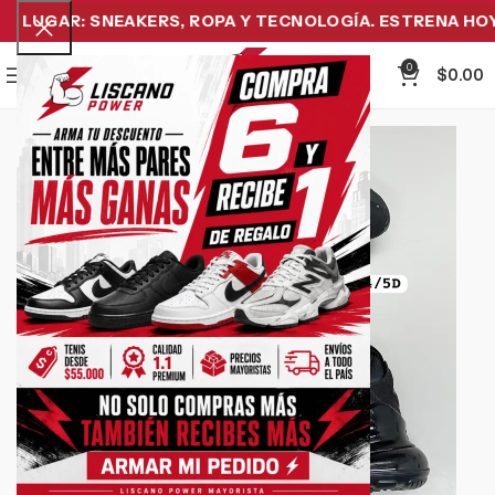
LUGAR: SNEAKERS, ROPA Y TECNOLOGÍA. ESTRENA HOY Y
0
Menu
$
0.00
-15%