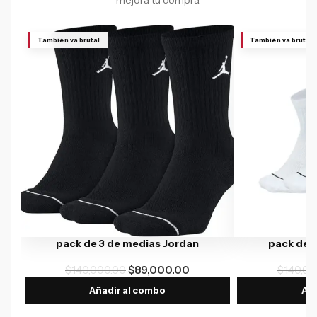
mejora tu compra.
También va brutal
También va brutal
pack de 3 de medias Jordan
pack de 
$
140,000.00
$
89,000.00
$
140,00
Añadir al combo
Aña