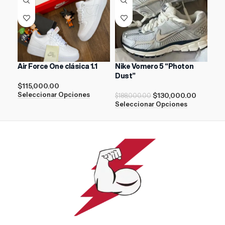
Air Force One clásica 1.1
Nike Vomero 5 “Photon
Air
Dust”
$
115,000.00
$
21
$
130,000.00
Seleccionar Opciones
Sel
$
188,000.00
Seleccionar Opciones