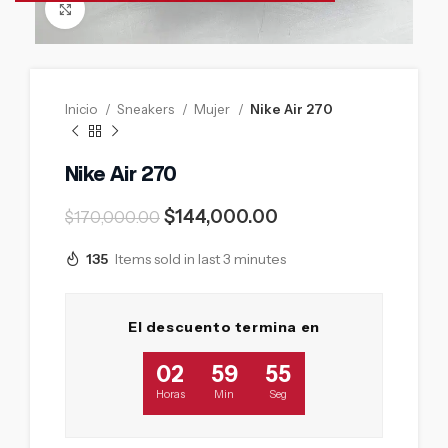
Click to enlarge
Inicio
Sneakers
Mujer
Nike Air 270
Nike Air 270
$
144,000.00
$
170,000.00
135
Items sold in last 3 minutes
El descuento termina en
02
59
53
Horas
Min
Seg