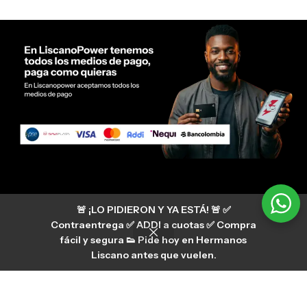
Servicio al cliente Liscano Power
🚨 ¡LO PIDIERON Y YA ESTÁ! 🚨 ✅
Si tienes algún tipo de duda, puedes consultar
nuestro centro de ayuda
Contraentrega ✅ ADDI a cuotas ✅ Compra
hermanosliscano_10 Instagram
fácil y segura 👟 Pide hoy en Hermanos
Aura
hermanosliscano Tik Tok
Liscano antes que vuelen.
Únete a nuestros canales de difusión en
WhatsApp
HermanosLiscano WH2