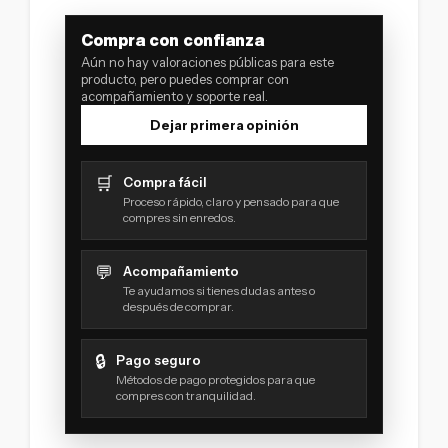
Compra con confianza
Aún no hay valoraciones públicas para este
producto, pero puedes comprar con
acompañamiento y soporte real.
Dejar primera opinión
🛒
Compra fácil
Proceso rápido, claro y pensado para que
compres sin enredos.
💬
Acompañamiento
Te ayudamos si tienes dudas antes o
después de comprar.
🔒
Pago seguro
Métodos de pago protegidos para que
compres con tranquilidad.