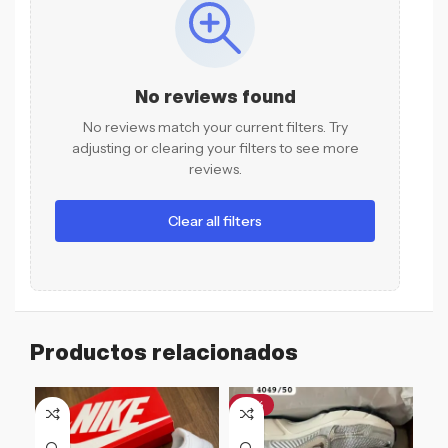
No reviews found
No reviews match your current filters. Try
adjusting or clearing your filters to see more
reviews.
Clear all filters
Productos relacionados
-31%
-1