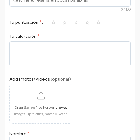
0
/ 100
⭐
⭐
⭐
⭐
⭐
*
Tu puntuación
*
Tu valoración
Add Photos/Videos
(optional)
Drag & drop files here or
browse
Images: up to 2 files, max 5MB each
*
Nombre