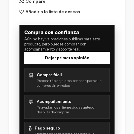
Compare
Añadir a la lista de deseos
Compra con confianza
Aún no hay valoraciones públicas para este
producto, pero puedes comprar con
acompañamiento y soporte real.
Dejar primera opinión
🛒
Compra fácil
Proceso rápido, claro y pensado para que
compres sin enredos.
💬
Acompañamiento
Te ayudamos si tienes dudas antes o
después de comprar.
🔒
Pago seguro
Métodos de pago protegidos para que