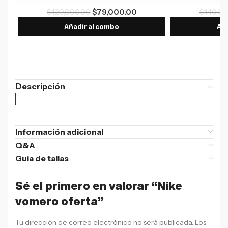
$
120,000.00
$
79,000.00
$
140,00
Añadir al combo
Aña
Descripción
Información adicional
Q&A
Guía de tallas
Sé el primero en valorar “Nike
vomero oferta”
Tu dirección de correo electrónico no será publicada.
Los