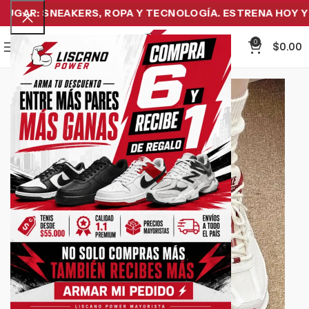
GAR: SNEAKERS, ROPA Y TECNOLOGÍA. ESTRENA HOY Y P
0
Menu
$
0.00
-32%