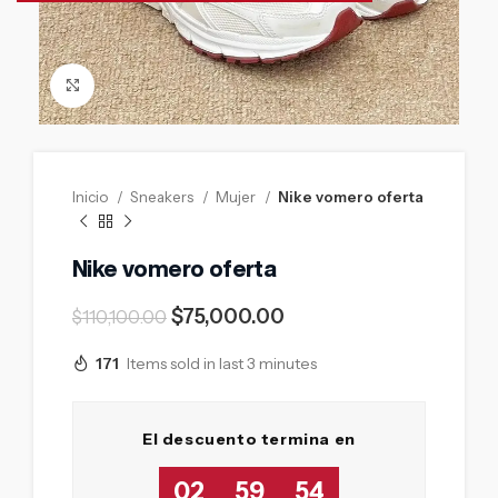
Click to enlarge
Inicio
Sneakers
Mujer
Nike vomero oferta
Nike vomero oferta
$
75,000.00
$
110,100.00
171
Items sold in last 3 minutes
El descuento termina en
02
59
53