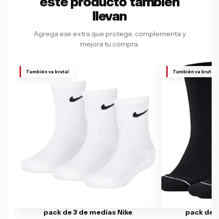
este producto también
llevan
Agrega ese extra que protege, complementa y
mejora tu compra.
También va brutal
También va brutal
pack de 3 de medias Nike
pack de 