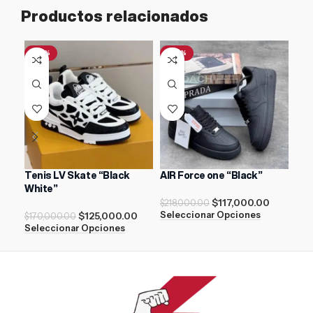
Productos relacionados
-26%
-46%
-1
Tenis LV Skate “Black
AIR Force one “Black”
Off
White”
“Bl
$
117,000.00
$
218,000.00
$
125,000.00
Seleccionar Opciones
$
170,000.00
$
21
Seleccionar Opciones
Sel