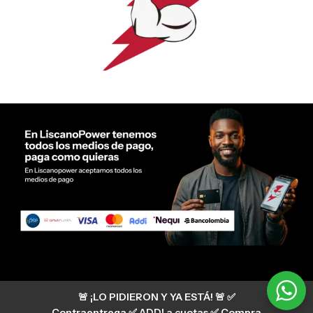
Servicio al cliente Liscano Power
🚨 ¡LO PIDIERON Y YA ESTÁ! 🚨 ✅
Si tienes algún tipo de duda, puedes consultar
nuestro centro de ayuda
Contraentrega ✅ ADDI a cuotas ✅ Compra