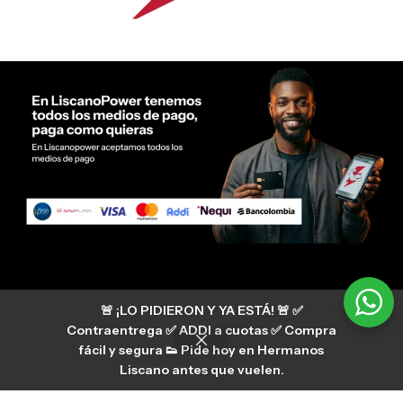
Servicio al cliente Liscano Power
🚨 ¡LO PIDIERON Y YA ESTÁ! 🚨 ✅
Si tienes algún tipo de duda, puedes consultar
nuestro centro de ayuda
Contraentrega ✅ ADDI a cuotas ✅ Compra
hermanosliscano_10 Instagram
fácil y segura 👟 Pide hoy en Hermanos
Aura
hermanosliscano Tik Tok
Liscano antes que vuelen.
Únete a nuestros canales de difusión en
WhatsApp