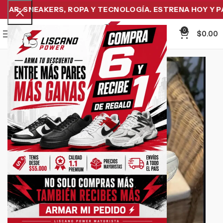
R: SNEAKERS, ROPA Y TECNOLOGÍA. ESTRENA HOY Y PAG
0
Menu
$
0.00
-8%
Click to enlarge