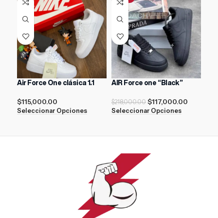
Air Force One clásica 1.1
AIR Force one “Black”
New
$
115,000.00
$
117,000.00
$
17
$
218,000.00
Seleccionar Opciones
Seleccionar Opciones
Sel