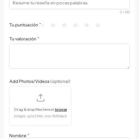
0
/ 100
⭐
⭐
⭐
⭐
⭐
*
Tu puntuación
*
Tu valoración
Add Photos/Videos
(optional)
Drag & drop files here or
browse
Images: up to 2 files, max 5MB each
*
Nombre