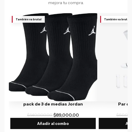
mejora tu compra.
También va brutal
También va brutal
pack de 3 de medias Jordan
Par d
$
140,000.00
$
89,000.00
$
50,00
Añadir al combo
Aña