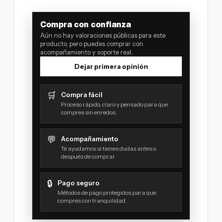
Compra con confianza
Aún no hay valoraciones públicas para este
producto, pero puedes comprar con
acompañamiento y soporte real.
Dejar primera opinión
🛒
Compra fácil
Proceso rápido, claro y pensado para que
compres sin enredos.
💬
Acompañamiento
Te ayudamos si tienes dudas antes o
después de comprar.
🔒
Pago seguro
Métodos de pago protegidos para que
compres con tranquilidad.