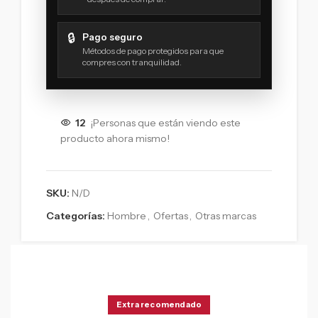
🔒
Pago seguro
Métodos de pago protegidos para que
compres con tranquilidad.
12
¡Personas que están viendo este
producto ahora mismo!
SKU:
N/D
Categorías:
Hombre
,
Ofertas
,
Otras marcas
Extra recomendado