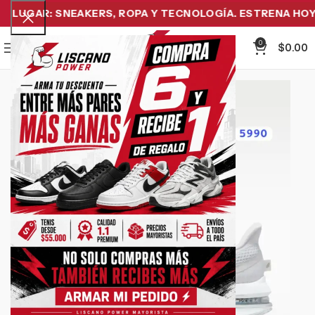
LUGAR: SNEAKERS, ROPA Y TECNOLOGÍA. ESTRENA HOY Y
0
Menu
$
0.00
-34%