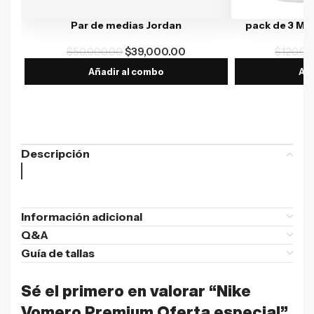
Par de medias Jordan
pack de 3 Me
$
50,000.00
$
39,000.00
$
120,00
Añadir al combo
Aña
Descripción
Información adicional
Q&A
Guía de tallas
Sé el primero en valorar “Nike
Vomero Premium Oferta especial”