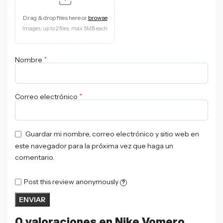
Drag & drop files here or
browse
Images: up to 2 files, max 5MB each
*
Nombre
*
Correo electrónico
Guardar mi nombre, correo electrónico y sitio web en
este navegador para la próxima vez que haga un
comentario.
Post this review anonymously
?
0 valoraciones en
Nike Vomero