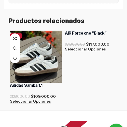
Productos relacionados
AIR Force one “Black”
Nik
-21%
-46%
-1
$
117,000.00
$
218,000.00
$
21
Seleccionar Opciones
Sel
Adidas Samba 1.1
$
109,000.00
$
138,000.00
Seleccionar Opciones