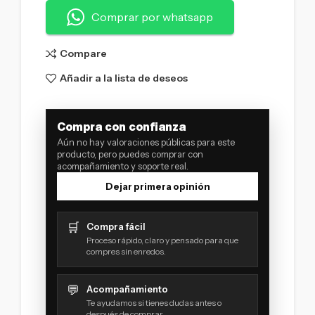
Comprar por whatsapp
Compare
Añadir a la lista de deseos
Compra con confianza
Aún no hay valoraciones públicas para este
producto, pero puedes comprar con
acompañamiento y soporte real.
Dejar primera opinión
🛒
Compra fácil
Proceso rápido, claro y pensado para que
compres sin enredos.
💬
Acompañamiento
Te ayudamos si tienes dudas antes o
después de comprar.