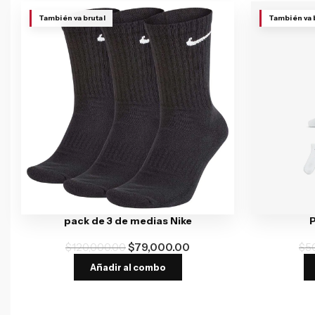
También va brutal
También va 
pack de 3 de medias Nike
P
$
120,000.00
$
79,000.00
$
5
Añadir al combo