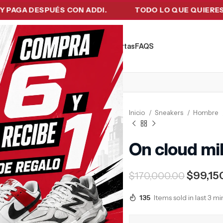
 DESPUÉS CON ADDI.
TODO LO QUE QUIERES EN UN
kers
Tecnología
Ropa de Hombre
Ofertas
FAQ´S
Inicio
Sneakers
Hombre
On cloud mil
$
99,15
$
170,000.00
135
Items sold in last 3 m