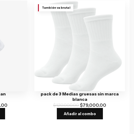
También va brutal
dan
pack de 3 Medias gruesas sin marca
blanca
.00
$
120,000.00
$
79,000.00
Añadir al combo