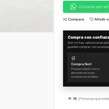
Comprar por wh
Compare
Añadir a
Compra con confian
Aún no hay valoraciones públ
puedes comprar con acompañ
🛒
Compra fácil
Proceso rápido, claro y
pensado para que
compres sin enredos.
16
¡Personas que está