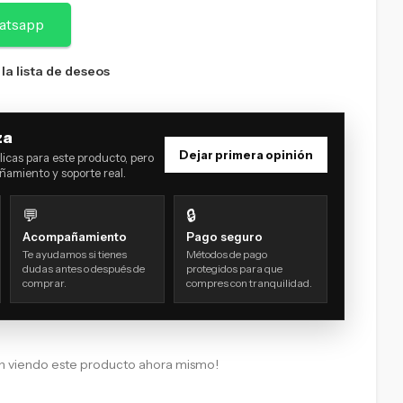
atsapp
 la lista de deseos
za
Dejar primera opinión
icas para este producto, pero
amiento y soporte real.
💬
🔒
Acompañamiento
Pago seguro
Te ayudamos si tienes
Métodos de pago
dudas antes o después de
protegidos para que
comprar.
compres con tranquilidad.
n viendo este producto ahora mismo!