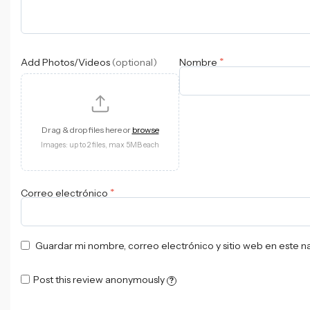
*
Add Photos/Videos
(optional)
Nombre
Drag & drop files here or
browse
Images: up to 2 files, max 5MB each
*
Correo electrónico
Guardar mi nombre, correo electrónico y sitio web en este 
Post this review anonymously
?