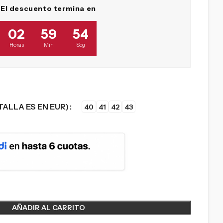
El descuento termina en
02
59
53
Horas
Min
Seg
TALLA ES EN EUR)
40
41
42
43
AÑADIR AL CARRITO