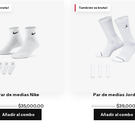
brutal
También va brutal
ar de medias Nike
Par de medias Jor
0,000.00
$
35,000.00
$
50,000.00
$
39,000
Añadir al combo
Añadir al combo