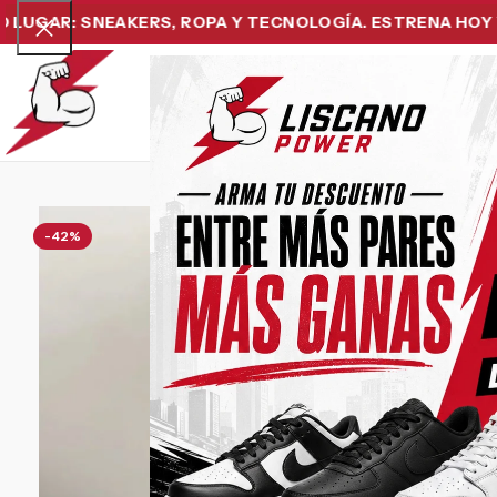
: SNEAKERS, ROPA Y TECNOLOGÍA. ESTRENA HOY Y PAGA
Home
Snea
-42%