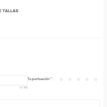
E TALLAS
⭐
⭐
⭐
⭐
⭐
*
Tu puntuación
0
/ 100