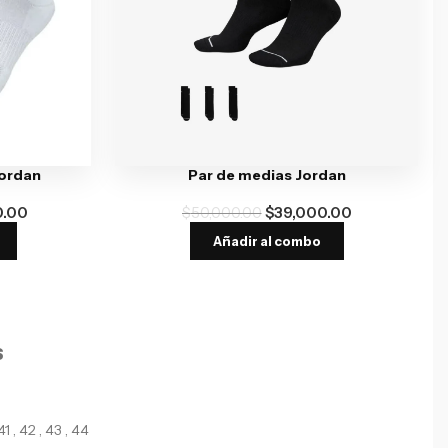
Jordan
Par de medias Jordan
0.00
$
50,000.00
$
39,000.00
Añadir al combo
S
41
,
42
,
43
,
44