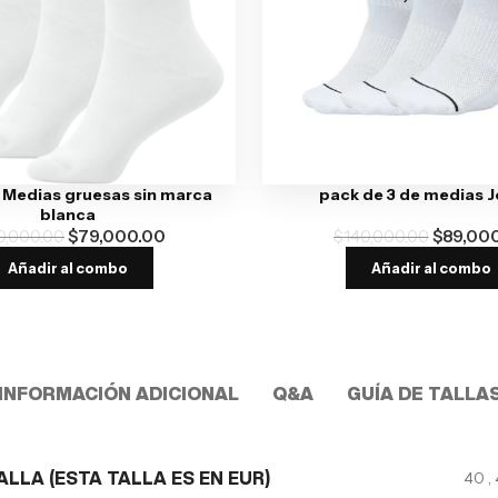
 Medias gruesas sin marca
pack de 3 de medias 
blanca
0,000.00
$
79,000.00
$
140,000.00
$
89,00
Añadir al combo
Añadir al combo
INFORMACIÓN ADICIONAL
Q&A
GUÍA DE TALLA
40
,
ALLA (ESTA TALLA ES EN EUR)