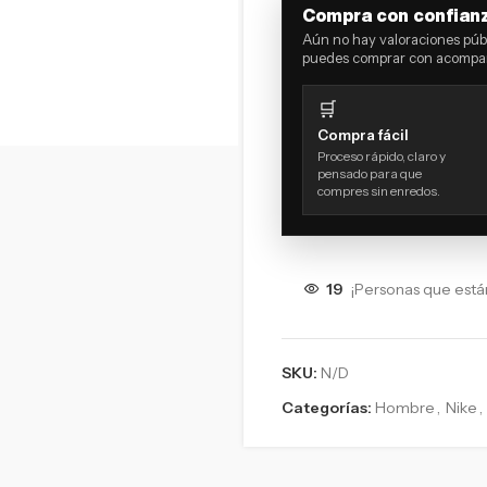
Compra con confian
Aún no hay valoraciones públ
puedes comprar con acompañ
🛒
Compra fácil
Proceso rápido, claro y
pensado para que
compres sin enredos.
19
¡Personas que está
SKU:
N/D
Categorías:
Hombre
,
Nike
,