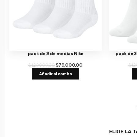
pack de 3 de medias Nike
pack de 3
$
120,000.00
$
79,000.00
$
12
Añadir al combo
ELIGE LA T