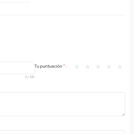
⭐
⭐
⭐
⭐
⭐
*
Tu puntuación
0
/ 100