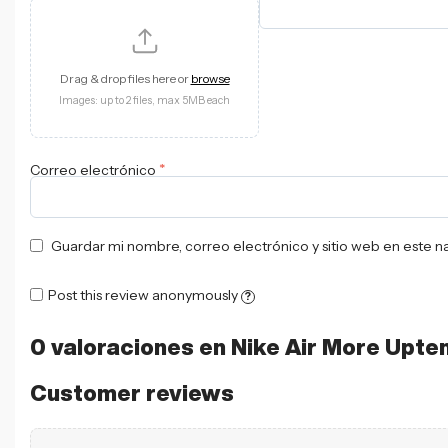
Drag & drop files here or
browse
Images: up to 2 files, max 5MB each
*
Correo electrónico
Guardar mi nombre, correo electrónico y sitio web en este 
Post this review anonymously
?
0 valoraciones en
Nike Air More Upt
Customer reviews