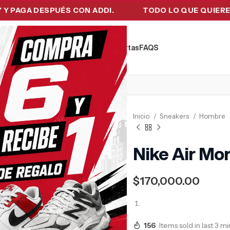
A DESPUÉS CON ADDI.
TODO LO QUE QUIERES EN U
kers
Tecnología
Ropa de Hombre
Ofertas
FAQ´S
Inicio
Sneakers
Hombre
Nike Air Mo
$
170,000.00
156
Items sold in last 3 m