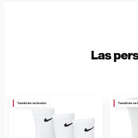
Las per
También va brutal
También va 