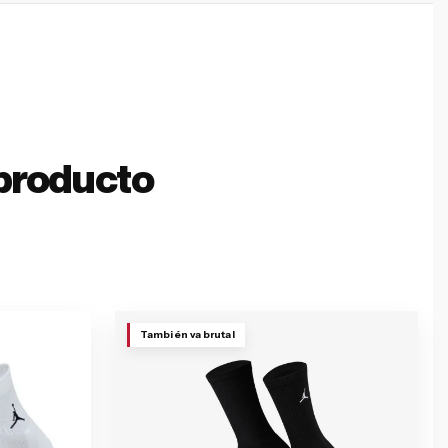
producto
También va brutal