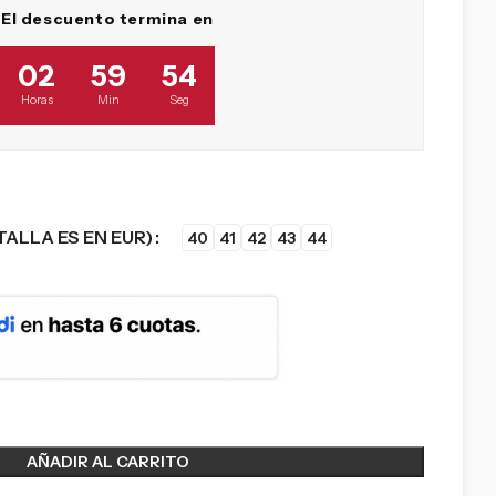
El descuento termina en
02
59
53
Horas
Min
Seg
TALLA ES EN EUR)
40
41
42
43
44
AÑADIR AL CARRITO