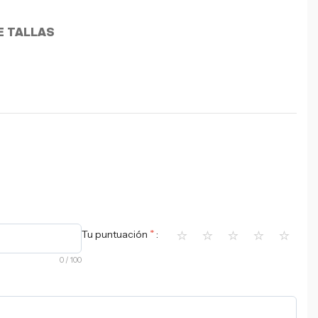
E TALLAS
⭐
⭐
⭐
⭐
⭐
*
Tu puntuación
0
/ 100