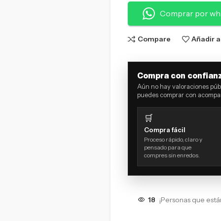
Comprar por wh
Compare
Añadir a
Compra con confian
Aún no hay valoraciones públ
puedes comprar con acompañ
🛒
Compra fácil
Proceso rápido, claro y
pensado para que
compres sin enredos.
18
¡Personas que está