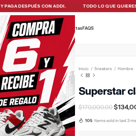
 DESPUÉS CON ADDI.
TODO LO QUE QUIERES EN UN
kers
Tecnología
Ropa de Hombre
Ofertas
FAQ´S
Inicio
Sneakers
Hombre
Superstar cl
$
134,0
$
170,000.00
105
Items sold in last 3 m