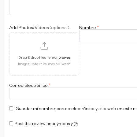
*
Add Photos/Videos
(optional)
Nombre
Drag & drop files here or
browse
Images: up to 2 files, max 5MB each
*
Correo electrónico
Guardar mi nombre, correo electrónico y sitio web en este 
Post this review anonymously
?