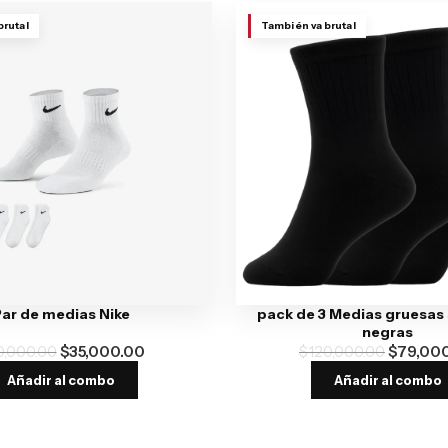
brutal
También va brutal
ar de medias Nike
pack de 3 Medias gruesas
negras
0,000.00
$
35,000.00
$
120,000.00
$
79,00
Añadir al combo
Añadir al combo