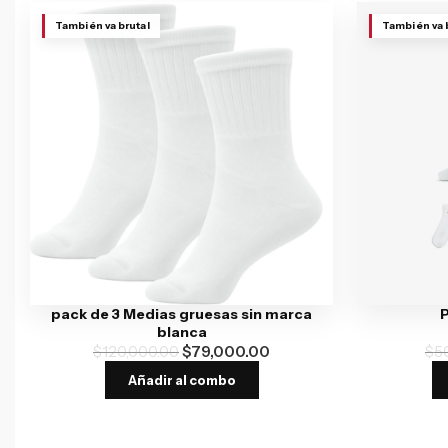
También va brutal
También va 
pack de 3 Medias gruesas sin marca
P
blanca
$
120,000.00
$
79,000.00
$
5
Añadir al combo