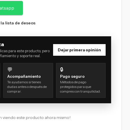
atsapp
 la lista de deseos
za
Dejar primera opinión
icas para este producto, pero
amiento y soporte real.
💬
🔒
Acompañamiento
Pago seguro
Te ayudamos si tienes
Métodos de pago
dudas antes o después de
protegidos para que
comprar.
compres con tranquilidad.
n viendo este producto ahora mismo!