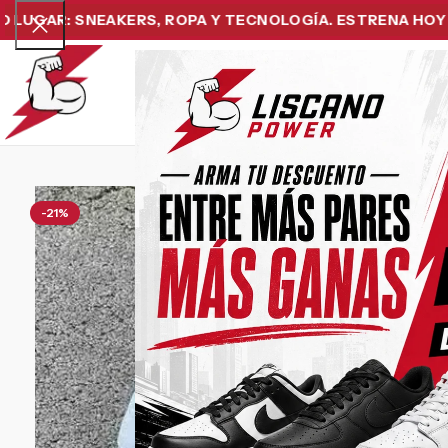
R: SNEAKERS, ROPA Y TECNOLOGÍA. ESTRENA HOY Y PAGA
Home
Snea
-21%