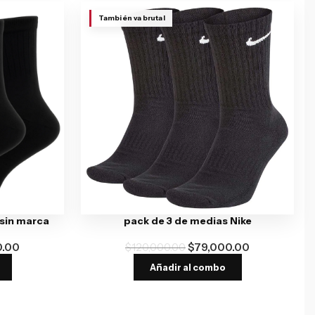
También va brutal
 sin marca
pack de 3 de medias Nike
0.00
$
120,000.00
$
79,000.00
Añadir al combo