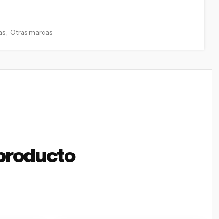
as
,
Otras marcas
producto