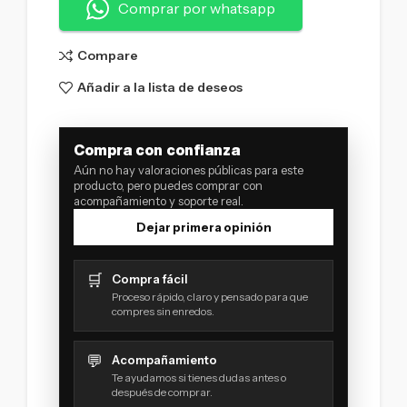
Comprar por whatsapp
Compare
Añadir a la lista de deseos
Compra con confianza
Aún no hay valoraciones públicas para este
producto, pero puedes comprar con
acompañamiento y soporte real.
Dejar primera opinión
🛒
Compra fácil
Proceso rápido, claro y pensado para que
compres sin enredos.
💬
Acompañamiento
Te ayudamos si tienes dudas antes o
después de comprar.