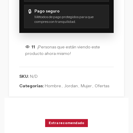
🔒
Pago seguro
Métodos de pago protegidos para que
compres con tranquilidad.
11
¡Personas que están viendo este
producto ahora mismo!
SKU:
N/D
Categorías:
Hombre
,
Jordan
,
Mujer
,
Ofertas
Extra recomendado