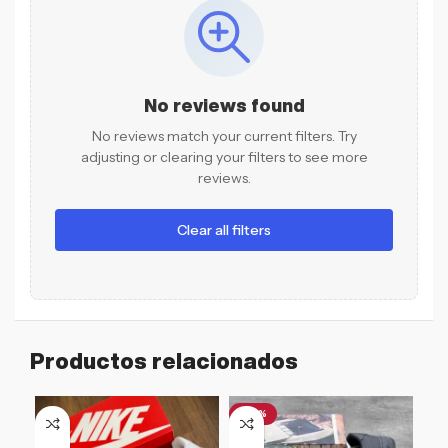
No reviews found
No reviews match your current filters. Try
adjusting or clearing your filters to see more
reviews.
Clear all filters
Productos relacionados
-46%
-1