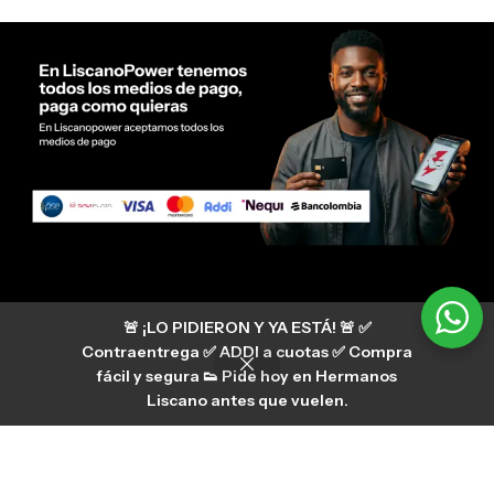
Servicio al cliente Liscano Power
🚨 ¡LO PIDIERON Y YA ESTÁ! 🚨 ✅
Si tienes algún tipo de duda, puedes consultar
nuestro centro de ayuda
Contraentrega ✅ ADDI a cuotas ✅ Compra
hermanosliscano_10 Instagram
fácil y segura 👟 Pide hoy en Hermanos
Aura
hermanosliscano Tik Tok
Liscano antes que vuelen.
Únete a nuestros canales de difusión en
WhatsApp
HermanosLiscano WH2