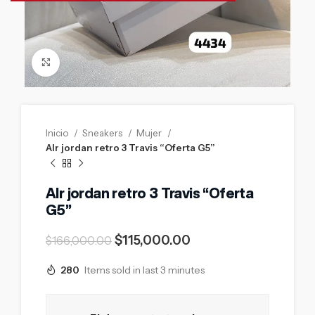
Click to enlarge
Inicio
Sneakers
Mujer
AIr jordan retro 3 Travis “Oferta G5”
AIr jordan retro 3 Travis “Oferta
G5”
$
115,000.00
$
166,000.00
280
Items sold in last 3 minutes