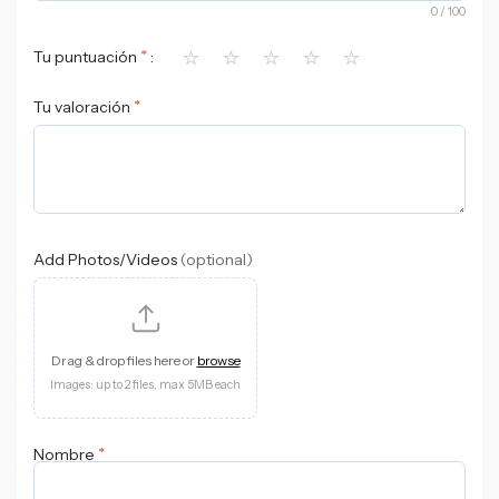
0
/ 100
⭐
⭐
⭐
⭐
⭐
*
Tu puntuación
*
Tu valoración
Add Photos/Videos
(optional)
Drag & drop files here or
browse
Images: up to 2 files, max 5MB each
*
Nombre