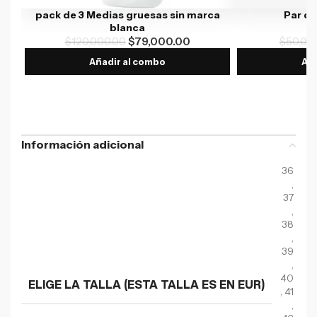
pack de 3 Medias gruesas sin marca
Par d
blanca
$
120,000.00
$
79,000.00
$
50,00
Añadir al combo
Aña
Información adicional
36
,
37
,
38
,
39
,
40
ELIGE LA TALLA (ESTA TALLA ES EN EUR)
,
41
,