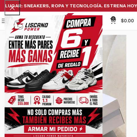
LUGAR: SNEAKERS, ROPA Y TECNOLOGÍA. ESTRENA HOY Y 
0
Menu
$
0.00
-31%