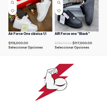
Air Force One clásica 1.1
AIR Force one “Black”
Nik
$
115,000.00
$
117,000.00
$
218,000.00
$
21
Seleccionar Opciones
Seleccionar Opciones
Sel