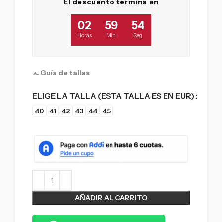
El descuento termina en
02
59
53
Horas
Min
Seg
Guía de tallas
ELIGE LA TALLA (ESTA TALLA ES EN EUR)
40
41
42
43
44
45
AÑADIR AL CARRITO