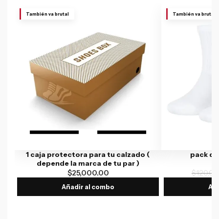
También va brutal
También va brutal
1 caja protectora para tu calzado (
pack de
depende la marca de tu par )
$
25,000.00
$
120,00
Añadir al combo
Aña