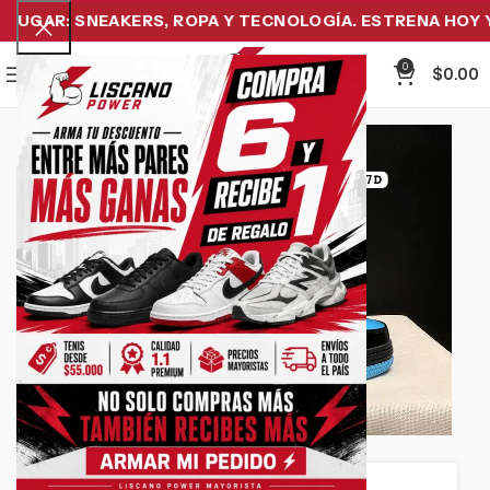
UGAR: SNEAKERS, ROPA Y TECNOLOGÍA. ESTRENA HOY Y P
0
Menu
$
0.00
-23%
Click to enlarge