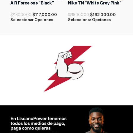
AIR Force one “Black”
Nike TN “White Grey Pink”
AIR
Gam
$
117,000.00
$
192,000.00
$
218,000.00
$
218,000.00
$
17
Seleccionar Opciones
Seleccionar Opciones
Sel