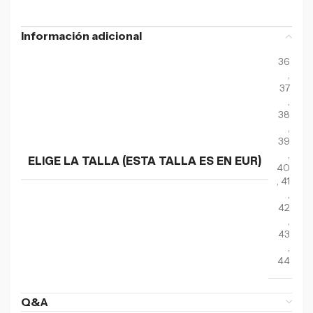
Información adicional
36
,
37
,
38
,
39
,
ELIGE LA TALLA (ESTA TALLA ES EN EUR)
40
,
41
,
42
,
43
,
44
Q&A