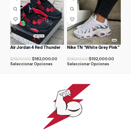
Air Jordan 4 Red Thunder
Nike TN “White Grey Pink”
Nik
$
182,000.00
$
192,000.00
$
218,000.00
$
218,000.00
$
21
Seleccionar Opciones
Seleccionar Opciones
Sel