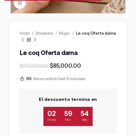
Click to enlarge
Inicio
Sneakers
Mujer
Le coq Oferta dama
Le coq Oferta dama
$
85,000.00
$
170,000.00
93
Items sold in last 3 minutes
El descuento termina en
02
59
53
Horas
Min
Seg