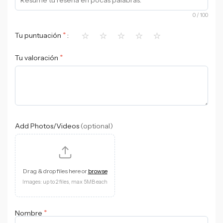
0
/ 100
⭐
⭐
⭐
⭐
⭐
*
Tu puntuación
*
Tu valoración
Add Photos/Videos
(optional)
Drag & drop files here or
browse
Images: up to 2 files, max 5MB each
*
Nombre