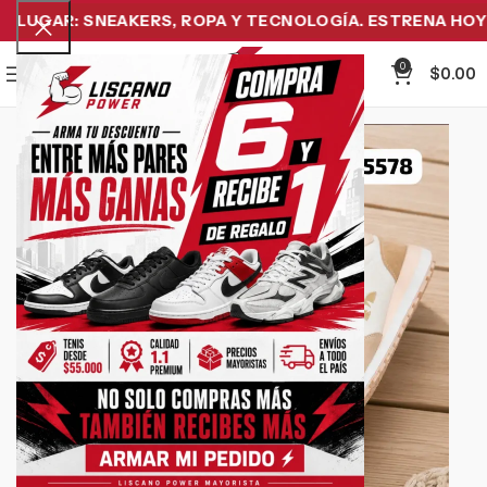
LUGAR: SNEAKERS, ROPA Y TECNOLOGÍA. ESTRENA HOY Y 
0
Menu
$
0.00
-50%