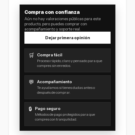
Compra con confianza
Aún no hay valoraciones públicas para este
producto, pero puedes comprar con
acompañamiento y soporte real.
Dejar primera opinión
🛒
Compra fácil
Proceso rápido, claro y pensado para que
compres sin enredos.
💬
Acompañamiento
Te ayudamos si tienes dudas antes o
después de comprar.
🔒
Pago seguro
Métodos de pago protegidos para que
compres con tranquilidad.