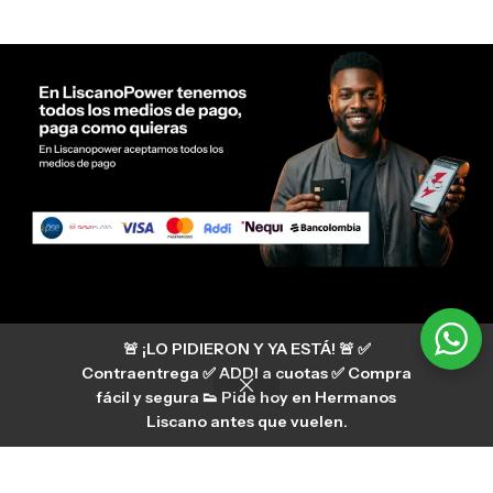
Servicio al cliente Liscano Power
🚨 ¡LO PIDIERON Y YA ESTÁ! 🚨 ✅
Si tienes algún tipo de duda, puedes consultar
nuestro centro de ayuda
Contraentrega ✅ ADDI a cuotas ✅ Compra
hermanosliscano_10 Instagram
fácil y segura 👟 Pide hoy en Hermanos
Aura
hermanosliscano Tik Tok
Liscano antes que vuelen.
Únete a nuestros canales de difusión en
WhatsApp
HermanosLiscano WH2