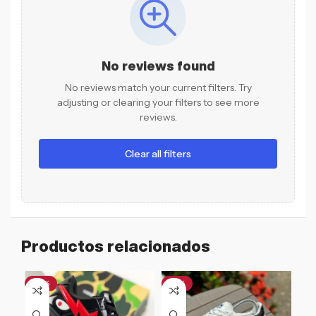
No reviews found
No reviews match your current filters. Try
adjusting or clearing your filters to see more
reviews.
Clear all filters
Productos relacionados
-61%
-21%
-4