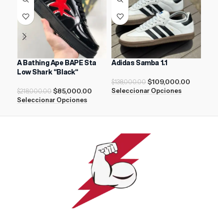
A Bathing Ape BAPE Sta
Adidas Samba 1.1
AIR
Low Shark “Black“
$
109,000.00
$
138,000.00
$
21
$
85,000.00
Seleccionar Opciones
Sel
$
218,000.00
Seleccionar Opciones