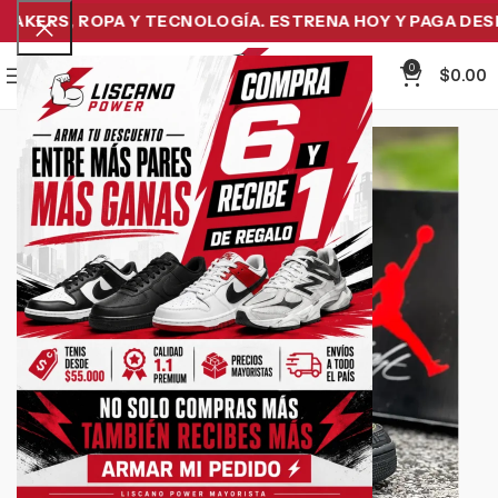
KERS, ROPA Y TECNOLOGÍA. ESTRENA HOY Y PAGA DESPUÉ
0
Menu
$
0.00
-44%