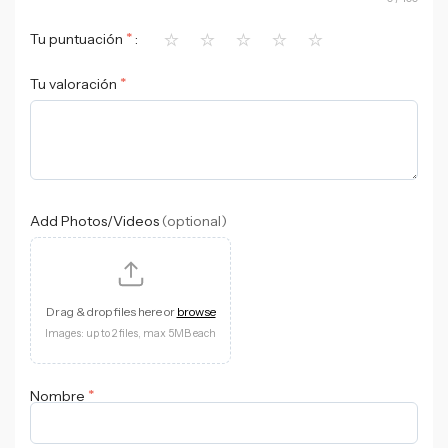
⭐
⭐
⭐
⭐
⭐
*
Tu puntuación
*
Tu valoración
Add Photos/Videos
(optional)
Drag & drop files here or
browse
Images: up to 2 files, max 5MB each
*
Nombre