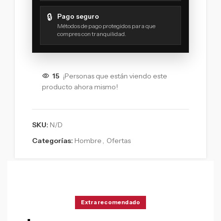
🔒
Pago seguro
Métodos de pago protegidos para que
compres con tranquilidad.
15
¡Personas que están viendo este
producto ahora mismo!
SKU:
N/D
Categorías:
Hombre
,
Ofertas
Extra recomendado