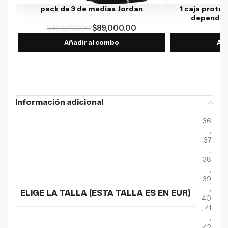
pack de 3 de medias Jordan
1 caja protec
depende l
$
140,000.00
$
89,000.00
$
Añadir al combo
Aña
Información adicional
36
,
37
,
38
,
39
,
ELIGE LA TALLA (ESTA TALLA ES EN EUR)
40
,
41
,
42