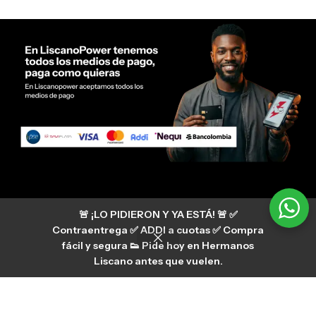
Servicio al cliente Liscano Power
🚨 ¡LO PIDIERON Y YA ESTÁ! 🚨 ✅
Si tienes algún tipo de duda, puedes consultar
nuestro centro de ayuda
Contraentrega ✅ ADDI a cuotas ✅ Compra
hermanosliscano_10 Instagram
fácil y segura 👟 Pide hoy en Hermanos
Aura
hermanosliscano Tik Tok
Liscano antes que vuelen.
Únete a nuestros canales de difusión en
WhatsApp
HermanosLiscano WH2