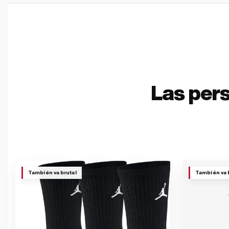
Las per
También va brutal
También va 