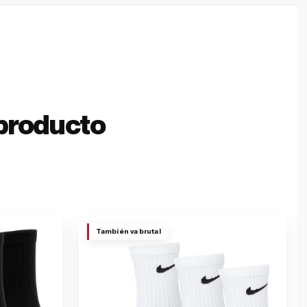
producto
También va brutal