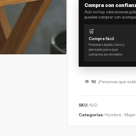
Compra con confian
Aún no hay valoraciones públ
puedes comprar con acompañ
🛒
Compra fácil
Proceso rápido, claro y
pensado para que
compres sin enredos.
10
¡Personas que est
SKU:
N/D
Categorías:
Hombre
,
Mujer