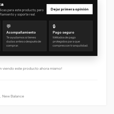
za
Dejar primera opinión
icas para este producto, pero
amiento y soporte real.
💬
🔒
Acompañamiento
Pago seguro
Te ayudamos si tienes
Métodos de pago
dudas antes o después de
protegidos para que
comprar.
compres con tranquilidad.
án viendo este producto ahora mismo!
,
New Balance