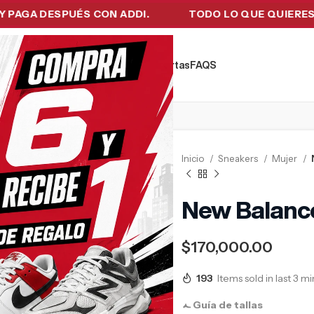
 DESPUÉS CON ADDI.
TODO LO QUE QUIERES EN UN 
kers
Tecnología
Ropa de Hombre
Ofertas
FAQ´S
Inicio
Sneakers
Mujer
New Balanc
$
170,000.00
193
Items sold in last 3 m
Guía de tallas