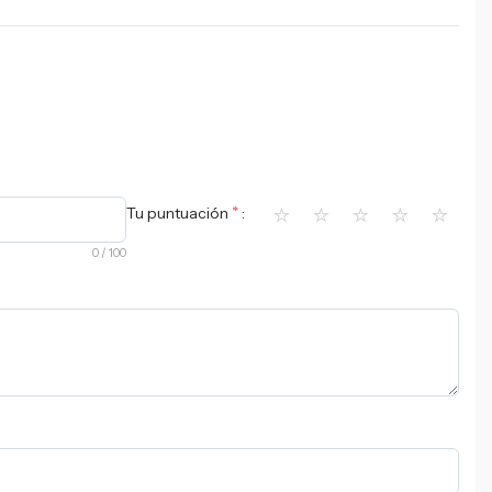
⭐
⭐
⭐
⭐
⭐
*
Tu puntuación
0
/ 100