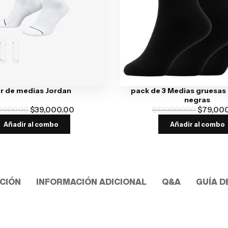
r de medias Jordan
pack de 3 Medias gruesas
negras
0,000.00
$
39,000.00
$
120,000.00
$
79,00
Añadir al combo
Añadir al combo
CIÓN
INFORMACIÓN ADICIONAL
Q&A
GUÍA D