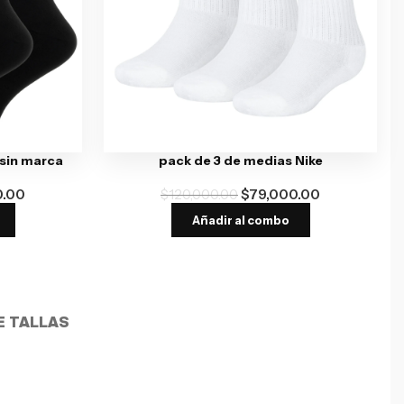
 sin marca
pack de 3 de medias Nike
0.00
$
120,000.00
$
79,000.00
Añadir al combo
E TALLAS