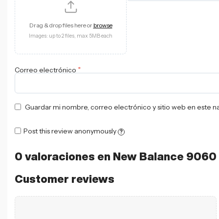
Drag & drop files here or
browse
Images: up to 2 files, max 5MB each
*
Correo electrónico
Guardar mi nombre, correo electrónico y sitio web en este 
Post this review anonymously
?
0 valoraciones en
New Balance 9060
Customer reviews