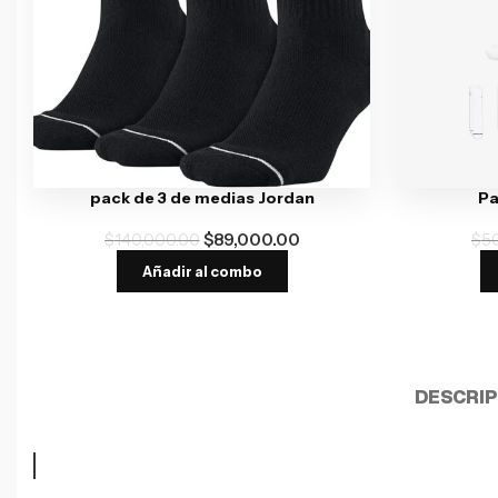
pack de 3 de medias Jordan
Pa
$
140,000.00
$
89,000.00
$
5
Añadir al combo
DESCRIP