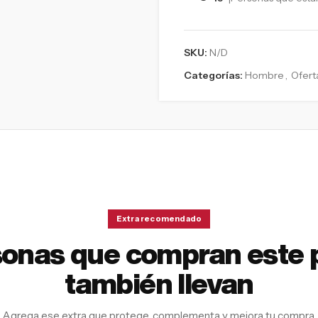
SKU:
N/D
Categorías:
Hombre
,
Ofert
Extra recomendado
sonas que compran este 
también llevan
Agrega ese extra que protege, complementa y mejora tu compra.