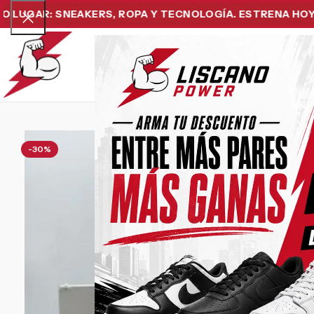
R: SNEAKERS, ROPA Y TECNOLOGÍA. ESTRENA HOY Y PAGA
Home
Snea
-30%