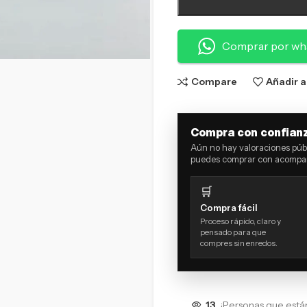
Comprar por wh
Compare
Añadir a
Compra con confian
Aún no hay valoraciones públ
puedes comprar con acompañ
🛒
Compra fácil
Proceso rápido, claro y
pensado para que
compres sin enredos.
13
¡Personas que está