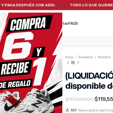
 DESPUÉS CON ADDI.
TODO LO QUE QUIERES EN UN
kers
Tecnología
Ropa de Hombre
Ofertas
FAQ´S
Inicio
Sneakers
Hombre
(LIQUIDACIÓ
disponible 
$
119,5
$
170,000.00
107
Items sold in last 3 m