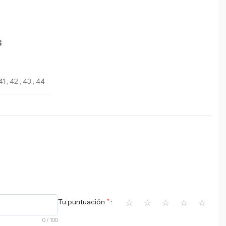
S
41
,
42
,
43
,
44
⭐
⭐
⭐
⭐
⭐
*
Tu puntuación
0
/ 100