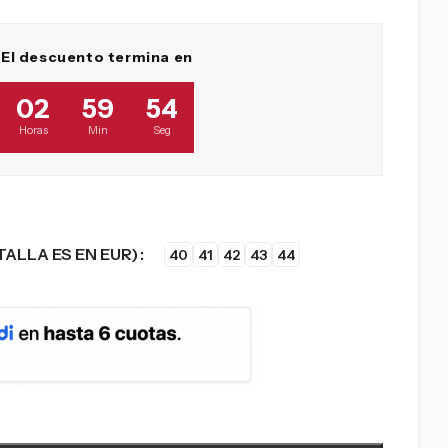
El descuento termina en
02
59
53
Horas
Min
Seg
TALLA ES EN EUR)
40
41
42
43
44