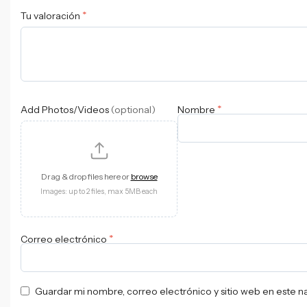
*
Tu valoración
*
Add Photos/Videos
(optional)
Nombre
Drag & drop files here or
browse
Images: up to 2 files, max 5MB each
*
Correo electrónico
Guardar mi nombre, correo electrónico y sitio web en este 