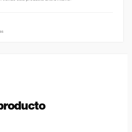
as
producto