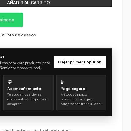
AÑADIR AL CARRITO
atsapp
 la lista de deseos
za
Dejar primera opinión
icas para este producto, pero
amiento y soporte real.
💬
🔒
Acompañamiento
Pago seguro
Te ayudamos si tienes
Métodos de pago
dudas antes o después de
protegidos para que
comprar.
compres con tranquilidad.
n viendo este producto ahora mismo!