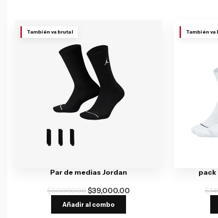
También va brutal
También va 
Par de medias Jordan
pack 
$
50,000.00
$
39,000.00
$
14
Añadir al combo