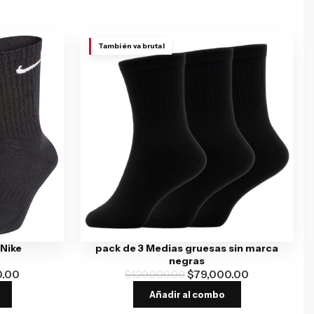
También va brutal
 Nike
pack de 3 Medias gruesas sin marca
negras
0.00
$
120,000.00
$
79,000.00
Añadir al combo