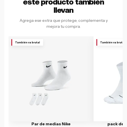
este producto también
llevan
Agrega ese extra que protege, complementa y
mejora tu compra.
También va brutal
También va brutal
Par de medias Nike
pack de 