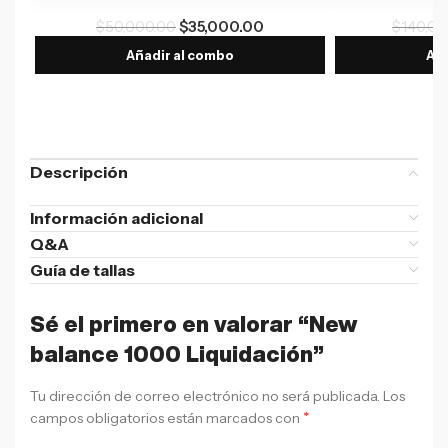
$
50,000.00
$
35,000.00
$
140,00
Añadir al combo
Aña
Descripción
Información adicional
Q&A
Guía de tallas
Sé el primero en valorar “New
balance 1000 Liquidación”
Tu dirección de correo electrónico no será publicada.
Los
*
campos obligatorios están marcados con