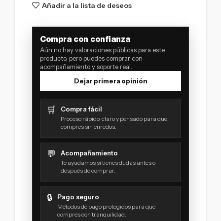
Añadir a la lista de deseos
Compra con confianza
Aún no hay valoraciones públicas para este
producto, pero puedes comprar con
acompañamiento y soporte real.
Dejar primera opinión
🛒
Compra fácil
Proceso rápido, claro y pensado para que
compres sin enredos.
💬
Acompañamiento
Te ayudamos si tienes dudas antes o
después de comprar.
🔒
Pago seguro
Métodos de pago protegidos para que
compres con tranquilidad.