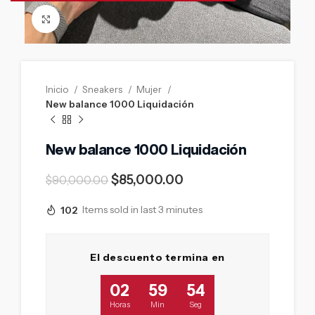
Click to enlarge
Inicio
Sneakers
Mujer
New balance 1000 Liquidación
New balance 1000 Liquidación
$
85,000.00
$
90,000.00
102
Items sold in last 3 minutes
El descuento termina en
02
59
53
Horas
Min
Seg