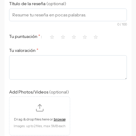
Título de la reseña
(optional)
0
/ 100
⭐
⭐
⭐
⭐
⭐
*
Tu puntuación
*
Tu valoración
Add Photos/Videos
(optional)
Drag & drop files here or
browse
Images: up to 2 files, max 5MB each