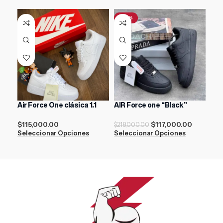
-46%
-3
Air Force One clásica 1.1
AIR Force one “Black”
Nik
Dus
$
115,000.00
$
117,000.00
$
218,000.00
Seleccionar Opciones
Seleccionar Opciones
$
18
Sel