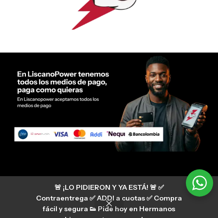
Servicio al cliente Liscano Power
🚨 ¡LO PIDIERON Y YA ESTÁ! 🚨 ✅
Si tienes algún tipo de duda, puedes consultar
nuestro centro de ayuda
Contraentrega ✅ ADDI a cuotas ✅ Compra
hermanosliscano_10 Instagram
fácil y segura 👟 Pide hoy en Hermanos
Aura
hermanosliscano Tik Tok