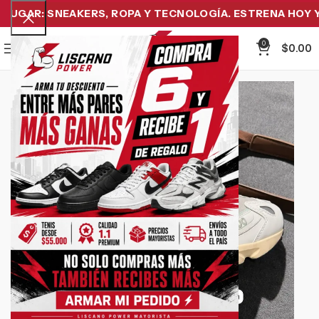
UGAR: SNEAKERS, ROPA Y TECNOLOGÍA. ESTRENA HOY Y P
0
Menu
$
0.00
-6%