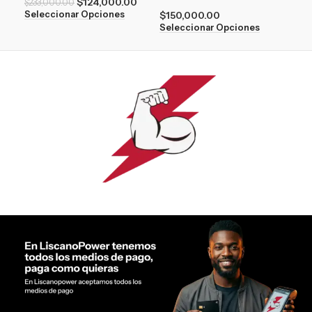
$
124,000.00
$
17
$
233,000.00
$
150,000.00
Seleccionar Opciones
Sel
Seleccionar Opciones