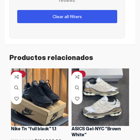
reviews.
Clear all filters
Productos relacionados
-47%
-31%
Nike Tn “full black” 1.1
ASICS Gel-NYC “Brown
Air
White“