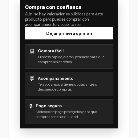
Compra con confianza
Aún no hay valoraciones públicas para este
producto, pero puedes comprar con
acompañamiento y soporte real.
Dejar primera opinión
🛒
Compra fácil
Proceso rápido, claro y pensado para que
compres sin enredos.
💬
Acompañamiento
Te ayudamos si tienes dudas antes o
después de comprar.
🔒
Pago seguro
Métodos de pago protegidos para que
compres con tranquilidad.