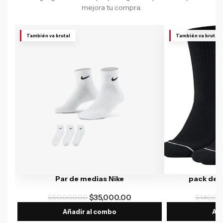
mejora tu compra.
También va brutal
También va brutal
Par de medias Nike
pack de 
$
50,000.00
$
35,000.00
$
140,00
Añadir al combo
Aña