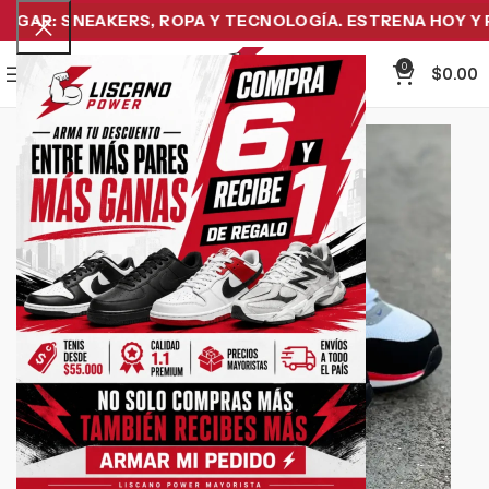
GAR: SNEAKERS, ROPA Y TECNOLOGÍA. ESTRENA HOY Y PA
0
Menu
$
0.00
-15%
Click to enlarge