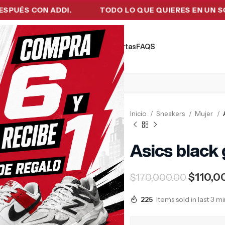
 CON ADDI.
TODO LO QUE QUIERES EN UN SOLO LU
kers
Tecnología
Ropa de Hombre
Ofertas
FAQ´S
Inicio
Sneakers
Mujer
Asics black 
$
110,0
$
170,000.00
225
Items sold in last 3 m