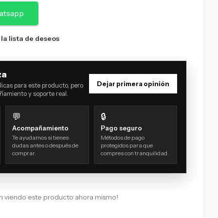
atsapp
 la lista de deseos
za
Dejar primera opinión
icas para este producto, pero
amiento y soporte real.
💬
🔒
Acompañamiento
Pago seguro
Te ayudamos si tienes
Métodos de pago
dudas antes o después de
protegidos para que
comprar.
compres con tranquilidad.
n viendo este producto ahora mismo!