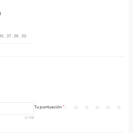
S
36
,
37
,
38
,
39
⭐
⭐
⭐
⭐
⭐
*
Tu puntuación
0
/ 100