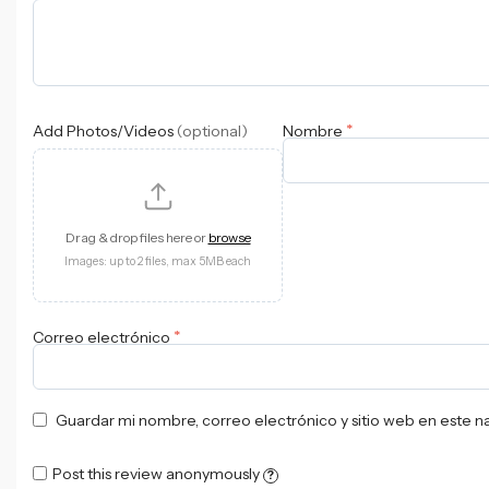
*
Add Photos/Videos
(optional)
Nombre
Drag & drop files here or
browse
Images: up to 2 files, max 5MB each
*
Correo electrónico
Guardar mi nombre, correo electrónico y sitio web en este 
Post this review anonymously
?