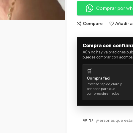
Comprar por wh
Compare
Añadir a
Compra con confian
Aún no hay valoraciones públ
puedes comprar con acompañ
🛒
Compra fácil
Proceso rápido, claro y
pensado para que
compres sin enredos.
17
¡Personas que está