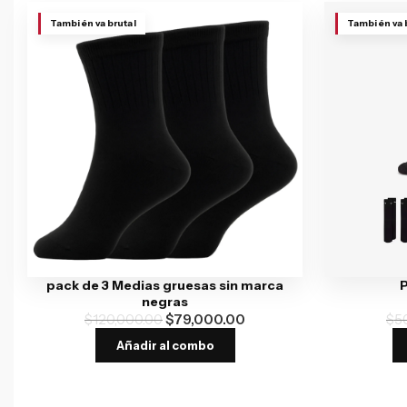
También va brutal
También va 
pack de 3 Medias gruesas sin marca
P
negras
$
120,000.00
$
79,000.00
$
5
Añadir al combo