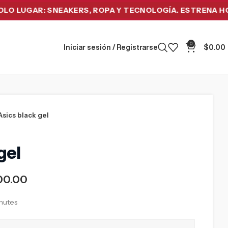
GAR: SNEAKERS, ROPA Y TECNOLOGÍA. ESTRENA HOY Y PA
0
Iniciar sesión / Registrarse
$
0.00
Asics black gel
gel
00.00
inutes