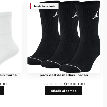
También va brutal
 sin marca
pack de 3 de medias Jordan
0.00
$
140,000.00
$
89,000.00
Añadir al combo