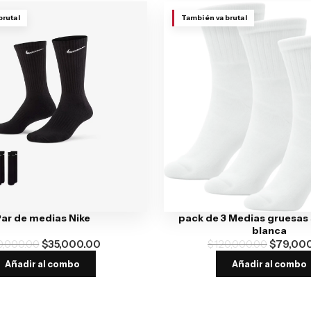
brutal
También va brutal
ar de medias Nike
pack de 3 Medias gruesas
blanca
0,000.00
$
35,000.00
$
120,000.00
$
79,00
Añadir al combo
Añadir al combo