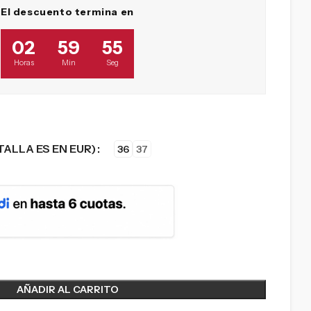
El descuento termina en
02
59
54
Horas
Min
Seg
TALLA ES EN EUR)
36
37
AÑADIR AL CARRITO