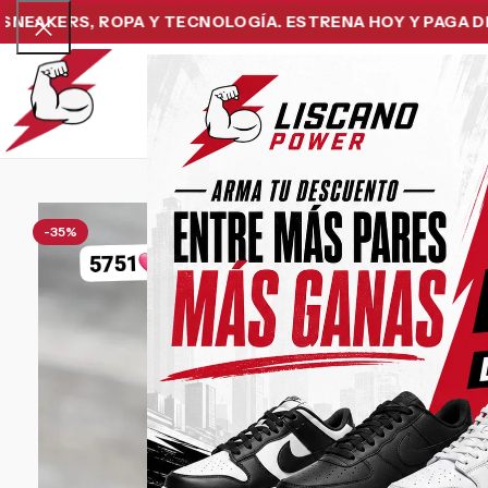
RS, ROPA Y TECNOLOGÍA. ESTRENA HOY Y PAGA DESPUÉS
Home
Snea
-35%