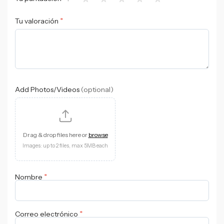
*
Tu valoración
Add Photos/Videos
(optional)
Drag & drop files here or
browse
Images: up to 2 files, max 5MB each
*
Nombre
*
Correo electrónico