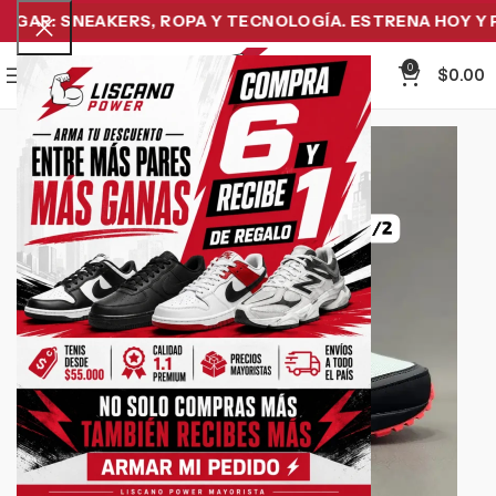
AR: SNEAKERS, ROPA Y TECNOLOGÍA. ESTRENA HOY Y PA
0
Menu
$
0.00
-11%