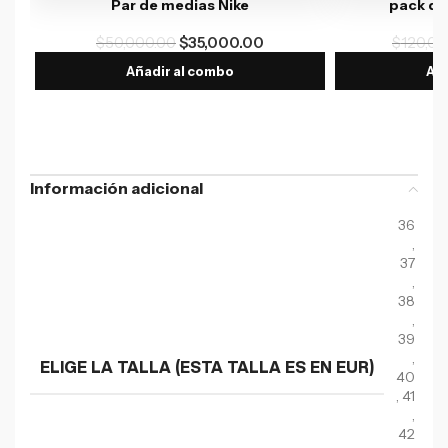
Par de medias Nike
pack de
$
50,000.00
$
35,000.00
$
120,00
Añadir al combo
Aña
Información adicional
36
,
37
,
38
,
39
,
ELIGE LA TALLA (ESTA TALLA ES EN EUR)
40
,
41
,
42