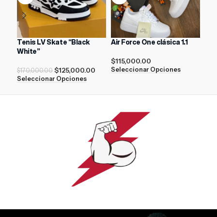
Tenis LV Skate “Black
Air Force One clásica 1.1
New
White”
$
115,000.00
$
17
$
125,000.00
Seleccionar Opciones
Sel
$
170,000.00
Seleccionar Opciones