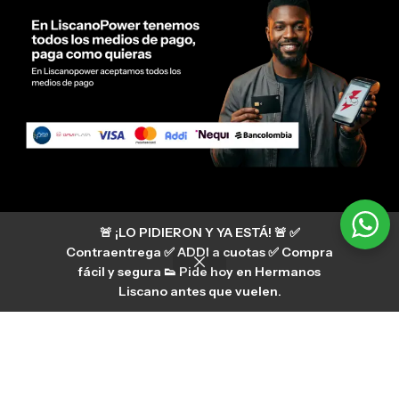
Servicio al cliente Liscano Power
🚨 ¡LO PIDIERON Y YA ESTÁ! 🚨 ✅
Si tienes algún tipo de duda, puedes consultar
nuestro centro de ayuda
Contraentrega ✅ ADDI a cuotas ✅ Compra
hermanosliscano_10 Instagram
fácil y segura 👟 Pide hoy en Hermanos
Aura
hermanosliscano Tik Tok
Liscano antes que vuelen.
Únete a nuestros canales de difusión en
WhatsApp
HermanosLiscano WH2
©2026 Liscano power. Todos los derechos reservados