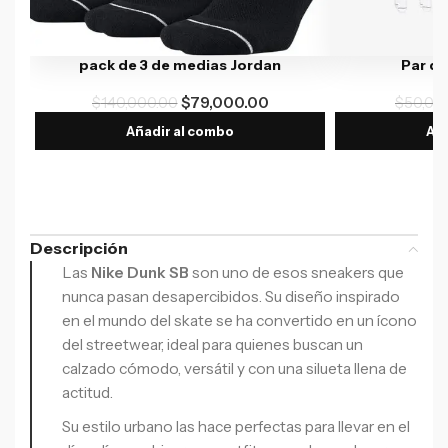
pack de 3 de medias Jordan
Par d
$
140,000.00
$
79,000.00
$
50,00
Añadir al combo
Aña
Descripción
Las
Nike Dunk SB
son uno de esos sneakers que
nunca pasan desapercibidos. Su diseño inspirado
en el mundo del skate se ha convertido en un ícono
del streetwear, ideal para quienes buscan un
calzado cómodo, versátil y con una silueta llena de
actitud.
Su estilo urbano las hace perfectas para llevar en el