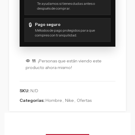
Te ayudamos si tienes dudas antes o
después de comprar.
🔒
Pago seguro
Métodos de pago protegidos para que
compres con tranquilidad.
11
¡Personas que están viendo este
producto ahora mismo!
SKU:
N/D
Categorías:
Hombre
,
Nike
,
Ofertas