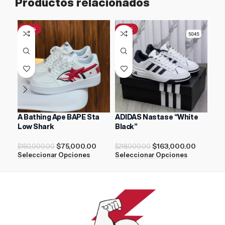
Productos relacionados
-53%
-25%
-1
A Bathing Ape BAPE Sta
ADIDAS Nastase “White
Nik
Low Shark
Black”
$
21
$
75,000.00
$
163,000.00
Sel
$
160,000.00
$
218,000.00
Seleccionar Opciones
Seleccionar Opciones