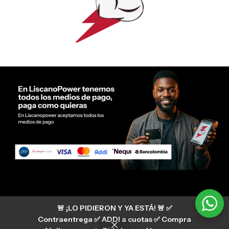
Servicio al cliente Liscano Power
🚨 ¡LO PIDIERON Y YA ESTÁ! 🚨 ✅
Si tienes algún tipo de duda, puedes consultar
nuestro centro de ayuda
Contraentrega ✅ ADDI a cuotas ✅ Compra
hermanosliscano_10 Instagram