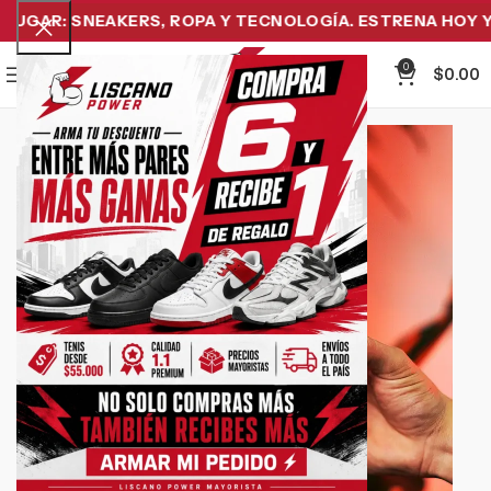
GAR: SNEAKERS, ROPA Y TECNOLOGÍA. ESTRENA HOY Y P
0
Menu
$
0.00
-21%