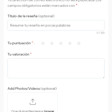
*
campos obligatorios están marcados con
Título de la reseña
(optional)
0
/ 100
⭐
⭐
⭐
⭐
⭐
*
Tu puntuación
*
Tu valoración
Add Photos/Videos
(optional)
Drag & drop files here or
browse