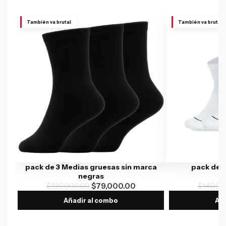
También va brutal
También va brutal
pack de 3 Medias gruesas sin marca
pack de 
negras
$
120,000.00
$
79,000.00
$
140,00
Añadir al combo
Aña