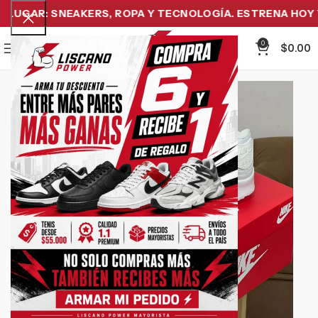
LUGAR: SNEAKERS, ROPA Y TECNOLOGÍA. ESTRENA HOY Y 
0
Menu
$
0.00
-21%
Click to enlarge