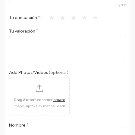
0
/ 100
⭐
⭐
⭐
⭐
⭐
*
Tu puntuación
*
Tu valoración
Add Photos/Videos
(optional)
Drag & drop files here or
browse
Images: up to 2 files, max 5MB each
*
Nombre