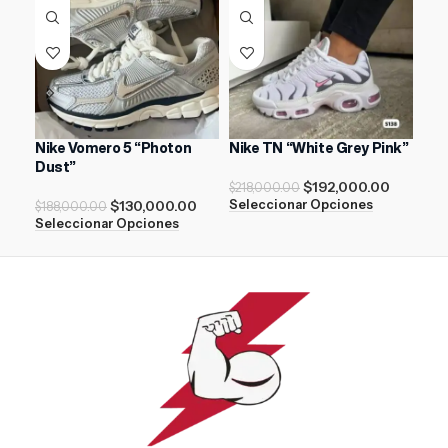
Nike Vomero 5 “Photon
Nike TN “White Grey Pink”
Nik
Dust”
$
192,000.00
$
17
$
218,000.00
$
130,000.00
Seleccionar Opciones
Sel
$
188,000.00
Seleccionar Opciones