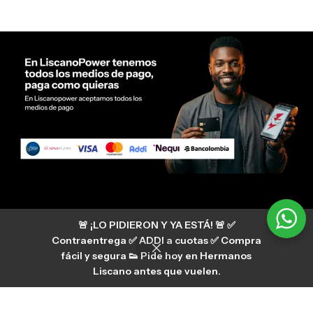
Servicio al cliente Liscano Power
🚨 ¡LO PIDIERON Y YA ESTÁ! 🚨 ✅
Si tienes algún tipo de duda, puedes consultar
nuestro centro de ayuda
Contraentrega ✅ ADDI a cuotas ✅ Compra
hermanosliscano_10 Instagram
fácil y segura 👟 Pide hoy en Hermanos
Aura
hermanosliscano Tik Tok
Liscano antes que vuelen.
Únete a nuestros canales de difusión en
WhatsApp
HermanosLiscano WH2