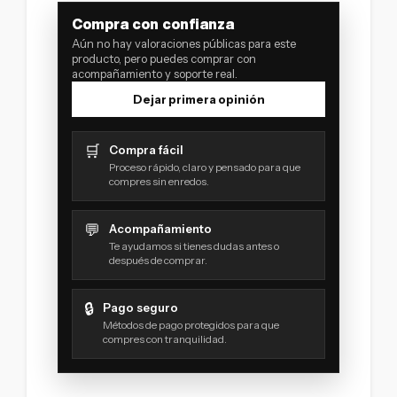
Compra con confianza
Aún no hay valoraciones públicas para este
producto, pero puedes comprar con
acompañamiento y soporte real.
Dejar primera opinión
🛒
Compra fácil
Proceso rápido, claro y pensado para que
compres sin enredos.
💬
Acompañamiento
Te ayudamos si tienes dudas antes o
después de comprar.
🔒
Pago seguro
Métodos de pago protegidos para que
compres con tranquilidad.