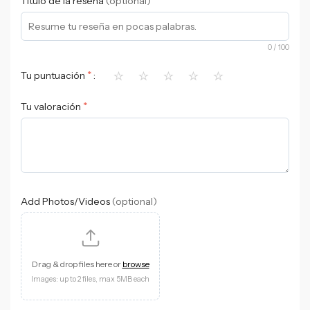
Título de la reseña
(optional)
0
/ 100
⭐
⭐
⭐
⭐
⭐
*
Tu puntuación
*
Tu valoración
Add Photos/Videos
(optional)
Drag & drop files here or
browse
Images: up to 2 files, max 5MB each