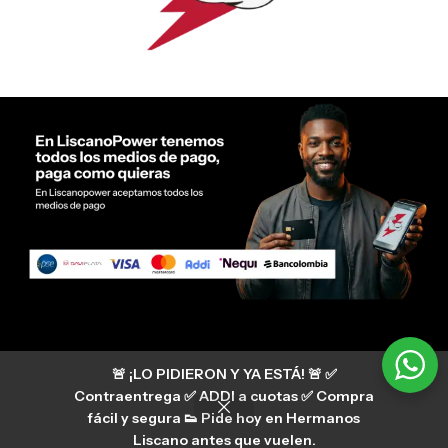
Servicio al cliente Liscano Power
🚨 ¡LO PIDIERON Y YA ESTÁ! 🚨 ✅
Si tienes algún tipo de duda, puedes consultar
nuestro centro de ayuda
Contraentrega ✅ ADDI a cuotas ✅ Compra
hermanosliscano_10 Instagram
fácil y segura 👟 Pide hoy en Hermanos
Aura
hermanosliscano Tik Tok
Liscano antes que vuelen.