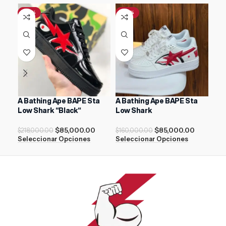
-61%
-47%
A Bathing Ape BAPE Sta
A Bathing Ape BAPE Sta
Air
Low Shark “Black“
Low Shark
$
11
$
85,000.00
$
85,000.00
Sel
$
218,000.00
$
160,000.00
Seleccionar Opciones
Seleccionar Opciones