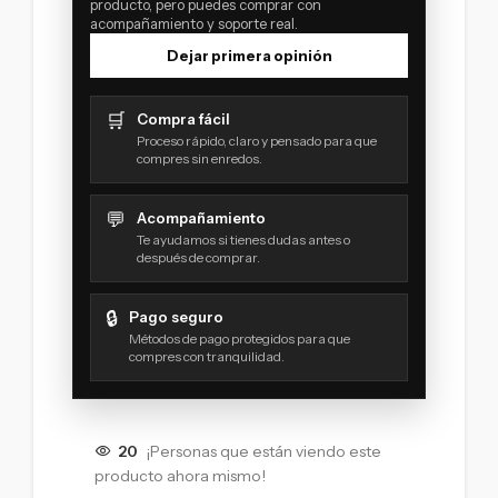
producto, pero puedes comprar con
acompañamiento y soporte real.
Dejar primera opinión
🛒
Compra fácil
Proceso rápido, claro y pensado para que
compres sin enredos.
💬
Acompañamiento
Te ayudamos si tienes dudas antes o
después de comprar.
🔒
Pago seguro
Métodos de pago protegidos para que
compres con tranquilidad.
20
¡Personas que están viendo este
producto ahora mismo!