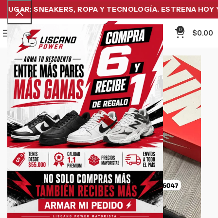
UGAR: SNEAKERS, ROPA Y TECNOLOGÍA. ESTRENA HOY Y 
0
Menu
$
0.00